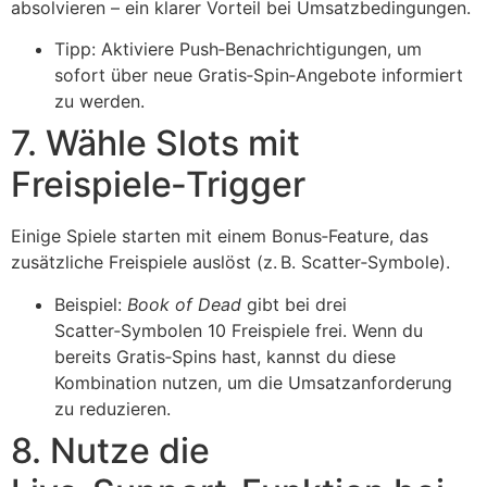
absolvieren – ein klarer Vorteil bei Umsatzbedingungen.
Tipp: Aktiviere Push‑Benachrichtigungen, um
sofort über neue Gratis‑Spin‑Angebote informiert
zu werden.
7. Wähle Slots mit
Freispiele‑Trigger
Einige Spiele starten mit einem Bonus‑Feature, das
zusätzliche Freispiele auslöst (z. B. Scatter‑Symbole).
Beispiel:
Book of Dead
gibt bei drei
Scatter‑Symbolen 10 Freispiele frei. Wenn du
bereits Gratis‑Spins hast, kannst du diese
Kombination nutzen, um die Umsatzanforderung
zu reduzieren.
8. Nutze die