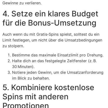
Gewinne zu verlieren.
4. Setze ein klares Budget
für die Bonus‑Umsetzung
Auch wenn du mit Gratis‑Spins spielst, solltest du ein
Limit festlegen, um nicht über die Umsatzbedingungen
zu stolpern.
Bestimme das maximale Einsatzlimit pro Drehung.
Halte dich an das festgelegte Zeitfenster (z. B.
30 Minuten).
Notiere jeden Gewinn, um die Umsatzanforderung
im Blick zu behalten.
5. Kombiniere kostenlose
Spins mit anderen
Promotionen