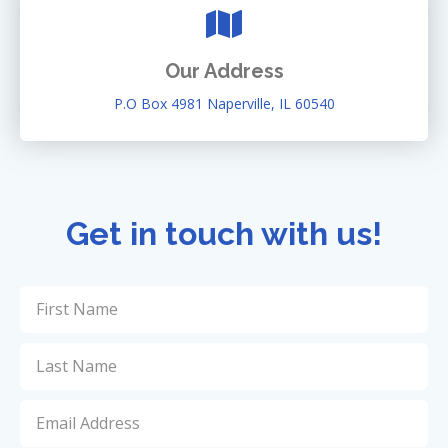
Our Address
P.O Box 4981 Naperville, IL 60540
Get in touch with us!