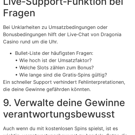
Live‑Support‑Funktion bei
Fragen
Bei Unklarheiten zu Umsatzbedingungen oder
Bonusbedingungen hilft der Live‑Chat von Dragonia
Casino rund um die Uhr.
Bullet‑Liste der häufigsten Fragen:
• Wie hoch ist der Umsatzfaktor?
• Welche Slots zählen zum Bonus?
• Wie lange sind die Gratis‑Spins gültig?
Ein schneller Support verhindert Fehlinterpretationen,
die deine Gewinne gefährden könnten.
9. Verwalte deine Gewinne
verantwortungsbewusst
Auch wenn du mit kostenlosen Spins spielst, ist es