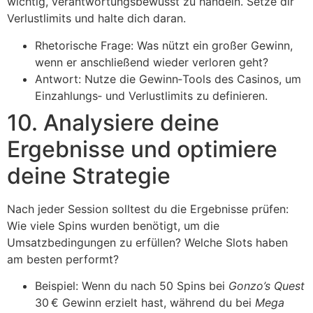
wichtig, verantwortungsbewusst zu handeln. Setze dir
Verlustlimits und halte dich daran.
Rhetorische Frage: Was nützt ein großer Gewinn,
wenn er anschließend wieder verloren geht?
Antwort: Nutze die Gewinn‑Tools des Casinos, um
Einzahlungs‑ und Verlustlimits zu definieren.
10. Analysiere deine
Ergebnisse und optimiere
deine Strategie
Nach jeder Session solltest du die Ergebnisse prüfen:
Wie viele Spins wurden benötigt, um die
Umsatzbedingungen zu erfüllen? Welche Slots haben
am besten performt?
Beispiel: Wenn du nach 50 Spins bei
Gonzo’s Quest
30 € Gewinn erzielt hast, während du bei
Mega