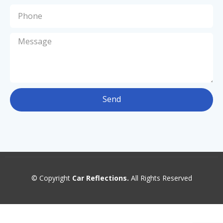
Send
© Copyright
Car Reflections.
All Rights Reserved