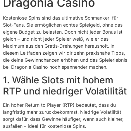
Dragonia Casino
Kostenlose Spins sind das ultimative Schmankerl für
Slot‑Fans. Sie ermöglichen echtes Spielgeld, ohne das
eigene Budget zu belasten. Doch nicht jeder Bonus ist
gleich – und nicht jeder Spieler weiß, wie er das
Maximum aus den Gratis‑Drehungen herausholt. In
diesem Leitfaden zeigen wir dir zehn praxisnahe Tipps,
die deine Gewinnchancen erhöhen und das Spielerlebnis
bei Dragonia Casino noch spannender machen.
1. Wähle Slots mit hohem
RTP und niedriger Volatilität
Ein hoher Return to Player (RTP) bedeutet, dass du
langfristig mehr zurückbekommst. Niedrige Volatilität
sorgt dafür, dass Gewinne häufiger, wenn auch kleiner,
ausfallen – ideal für kostenlose Spins.