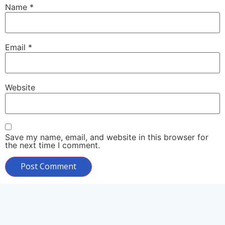
Name
*
Email
*
Website
Save my name, email, and website in this browser for
the next time I comment.