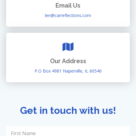
Email Us
len@carreflections.com
Our Address
P.O Box 4981 Naperville, IL 60540
Get in touch with us!