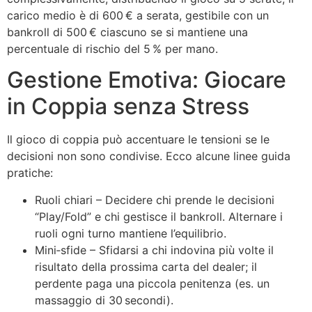
carico medio è di 600 € a serata, gestibile con un
bankroll di 500 € ciascuno se si mantiene una
percentuale di rischio del 5 % per mano.
Gestione Emotiva: Giocare
in Coppia senza Stress
Il gioco di coppia può accentuare le tensioni se le
decisioni non sono condivise. Ecco alcune linee guida
pratiche:
Ruoli chiari – Decidere chi prende le decisioni
“Play/Fold” e chi gestisce il bankroll. Alternare i
ruoli ogni turno mantiene l’equilibrio.
Mini‑sfide – Sfidarsi a chi indovina più volte il
risultato della prossima carta del dealer; il
perdente paga una piccola penitenza (es. un
massaggio di 30 secondi).