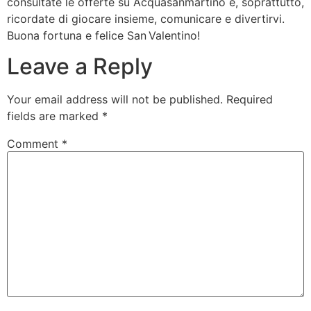
consultate le offerte su Acquasanmartino e, soprattutto,
ricordate di giocare insieme, comunicare e divertirvi.
Buona fortuna e felice San Valentino!
Leave a Reply
Your email address will not be published.
Required
fields are marked
*
Comment
*