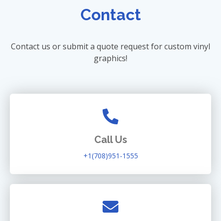
Contact
Contact us or submit a quote request for custom vinyl
graphics!
Call Us
+1(708)951-1555