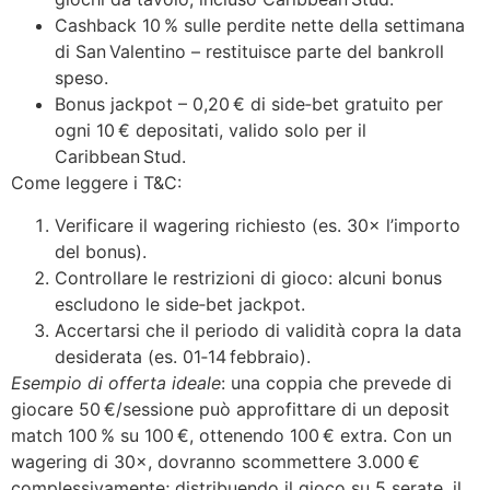
Cashback 10 % sulle perdite nette della settimana
di San Valentino – restituisce parte del bankroll
speso.
Bonus jackpot – 0,20 € di side‑bet gratuito per
ogni 10 € depositati, valido solo per il
Caribbean Stud.
Come leggere i T&C:
Verificare il wagering richiesto (es. 30× l’importo
del bonus).
Controllare le restrizioni di gioco: alcuni bonus
escludono le side‑bet jackpot.
Accertarsi che il periodo di validità copra la data
desiderata (es. 01‑14 febbraio).
Esempio di offerta ideale
: una coppia che prevede di
giocare 50 €/sessione può approfittare di un deposit
match 100 % su 100 €, ottenendo 100 € extra. Con un
wagering di 30×, dovranno scommettere 3.000 €
complessivamente; distribuendo il gioco su 5 serate, il