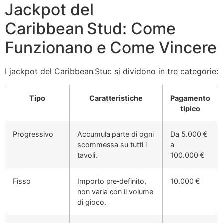
Jackpot del
Caribbean Stud: Come
Funzionano e Come Vincere
I jackpot del Caribbean Stud si dividono in tre categorie:
Tipo
Caratteristiche
Pagamento
tipico
Progressivo
Accumula parte di ogni
Da 5.000 €
scommessa su tutti i
a
tavoli.
100.000 €
Fisso
Importo pre‑definito,
10.000 €
non varia con il volume
di gioco.