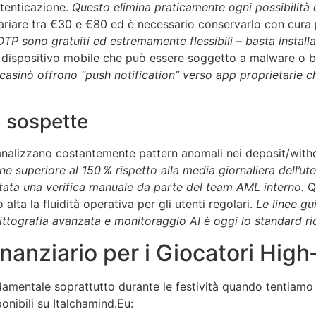
utenticazione.
Questo elimina praticamente ogni possibilità 
 variare tra €30 e €80 ed è necessario conservarlo con cura p
TP sono gratuiti ed estremamente flessibili – basta install
dal dispositivo mobile che può essere soggetto a malware o
 casinò offrono “push notification” verso app proprietarie
à sospette
ri analizzano costantemente pattern anomali nei deposit/with
e superiore al 150 % rispetto alla media giornaliera dell’
tata una verifica manuale da parte del team AML interno.
Qu
lta la fluidità operativa per gli utenti regolari.
Le linee gui
ttografia avanzata e monitoraggio AI è oggi lo standard ric
nanziario per i Giocatori High
amentale soprattutto durante le festività quando tentiamo 
sponibili su Italchamind.Eu: