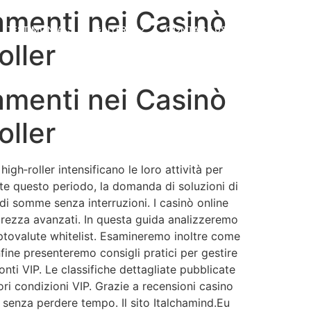
amenti nei Casinò
TESTIMONIALS
GALLERY
CONTACT US
oller
amenti nei Casinò
oller
igh‑roller intensificano le loro attività per
te questo periodo, la domanda di soluzioni di
i somme senza interruzioni. I casinò online
urezza avanzati. In questa guida analizzeremo
riptovalute whitelist. Esamineremo inoltre come
nfine presenteremo consigli pratici per gestire
conti VIP. Le classifiche dettagliate pubblicate
iori condizioni VIP. Grazie a recensioni casino
to senza perdere tempo. Il sito Italchamind.Eu