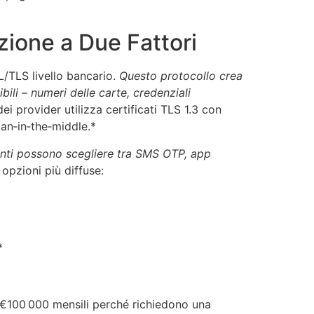
zione a Due Fattori
L/TLS livello bancario.
Questo protocollo crea
bili – numeri delle carte, credenziali
i provider utilizza certificati TLS 1.3 con
an‑in‑the‑middle.*
enti possono scegliere tra SMS OTP, app
opzioni più diffuse:
*
i €100 000 mensili perché richiedono una