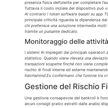
presenza fisica dell’utente per completare l’a
Tuttavia il costo iniziale del dispositivo può
Al contrario i token software basati su app TO
principale criticità riguarda la dipendenza 
chi preferisce una soluzione intermedia molti
tramite un pulsante dedicato.
Monitoraggio delle attivit
I sistemi AI impiegati dai principali operato
statistico.
Quando viene rilevata una deviazion
transazioni sospette finché non viene comple
rischio di frodi interne ed esterne mantenendo a
Italchamind.Eu confermano che l’unione tra cri
Gestione del Rischio Fi
Una gestione consapevole del bankroll è fond
alcuni consigli pratici estratti dalle analisi di