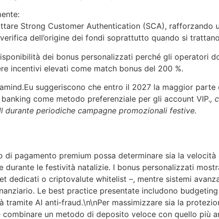
ente:
adottare Strong Customer Authentication (SCA), rafforzando u
verifica dell’origine dei fondi soprattutto quando si trattan
isponibilità dei bonus personalizzati perché gli operatori 
re incentivi elevati come match bonus del 200 %.
chamind.Eu suggeriscono che entro il 2027 la maggior parte 
t banking come metodo preferenziale per gli account VIP.
, 
oll durante periodiche campagne promozionali festive.
di pagamento premium possa determinare sia la velocità dell
re durante le festività natalizie.​ I bonus personalizzati mo
 wallet dedicati o criptovalute whitelist –, mentre sistemi av
anziario.​ Le best practice presentate includono budgeting
tà tramite AI anti‑fraud.\n\nPer massimizzare sia la protezio
ile combinare un metodo di deposito veloce con quello più a