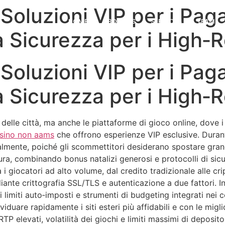
 Soluzioni VIP per i Pag
HOME
ABOUT US
SERVICES
TEAM
a Sicurezza per i High‑R
 Soluzioni VIP per i Pag
a Sicurezza per i High‑R
delle città, ma anche le piattaforme di gioco online, dove i h
asino non aams
che offrono esperienze VIP esclusive. Duran
mente, poiché gli scommettitori desiderano spostare grand
ura, combinando bonus natalizi generosi e protocolli di sic
i giocatori ad alto volume, dal credito tradizionale alle c
iante crittografia SSL/TLS e autenticazione a due fattori. I
lusi limiti auto‑imposti e strumenti di budgeting integrati nei 
viduare rapidamente i siti esteri più affidabili e con le migl
TP elevati, volatilità dei giochi e limiti massimi di deposi