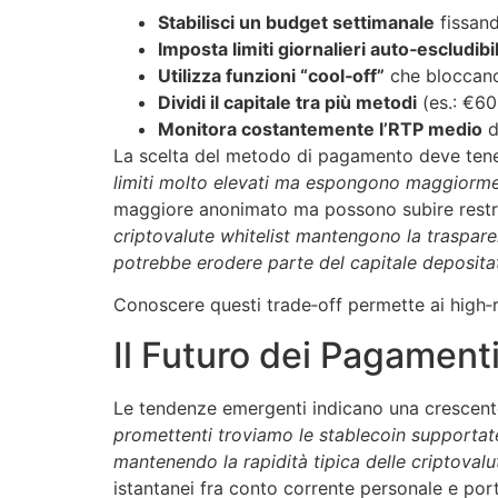
Stabilisci un budget settimanale
fissand
Imposta limiti giornalieri auto‑escludibil
Utilizza funzioni “cool‑off”
che bloccano 
Dividi il capitale tra più metodi
(es.: €60
Monitora costantemente l’RTP medio
d
La scelta del metodo di pagamento deve tenere
limiti molto elevati ma espongono maggiorment
maggiore anonimato ma possono subire restrizio
criptovalute whitelist mantengono la traspar
potrebbe erodere parte del capitale deposita
Conoscere questi trade‑off permette ai high‑rol
Il Futuro dei Pagament
Le tendenze emergenti indicano una crescente 
promettenti troviamo le stablecoin supportate
mantenendo la rapidità tipica delle criptovalu
istantanei fra conto corrente personale e port