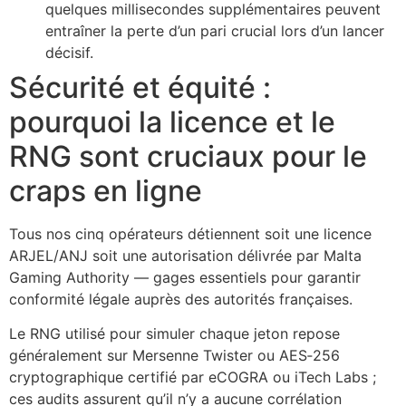
quelques millisecondes supplémentaires peuvent
entraîner la perte d’un pari crucial lors d’un lancer
décisif.
Sécurité et équité :
pourquoi la licence et le
RNG sont cruciaux pour le
craps en ligne
Tous nos cinq opérateurs détiennent soit une licence
ARJEL/ANJ soit une autorisation délivrée par Malta
Gaming Authority — gages essentiels pour garantir
conformité légale auprès des autorités françaises.
Le RNG utilisé pour simuler chaque jeton repose
généralement sur Mersenne Twister ou AES‑256
cryptographique certifié par eCOGRA ou iTech Labs ;
ces audits assurent qu’il n’y a aucune corrélation