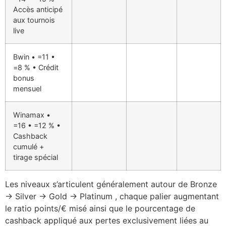
Accès anticipé
aux tournois
live
Bwin • =11 •
=8 % • Crédit
bonus
mensuel
Winamax •
=16 • =12 % •
Cashback
cumulé +
tirage spécial
Les niveaux s’articulent généralement autour de Bronze
→ Silver → Gold → Platinum , chaque palier augmentant
le ratio points/€ misé ainsi que le pourcentage de
cashback appliqué aux pertes exclusivement liées au