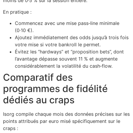
moins de 0·5 % sur la session entière.
En pratique :
Commencez avec une mise pass‑line minimale
(0·10 €).
Ajoutez immédiatement des odds jusqu’à trois fois
votre mise si votre bankroll le permet.
Évitez les “hardways” et “proposition bets”, dont
l’avantage dépasse souvent 11 % et augmente
considérablement la volatilité du cash‑flow.
Comparatif des
programmes de fidélité
dédiés au craps
Isorg compile chaque mois des données précises sur les
points attribués par euro misé spécifiquement sur le
craps :