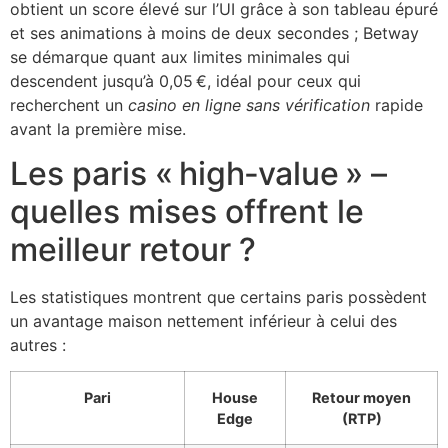
obtient un score élevé sur l’UI grâce à son tableau épuré
et ses animations à moins de deux secondes ; Betway
se démarque quant aux limites minimales qui
descendent jusqu’à 0,05 €, idéal pour ceux qui
recherchent un
casino en ligne sans vérification
rapide
avant la première mise.
Les paris « high‑value » –
quelles mises offrent le
meilleur retour ?
Les statistiques montrent que certains paris possèdent
un avantage maison nettement inférieur à celui des
autres :
Pari
House
Retour moyen
Edge
(RTP)