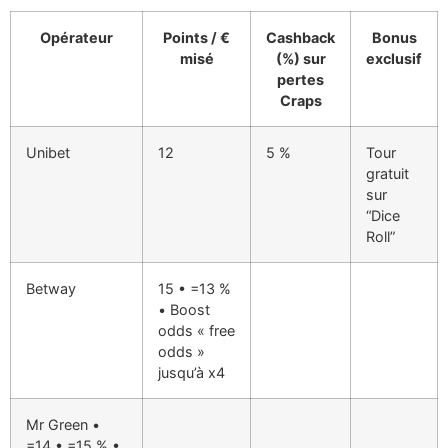
Opérateur
Points / €
Cashback
Bonus
misé
(%) sur
exclusif
pertes
Craps
Unibet
12
5 %
Tour
gratuit
sur
“Dice
Roll”
Betway
15 • =13 %
• Boost
odds « free
odds »
jusqu’à x4
Mr Green •
=14 • =15 % •