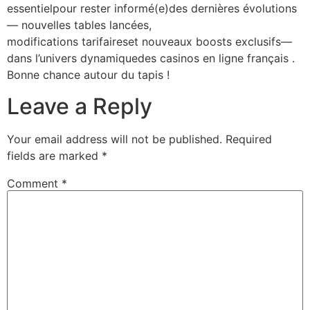
essentielpour rester informé(e)des dernières évolutions
— nouvelles tables lancées,
modifications tarifaires​et nouveaux boosts exclusifs—
dans l’univers dynamiquedes casinos en ligne français .
Bonne chance autour du tapis !
Leave a Reply
Your email address will not be published.
Required
fields are marked
*
Comment
*