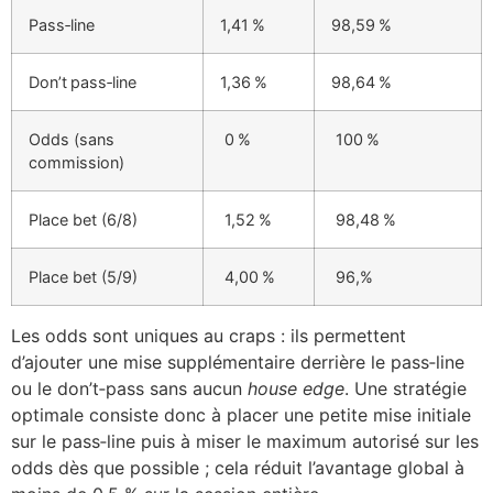
Pass‑line
1,41 %
98,59 %
Don’t pass‑line
1,36 %
98,64 %
Odds (sans
0 %
100 %
commission)
Place bet (6/8)
1,52 %
98,48 %
Place bet (5/9)
4,00 %
96,%
Les odds sont uniques au craps : ils permettent
d’ajouter une mise supplémentaire derrière le pass‑line
ou le don’t‑pass sans aucun
house edge
. Une stratégie
optimale consiste donc à placer une petite mise initiale
sur le pass‑line puis à miser le maximum autorisé sur les
odds dès que possible ; cela réduit l’avantage global à