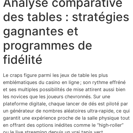
Analyse comparative
des tables : stratégies
gagnantes et
programmes de
fidélité
Le craps figure parmi les jeux de table les plus
emblématiques du casino en ligne ; son rythme effréné
et ses multiples possibilités de mise attirent aussi bien
les novices que les joueurs chevronnés. Sur une
plateforme digitale, chaque lancer de dés est piloté par
un générateur de nombres aléatoires ultra‑rapide, ce qui
garantit une expérience proche de la salle physique tout
en offrant des options inédites comme le “high‑roller”
ou le live streaming depuis un vrai tapis vert.