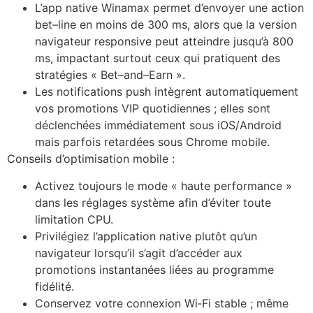
L’app native Winamax permet d’envoyer une action
bet–line en moins de 300 ms, alors que la version
navigateur responsive peut atteindre jusqu’à 800
ms, impactant surtout ceux qui pratiquent des
stratégies « Bet–and–Earn ».
Les notifications push intègrent automatiquement
vos promotions VIP quotidiennes ; elles sont
déclenchées immédiatement sous iOS/Android
mais parfois retardées sous Chrome mobile.
Conseils d’optimisation mobile :
Activez toujours le mode « haute performance »
dans les réglages système afin d’éviter toute
limitation CPU.
Privilégiez l’application native plutôt qu’un
navigateur lorsqu’il s’agit d’accéder aux
promotions instantanées liées au programme
fidélité.
Conservez votre connexion Wi‑Fi stable ; même