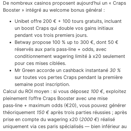
De nombreux casinos proposent aujourd’hui un « Craps
Booster » intégré au welcome bonus général :
Unibet offre 200 € + 100 tours gratuits, incluant
un boost Craps qui double vos gains initiaux
pendant vos trois premiers jours.
Betway propose 100 % up to 300 €, dont 50 €
réservés aux paris pass‑line + odds, avec
conditionnement wagering limité à x20 seulement
pour ces mises ciblées.
Mr Green accorde un cashback instantané
30 %
sur toutes vos pertes Craps pendant la première
semaine post inscription.
Calcul du ROI moyen : si vous déposez
100 €
, exploitez
pleinement l’offre Craps Booster avec une mise
pass‑line + maximum odds (€20), vous pouvez générer
théoriquement
150 €
après trois parties réussies ; après
prise en compte du wagering x20 (
2000 €
) réalisé
uniquement via ces paris spécialisés — bien inférieur au