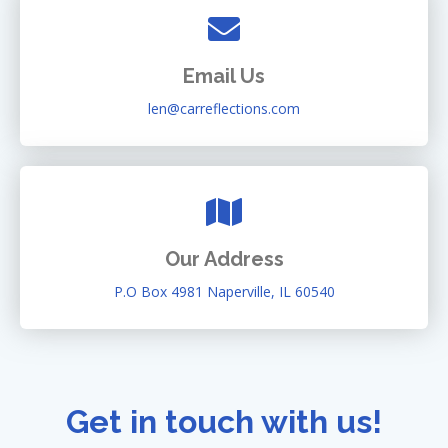
Email Us
len@carreflections.com
Our Address
P.O Box 4981 Naperville, IL 60540
Get in touch with us!