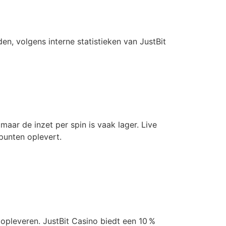
n, volgens interne statistieken van JustBit
maar de inzet per spin is vaak lager. Live
punten oplevert.
opleveren. JustBit Casino biedt een 10 %