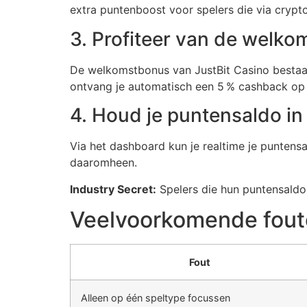
extra puntenboost voor spelers die via crypto
3. Profiteer van de welk
De welkomstbonus van JustBit Casino bestaat
ontvang je automatisch een 5 % cashback op je
4. Houd je puntensaldo in
Via het dashboard kun je realtime je puntensa
daaromheen.
Industry Secret:
Spelers die hun puntensaldo
Veelvoorkomende fouten
Fout
Alleen op één speltype focussen