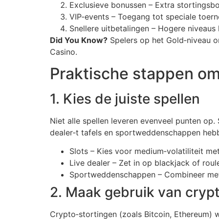
Exclusieve bonussen – Extra stortingsb
VIP‑events – Toegang tot speciale toer
Snellere uitbetalingen – Hogere niveaus 
Did You Know?
Spelers op het Gold‑niveau 
Casino.
Praktische stappen om 
1. Kies de juiste spellen
Niet alle spellen leveren evenveel punten op. 
dealer‑t tafels en sportweddenschappen hebb
Slots – Kies voor medium‑volatiliteit m
Live dealer – Zet in op blackjack of rou
Sportweddenschappen – Combineer met d
2. Maak gebruik van cryp
Crypto‑stortingen (zoals Bitcoin, Ethereum) 