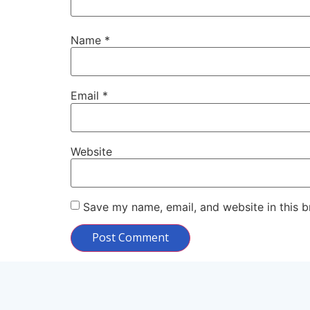
Name
*
Email
*
Website
Save my name, email, and website in this b