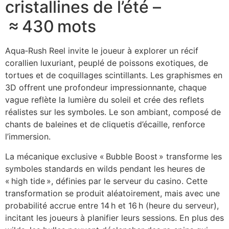
cristallines de l’été –
≈ 430 mots
Aqua‑Rush Reel invite le joueur à explorer un récif
corallien luxuriant, peuplé de poissons exotiques, de
tortues et de coquillages scintillants. Les graphismes en
3D offrent une profondeur impressionnante, chaque
vague reflète la lumière du soleil et crée des reflets
réalistes sur les symboles. Le son ambiant, composé de
chants de baleines et de cliquetis d’écaille, renforce
l’immersion.
La mécanique exclusive « Bubble Boost » transforme les
symboles standards en wilds pendant les heures de
« high tide », définies par le serveur du casino. Cette
transformation se produit aléatoirement, mais avec une
probabilité accrue entre 14 h et 16 h (heure du serveur),
incitant les joueurs à planifier leurs sessions. En plus des