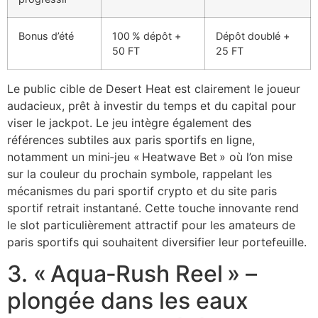
Bonus d’été
100 % dépôt +
Dépôt doublé +
50 FT
25 FT
Le public cible de Desert Heat est clairement le joueur
audacieux, prêt à investir du temps et du capital pour
viser le jackpot. Le jeu intègre également des
références subtiles aux paris sportifs en ligne,
notamment un mini‑jeu « Heatwave Bet » où l’on mise
sur la couleur du prochain symbole, rappelant les
mécanismes du pari sportif crypto et du site paris
sportif retrait instantané. Cette touche innovante rend
le slot particulièrement attractif pour les amateurs de
paris sportifs qui souhaitent diversifier leur portefeuille.
3. « Aqua‑Rush Reel » –
plongée dans les eaux