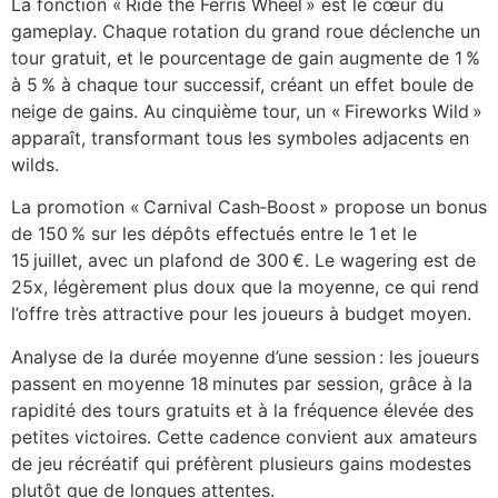
La fonction « Ride the Ferris Wheel » est le cœur du
gameplay. Chaque rotation du grand roue déclenche un
tour gratuit, et le pourcentage de gain augmente de 1 %
à 5 % à chaque tour successif, créant un effet boule de
neige de gains. Au cinquième tour, un « Fireworks Wild »
apparaît, transformant tous les symboles adjacents en
wilds.
La promotion « Carnival Cash‑Boost » propose un bonus
de 150 % sur les dépôts effectués entre le 1 et le
15 juillet, avec un plafond de 300 €. Le wagering est de
25x, légèrement plus doux que la moyenne, ce qui rend
l’offre très attractive pour les joueurs à budget moyen.
Analyse de la durée moyenne d’une session : les joueurs
passent en moyenne 18 minutes par session, grâce à la
rapidité des tours gratuits et à la fréquence élevée des
petites victoires. Cette cadence convient aux amateurs
de jeu récréatif qui préfèrent plusieurs gains modestes
plutôt que de longues attentes.