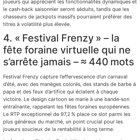
joueurs qui apprécient les fonctionnalités dynamiques et
le cash‑back saisonnier seront séduits, tandis que les
chasseurs de jackpots massifs pourraient préférer des
titres à volatilité plus élevée.
4. « Festival Frenzy » – la
fête foraine virtuelle qui ne
s’arrête jamais – ≈ 440 mots
Festival Frenzy capture l’effervescence d’un carnaval
d’été, avec des manèges colorés, des stands de barbe à
papa et des feux d’artifice qui éclatent à chaque
victoire. Le design cartoon se marie à une bande‑son
entraînante, rappelant les fêtes foraines européennes.
Le RTP exceptionnel de 97,2 % place ce slot parmi les
plus généreux du marché, un point crucial pour les
joueurs soucieux de la rentabilité à long terme.