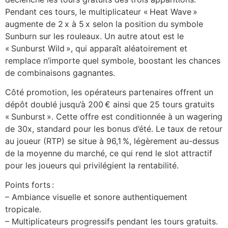
Pendant ces tours, le multiplicateur « Heat Wave »
augmente de 2 x à 5 x selon la position du symbole
Sunburn sur les rouleaux. Un autre atout est le
« Sunburst Wild », qui apparaît aléatoirement et
remplace n’importe quel symbole, boostant les chances
de combinaisons gagnantes.
Côté promotion, les opérateurs partenaires offrent un
dépôt doublé jusqu’à 200 € ainsi que 25 tours gratuits
« Sunburst ». Cette offre est conditionnée à un wagering
de 30x, standard pour les bonus d’été. Le taux de retour
au joueur (RTP) se situe à 96,1 %, légèrement au-dessus
de la moyenne du marché, ce qui rend le slot attractif
pour les joueurs qui privilégient la rentabilité.
Points forts :
– Ambiance visuelle et sonore authentiquement
tropicale.
– Multiplicateurs progressifs pendant les tours gratuits.