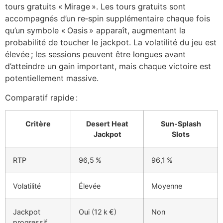
tours gratuits « Mirage ». Les tours gratuits sont
accompagnés d’un re‑spin supplémentaire chaque fois
qu’un symbole « Oasis » apparaît, augmentant la
probabilité de toucher le jackpot. La volatilité du jeu est
élevée ; les sessions peuvent être longues avant
d’atteindre un gain important, mais chaque victoire est
potentiellement massive.
Comparatif rapide :
Critère
Desert Heat
Sun‑Splash
Jackpot
Slots
RTP
96,5 %
96,1 %
Volatilité
Élevée
Moyenne
Jackpot
Oui (12 k €)
Non
progressif