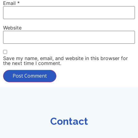
Email
*
Website
Save my name, email, and website in this browser for
the next time I comment.
Contact