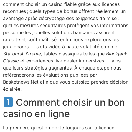
comment choisir un casino fiable grâce aux licences
reconnues ; quels types de bonus offrent réellement un
avantage après décryptage des exigences de mise ;
quelles mesures sécuritaires protègent vos informations
personnelles ; quelles solutions bancaires assurent
rapidité et coût maîtrisé ; enfin nous explorerons les
jeux phares — slots vidéo à haute volatilité comme
Starburst Xtreme
, tables classiques telles que
Blackjack
Classic
et expériences live dealer immersives — ainsi
que leurs stratégies gagnantes. À chaque étape nous
référencerons les évaluations publiées par
Basketnews.Net afin que vous puissiez prendre décision
éclairée.
Comment choisir un bon
casino en ligne
La première question porte toujours sur la licence