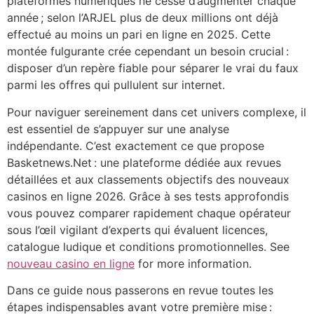
plateformes numériques ne cesse d’augmenter chaque
année ; selon l’ARJEL plus de deux millions ont déjà
effectué au moins un pari en ligne en 2025. Cette
montée fulgurante crée cependant un besoin crucial :
disposer d’un repère fiable pour séparer le vrai du faux
parmi les offres qui pullulent sur internet.
Pour naviguer sereinement dans cet univers complexe, il
est essentiel de s’appuyer sur une analyse
indépendante. C’est exactement ce que propose
Basketnews.Net : une plateforme dédiée aux revues
détaillées et aux classements objectifs des nouveaux
casinos en ligne 2026. Grâce à ses tests approfondis
vous pouvez comparer rapidement chaque opérateur
sous l’œil vigilant d’experts qui évaluent licences,
catalogue ludique et conditions promotionnelles. See
nouveau casino en ligne
for more information.
Dans ce guide nous passerons en revue toutes les
étapes indispensables avant votre première mise :