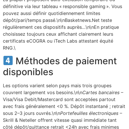
définitive via leur tableau « responsible gaming ». Vous
pouvez aussi définir quotidiennement limites
dépôt/pari/temps passé.\n\nBasketnews.Net teste
régulièrement ces dispositifs auprès…\n\nEn pratique
choisissez toujours ceux affichant clairement leurs
certificats eCOGRA ou iTech Labs attestant équité
RNG.\
Méthodes de paiement
disponibles
Les options varient selon pays mais trois groupes
couvrent largement vos besoins.\n\n
Cartes bancaires
–
Visa/Visa Debit/Mastercard sont acceptées partout
avec frais généralement <0 %. Dépôt instantané ; retrait
sous 2–3 jours ouvrés.\n\n
Portefeuilles électroniques
–
Skrill & Neteller offrent vitesse quasi immédiate tant
côté dépôt/quittance retrait <24h avec frais minimes