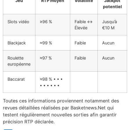
Jeu
RTP moyen
Volatilité
Jackpot
potentiel
Slots vidéo
≥96 %
Faible ↔︎
Jusqu’à
Élevée
€10 M
Blackjack
≈99 %
Faible
Aucun
Roulette
≈97 %
Faible
Aucun
européenne
Baccarat
≈98 % • • •
• • • • • •
Toutes ces informations proviennent notamment des
revues détaillées réalisées par Basketnews.Net qui
testent régulièrement nouvelles sorties afin garantir
précision RTP déclarée.