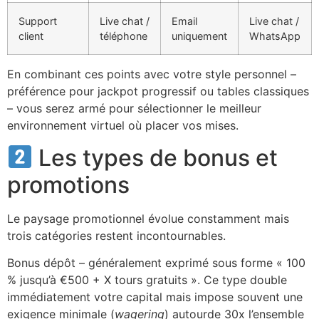
Support
Live chat /
Email
Live chat /
client
téléphone
uniquement
WhatsApp
En combinant ces points avec votre style personnel –
préférence pour jackpot progressif ou tables classiques
– vous serez armé pour sélectionner le meilleur
environnement virtuel où placer vos mises.
Les types de bonus et
promotions
Le paysage promotionnel évolue constamment mais
trois catégories restent incontournables.
Bonus dépôt – généralement exprimé sous forme « 100
% jusqu’à €500 + X tours gratuits ». Ce type double
immédiatement votre capital mais impose souvent une
exigence minimale (
wagering
) autourde 30x l’ensemble