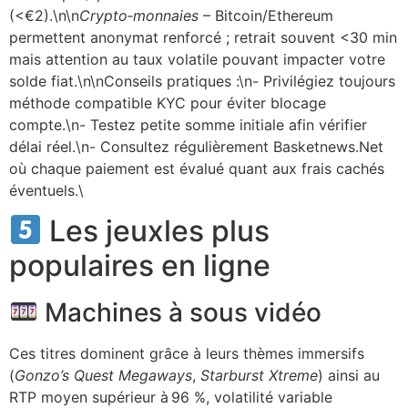
(<€2).\n\n
Crypto‑monnaies
– Bitcoin/Ethereum
permettent anonymat renforcé ; retrait souvent <30 min
mais attention au taux volatile pouvant impacter votre
solde fiat.\n\nConseils pratiques :\n- Privilégiez toujours
méthode compatible KYC pour éviter blocage
compte.\n- Testez petite somme initiale afin vérifier
délai réel.\n- Consultez régulièrement Basketnews.Net
où chaque paiement est évalué quant aux frais cachés
éventuels.\
Les jeuxles plus
populaires en ligne
Machines à sous vidéo
Ces titres dominent grâce à leurs thèmes immersifs
(
Gonzo’s Quest Megaways
,
Starburst Xtreme
) ainsi au
RTP moyen supérieur à 96 %, volatilité variable