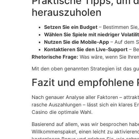
Praktische Tipps, um 
herauszuholen
Setzen Sie ein Budget
– Bestimmen Sie, 
Wählen Sie Spiele mit niedriger Volatili
Nutzen Sie die Mobile‑App
– Auf dem Sm
Kontaktieren Sie den Live‑Support
– Be
Rhetorische Frage:
Was wäre, wenn Sie Ihren
Mit den oben genannten Strategien ist das g
Fazit und empfohlene 
Nach genauer Analyse aller Faktoren – attrak
rasche Auszahlungen – lässt sich ein klares Er
Casino die optimale Wahl.
Basierend auf allem, was wir besprochen habe
Willkommenspaket, einen leicht zu aktivierend
kostenlosen Bonus und erleben Sie, wie schne