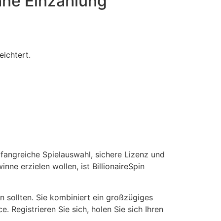
hne Einzahlung
ichtert.
fangreiche Spielauswahl, sichere Lizenz und
nne erzielen wollen, ist BillionaireSpin
en sollten. Sie kombiniert ein großzügiges
 Registrieren Sie sich, holen Sie sich Ihren