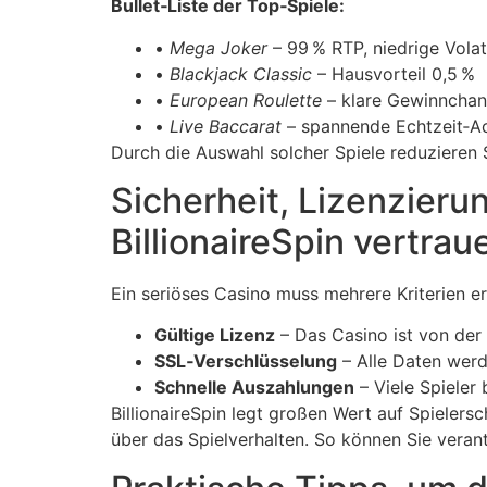
Bullet‑Liste der Top‑Spiele:
•
Mega Joker
– 99 % RTP, niedrige Volati
•
Blackjack Classic
– Hausvorteil 0,5 %
•
European Roulette
– klare Gewinncha
•
Live Baccarat
– spannende Echtzeit‑A
Durch die Auswahl solcher Spiele reduzieren
Sicherheit, Lizenzier
BillionaireSpin vertrau
Ein seriöses Casino muss mehrere Kriterien er
Gültige Lizenz
– Das Casino ist von der
SSL‑Verschlüsselung
– Alle Daten werd
Schnelle Auszahlungen
– Viele Spieler
BillionaireSpin legt großen Wert auf Spielers
über das Spielverhalten. So können Sie veran