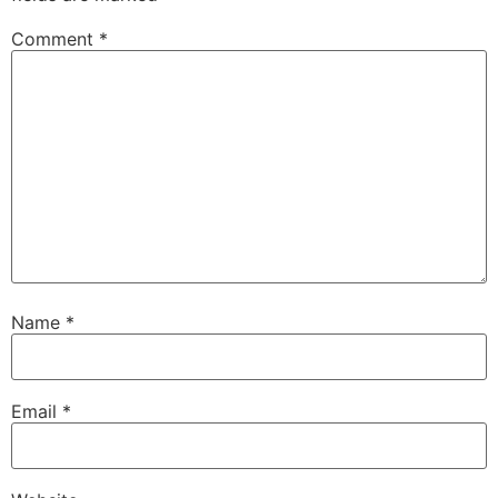
Comment
*
Name
*
Email
*