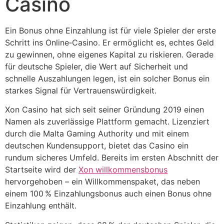
Casino
Ein Bonus ohne Einzahlung ist für viele Spieler der erste
Schritt ins Online‑Casino. Er ermöglicht es, echtes Geld
zu gewinnen, ohne eigenes Kapital zu riskieren. Gerade
für deutsche Spieler, die Wert auf Sicherheit und
schnelle Auszahlungen legen, ist ein solcher Bonus ein
starkes Signal für Vertrauenswürdigkeit.
Xon Casino hat sich seit seiner Gründung 2019 einen
Namen als zuverlässige Plattform gemacht. Lizenziert
durch die Malta Gaming Authority und mit einem
deutschen Kundensupport, bietet das Casino ein
rundum sicheres Umfeld. Bereits im ersten Abschnitt der
Startseite wird der
Xon willkommensbonus
hervorgehoben – ein Willkommenspaket, das neben
einem 100 % Einzahlungsbonus auch einen Bonus ohne
Einzahlung enthält.