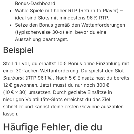
Bonus‑Dashboard.
Wähle Spiele mit hoher RTP (Return to Player) –
ideal sind Slots mit mindestens 96 % RTP.
Setze den Bonus gemäß den Wettanforderungen
(typischerweise 30‑x) ein, bevor du eine
Auszahlung beantragst.
Beispiel
Stell dir vor, du erhältst 10 € Bonus ohne Einzahlung mit
einer 30‑fachen Wettanforderung. Du spielst den Slot
Starburst
(RTP 96,1 %). Nach 5 € Einsatz hast du bereits
12 € gewonnen. Jetzt musst du nur noch 300 €
(10 € × 30) umsetzen. Durch gezielte Einsätze in
niedrigen Volatilitäts‑Slots erreichst du das Ziel
schneller und kannst deine ersten Gewinne auszahlen
lassen.
Häufige Fehler, die du