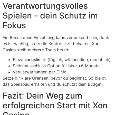
Verantwortungsvolles
Spielen – dein Schutz im
Fokus
Ein Bonus ohne Einzahlung kann verlockend sein, doch
es ist wichtig, stets die Kontrolle zu behalten. Xon
Casino stellt mehrere Tools bereit:
Einzahlungslimits (täglich, wöchentlich, monatlich)
Selbstausschluss‑Option für bis zu 6 Monate
Verlustwarnungen per E‑Mail
Setze dir klare Grenzen, bevor du beginnst. So bleibt
das Spielspaß erhalten und du schützt dein Budget.
Fazit: Dein Weg zum
erfolgreichen Start mit Xon