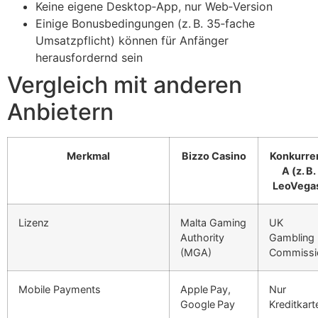
Keine eigene Desktop‑App, nur Web‑Version
Einige Bonusbedingungen (z. B. 35‑fache
Umsatzpflicht) können für Anfänger
herausfordernd sein
Vergleich mit anderen
Anbietern
Merkmal
Bizzo Casino
Konkurre
A (z. B.
LeoVega
Lizenz
Malta Gaming
UK
Authority
Gambling
(MGA)
Commissi
Mobile Payments
Apple Pay,
Nur
Google Pay
Kreditkart