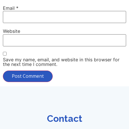
Email
*
Website
Save my name, email, and website in this browser for
the next time I comment.
Contact