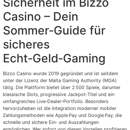
Sicherheit im Bizzo
Casino – Dein
Sommer‑Guide für
sicheres
Echt‑Geld‑Gaming
Bizzo Casino wurde 2019 gegründet und ist seitdem
unter der Lizenz der Malta Gaming Authority (MGA)
tätig. Die Plattform bietet über 2 500 Spiele, darunter
klassische Slots, progressive Jackpot‑Titel und ein
umfangreiches Live‑Dealer‑Portfolio. Besonders
hervorzuheben ist die Integration moderner mobiler
Zahlungsmethoden wie Apple Pay und Google Pay, die
schnelle und sichere Ein‑ und Auszahlungen
ermöglichen. Wer sofort von diesen Vorteilen profitieren