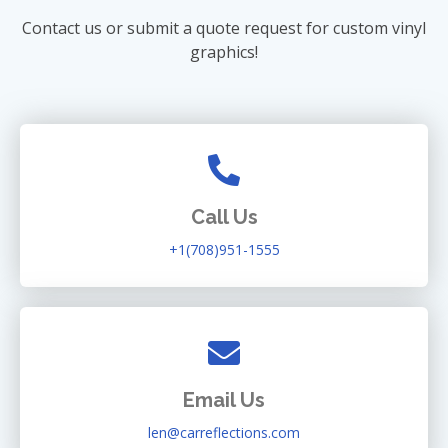
Contact us or submit a quote request for custom vinyl
graphics!
Call Us
+1(708)951-1555
Email Us
len@carreflections.com