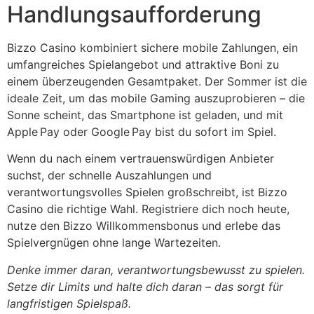
Handlungsaufforderung
Bizzo Casino kombiniert sichere mobile Zahlungen, ein
umfangreiches Spielangebot und attraktive Boni zu
einem überzeugenden Gesamtpaket. Der Sommer ist die
ideale Zeit, um das mobile Gaming auszuprobieren – die
Sonne scheint, das Smartphone ist geladen, und mit
Apple Pay oder Google Pay bist du sofort im Spiel.
Wenn du nach einem vertrauenswürdigen Anbieter
suchst, der schnelle Auszahlungen und
verantwortungsvolles Spielen großschreibt, ist Bizzo
Casino die richtige Wahl. Registriere dich noch heute,
nutze den Bizzo Willkommensbonus und erlebe das
Spielvergnügen ohne lange Wartezeiten.
Denke immer daran, verantwortungsbewusst zu spielen.
Setze dir Limits und halte dich daran – das sorgt für
langfristigen Spielspaß.