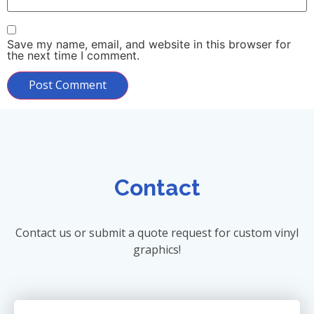
Save my name, email, and website in this browser for
the next time I comment.
Contact
Contact us or submit a quote request for custom vinyl
graphics!