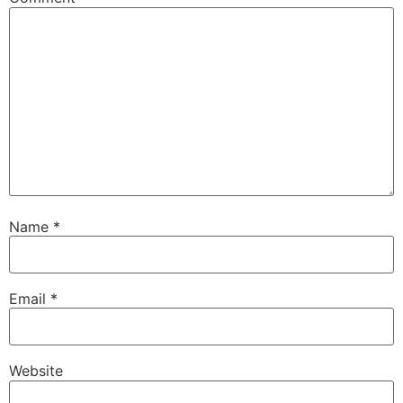
Name
*
Email
*
Website