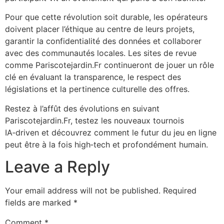
Pour que cette révolution soit durable, les opérateurs
doivent placer l’éthique au centre de leurs projets,
garantir la confidentialité des données et collaborer
avec des communautés locales. Les sites de revue
comme Pariscotejardin.Fr continueront de jouer un rôle
clé en évaluant la transparence, le respect des
législations et la pertinence culturelle des offres.
Restez à l’affût des évolutions en suivant
Pariscotejardin.Fr, testez les nouveaux tournois
IA‑driven et découvrez comment le futur du jeu en ligne
peut être à la fois high‑tech et profondément humain.
Leave a Reply
Your email address will not be published.
Required
fields are marked
*
Comment
*