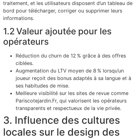
traitement, et les utilisateurs disposent d’un tableau de
bord pour télécharger, corriger ou supprimer leurs
informations.
1.2 Valeur ajoutée pour les
opérateurs
Réduction du churn de 12 % grâce à des offres
ciblées.
Augmentation du LTV moyen de 8 % lorsqu’un
joueur reçoit des bonus adaptés à sa langue et à
ses habitudes de mise.
Meilleure visibilité sur les sites de revue comme
Pariscotejardin.Fr, qui valorisent les opérateurs
transparents et respectueux de la vie privée.
3. Influence des cultures
locales sur le design des