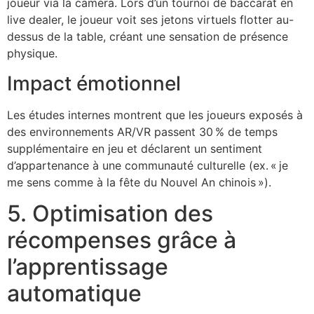
joueur via la caméra. Lors d’un tournoi de baccarat en
live dealer, le joueur voit ses jetons virtuels flotter au-
dessus de la table, créant une sensation de présence
physique.
Impact émotionnel
Les études internes montrent que les joueurs exposés à
des environnements AR/VR passent 30 % de temps
supplémentaire en jeu et déclarent un sentiment
d’appartenance à une communauté culturelle (ex. « je
me sens comme à la fête du Nouvel An chinois »).
5. Optimisation des
récompenses grâce à
l’apprentissage
automatique