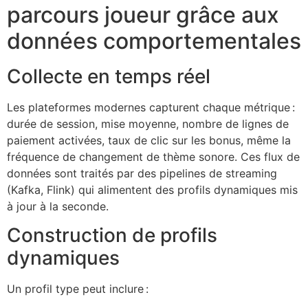
parcours joueur grâce aux
données comportementales
Collecte en temps réel
Les plateformes modernes capturent chaque métrique :
durée de session, mise moyenne, nombre de lignes de
paiement activées, taux de clic sur les bonus, même la
fréquence de changement de thème sonore. Ces flux de
données sont traités par des pipelines de streaming
(Kafka, Flink) qui alimentent des profils dynamiques mis
à jour à la seconde.
Construction de profils
dynamiques
Un profil type peut inclure :