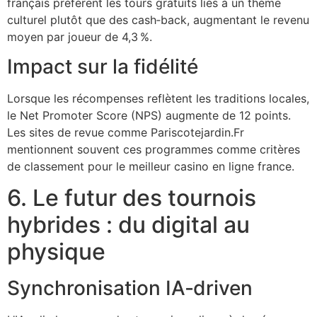
français préfèrent les tours gratuits liés à un thème
culturel plutôt que des cash‑back, augmentant le revenu
moyen par joueur de 4,3 %.
Impact sur la fidélité
Lorsque les récompenses reflètent les traditions locales,
le Net Promoter Score (NPS) augmente de 12 points.
Les sites de revue comme Pariscotejardin.Fr
mentionnent souvent ces programmes comme critères
de classement pour le meilleur casino en ligne france.
6. Le futur des tournois
hybrides : du digital au
physique
Synchronisation IA‑driven