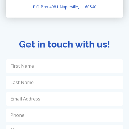
P.O Box 4981 Naperville, IL 60540
Get in touch with us!