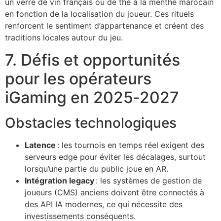
un verre de vin français ou de thé à la menthe marocain
en fonction de la localisation du joueur. Ces rituels
renforcent le sentiment d’appartenance et créent des
traditions locales autour du jeu.
7. Défis et opportunités
pour les opérateurs
iGaming en 2025‑2027
Obstacles technologiques
Latence
: les tournois en temps réel exigent des
serveurs edge pour éviter les décalages, surtout
lorsqu’une partie du public joue en AR.
Intégration legacy
: les systèmes de gestion de
joueurs (CMS) anciens doivent être connectés à
des API IA modernes, ce qui nécessite des
investissements conséquents.