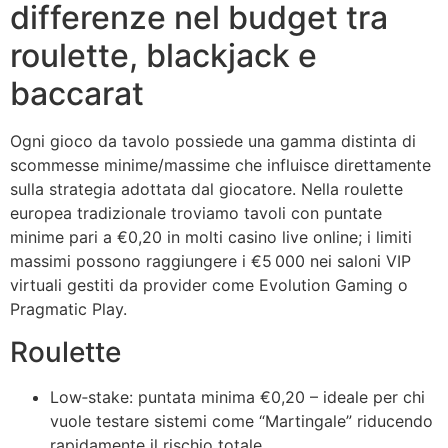
differenze nel budget tra
roulette, blackjack e
baccarat
Ogni gioco da tavolo possiede una gamma distinta di
scommesse minime/massime che influisce direttamente
sulla strategia adottata dal giocatore. Nella roulette
europea tradizionale troviamo tavoli con puntate
minime pari a €0,20 in molti casino live online; i limiti
massimi possono raggiungere i €5 000 nei saloni VIP
virtuali gestiti da provider come Evolution Gaming o
Pragmatic Play.
Roulette
Low‑stake: puntata minima €0,20 – ideale per chi
vuole testare sistemi come “Martingale” riducendo
rapidamente il rischio totale.