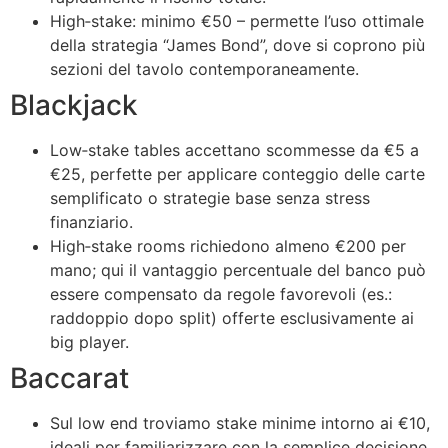
High‑stake: minimo €50 – permette l’uso ottimale
della strategia “James Bond”, dove si coprono più
sezioni del tavolo contemporaneamente.
Blackjack
Low‐stake tables accettano scommesse da €5 a
€25, perfette per applicare conteggio delle carte
semplificato o strategie base senza stress
finanziario.
High‐stake rooms richiedono almeno €200 per
mano; qui il vantaggio percentuale del banco può
essere compensato da regole favorevoli (es.:
raddoppio dopo split) offerte esclusivamente ai
big player.
Baccarat
Sul low end troviamo stake minime intorno ai €10,
ideali per familiarizzare con la semplice decisione