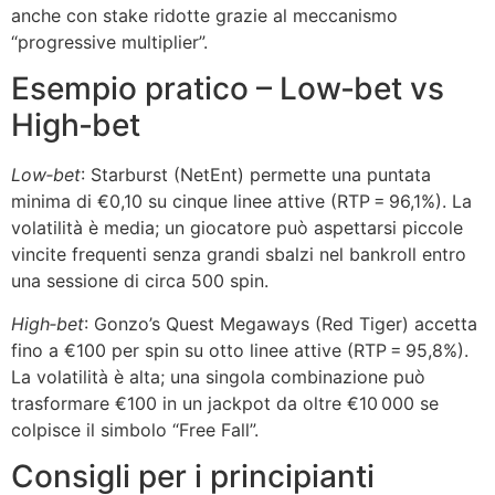
anche con stake ridotte grazie al meccanismo
“progressive multiplier”.
Esempio pratico – Low‑bet vs
High‑bet
Low‑bet
: Starburst (NetEnt) permette una puntata
minima di €0,10 su cinque linee attive (RTP = 96,1%). La
volatilità è media; un giocatore può aspettarsi piccole
vincite frequenti senza grandi sbalzi nel bankroll entro
una sessione di circa 500 spin.
High‑bet
: Gonzo’s Quest Megaways (Red Tiger) accetta
fino a €100 per spin su otto linee attive (RTP = 95,8%).
La volatilità è alta; una singola combinazione può
trasformare €100 in un jackpot da oltre €10 000 se
colpisce il simbolo “Free Fall”.
Consigli per i principianti