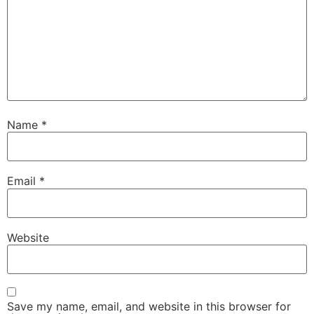
Name
*
Email
*
Website
Save my name, email, and website in this browser for