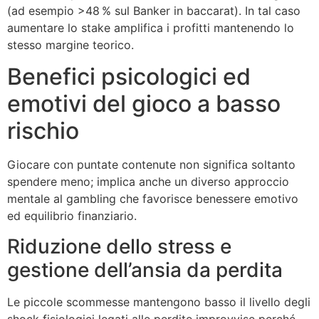
(ad esempio >48 % sul Banker in baccarat). In tal caso
aumentare lo stake amplifica i profitti mantenendo lo
stesso margine teorico.
Benefici psicologici ed
emotivi del gioco a basso
rischio
Giocare con puntate contenute non significa soltanto
spendere meno; implica anche un diverso approccio
mentale al gambling che favorisce benessere emotivo
ed equilibrio finanziario.
Riduzione dello stress e
gestione dell’ansia da perdita
Le piccole scommesse mantengono basso il livello degli
shock fisiologici legati alle perdite improvvise perché