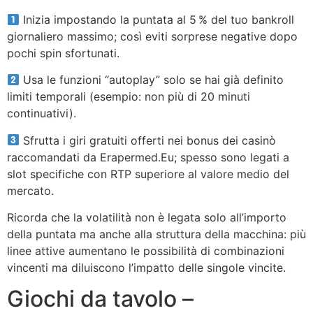
Inizia impostando la puntata al 5 % del tuo bankroll
giornaliero massimo; così eviti sorprese negative dopo
pochi spin sfortunati.
Usa le funzioni “autoplay” solo se hai già definito
limiti temporali (esempio: non più di 20 minuti
continuativi).
Sfrutta i giri gratuiti offerti nei bonus dei casinò
raccomandati da Erapermed.Eu; spesso sono legati a
slot specifiche con RTP superiore al valore medio del
mercato.
Ricorda che la volatilità non è legata solo all’importo
della puntata ma anche alla struttura della macchina: più
linee attive aumentano le possibilità di combinazioni
vincenti ma diluiscono l’impatto delle singole vincite.
Giochi da tavolo –