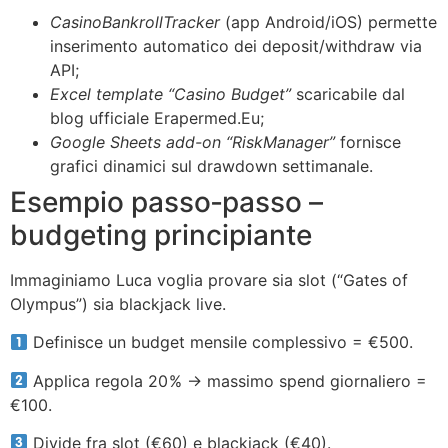
CasinoBankrollTracker
(app Android/iOS) permette
inserimento automatico dei deposit/withdraw via
API;
Excel template “Casino Budget”
scaricabile dal
blog ufficiale Erapermed.Eu;
Google Sheets add-on “RiskManager”
fornisce
grafici dinamici sul drawdown settimanale.
Esempio passo‐passo –
budgeting principiante
Immaginiamo Luca voglia provare sia slot (“Gates of
Olympus”) sia blackjack live.
Definisce un budget mensile complessivo = €500.
Applica regola 20 % → massimo spend giornaliero =
€100.
Divide fra slot (€60) e blackjack (€40).