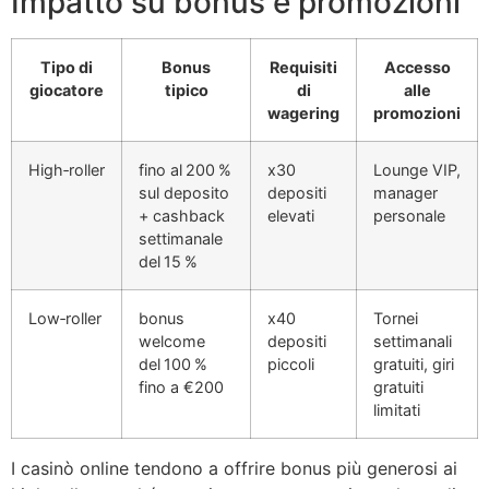
Impatto su bonus e promozioni
Tipo di
Bonus
Requisiti
Accesso
giocatore
tipico
di
alle
wagering
promozioni
High‑roller
fino al 200 %
x30
Lounge VIP,
sul deposito
depositi
manager
+ cashback
elevati
personale
settimanale
del 15 %
Low‑roller
bonus
x40
Tornei
welcome
depositi
settimanali
del 100 %
piccoli
gratuiti, giri
fino a €200
gratuiti
limitati
I casinò online tendono a offrire bonus più generosi ai