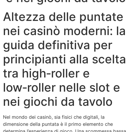
Altezza delle puntate
nei casinò moderni: la
guida definitiva per
principianti alla scelta
tra high‑roller e
low‑roller nelle slot e
nei giochi da tavolo
Nel mondo dei casinò, sia fisici che digitali, la
dimensione della puntata è il primo elemento che
determina l’esperienza di gioco. Una scommessa bassa