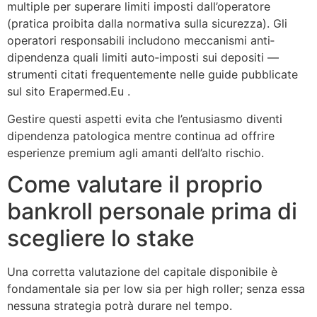
multiple per superare limiti imposti dall’operatore
(pratica proibita dalla normativa sulla sicurezza). Gli
operatori responsabili includono meccanismi anti‐
dipendenza quali limiti auto‐imposti sui depositi —
strumenti citati frequentemente nelle guide pubblicate
sul sito Erapermed.Eu .
Gestire questi aspetti evita che l’entusiasmo diventi
dipendenza patologica mentre continua ad offrire
esperienze premium agli amanti dell’alto rischio.
Come valutare il proprio
bankroll personale prima di
scegliere lo stake
Una corretta valutazione del capitale disponibile è
fondamentale sia per low sia per high roller; senza essa
nessuna strategia potrà durare nel tempo.