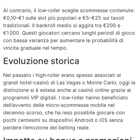
Al contrario, il
low‑roller
sceglie scommesse contenute:
€0,10–€1 sulle slot più popolari e €5–€25 sui tavoli
tradizionali. Il bankroll medio si aggira tra €200 e
€1 000. Questi giocatori cercano lunghi periodi di gioco
con bassa varianza per aumentare le probabilità di
vincita graduale nel tempo.
Evoluzione storica
Nel passato i high‑roller erano spesso associati ai
grandi hotel-casinò di Las Vegas o Monte Carlo; oggi la
distinzione si è estesa anche ai casinò online grazie ai
programmi VIP digitali. I low‑roller hanno beneficiato
dell’avvento delle micro‑scommesse mobile nel
decennio scorso, che ha reso possibile giocare con
pochi centesimi su dispositivi Android o iOS senza
perdere l’emozione del betting reale.