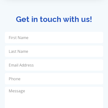
Get in touch with us!