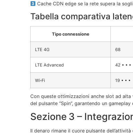
Cache CDN edge se la rete supera la sogl
Tabella comparativa late
Tipo connessione
LTE 4G
68
LTE Advanced
42 • • •
Wi‑Fi
19 • • •
Con queste ottimizzazioni anche slot ad alta 
del pulsante “Spin”, garantendo un gameplay 
Sezione 3 – Integrazio
Il denaro rimane il cuore pulsante dell’attivit