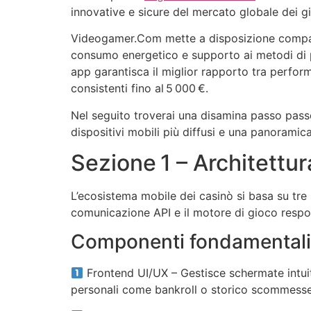
innovative e sicure del mercato globale dei gi
Videogamer.Com mette a disposizione comparaz
consumo energetico e supporto ai metodi di p
app garantisca il miglior rapporto tra perfor
consistenti fino al 5 000 €.
Nel seguito troverai una disamina passo passo 
dispositivi mobili più diffusi e una panoramica
Sezione 1 – Architettur
L’ecosistema mobile dei casinò si basa su tre st
comunicazione API e il motore di gioco respons
Componenti fondamentali
Frontend UI/UX – Gestisce schermate intuitiv
personali come bankroll o storico scommesse