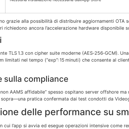
o grazie alla possibilità di distribuire aggiornamenti OTA 
ari richiedono ancora l’accelerazione hardware disponibile so
i
ante TLS 1.​3 con cipher suite moderne (AES‑256‑GCM). Una 
imitati nel tempo (“exp”: 15 minuti) che consente al client
e sulla compliance
 non AAMS affidabile” spesso ospitano server offshore ma
a sopra—una pratica confermata dai test condotti da Video
zione delle performance su sm
on cui l’app si avvia ed esegue operazioni intensive come r