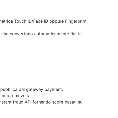
etrica Touch ID/Face ID oppure Fingerprint
 che convertono automaticamente fiat in
A pubblica del gateway payment.
tanto una volta;
nstant fraud API fornendo score basati su