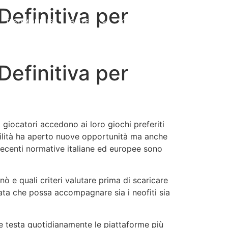
Definitiva per
TESTIMONIALS
GALLERY
CONTACT US
Definitiva per
giocatori accedono ai loro giochi preferiti
ilità ha aperto nuove opportunità ma anche
 recenti normative italiane ed europee sono
 e quali criteri valutare prima di scaricare
iata che possa accompagnare sia i neofiti sia
he testa quotidianamente le piattaforme più