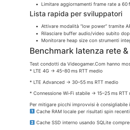
Limitare aggiornamenti frame rate a 60 
Lista rapida per sviluppatori
Attivare modalità “low power” tramite A
Rilasciare buffer audio/video subito do
Monitorare heap size con strumenti integ
Benchmark latenza rete & 
Test condotti da Videogamer.Com hanno mostra
* LTE 4G → 45–80 ms RTT medio
* LTE Advanced → 30–55 ms RTT medio
* Connessione Wi‑Fi stabile → 15–25 ms RTT
Per mitigare picchi improvvisi è consigliabile
Cache RAM locale per risultati spin recenti
Cache SSD interno usando SQLite compress