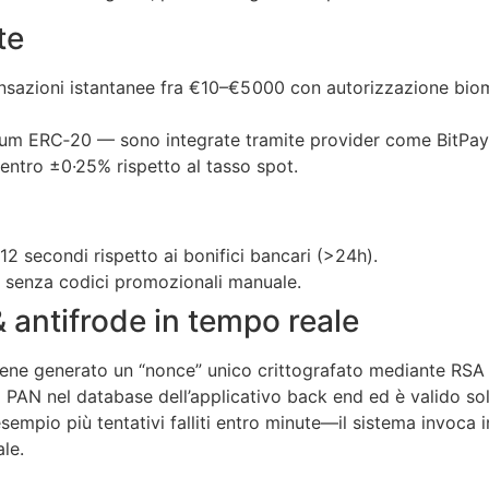
te
sazioni istantanee fra €10–€5 000 con autorizzazione biom
eum ERC‑20 — sono integrate tramite provider come BitPay
ntro ±0·25% rispetto al tasso spot.
 secondi rispetto ai bonifici bancari (>24h).
 senza codici promozionali manuale.
antifrode in tempo reale
 viene generato un “nonce” unico crittografato mediante RS
PAN nel database dell’applicativo back end ed è valido sol
empio più tentativi falliti entro
minute—il sistema invoca i
le.