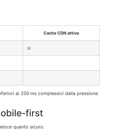
Cache CDN attiva
sì
eriori ai 200 ms complessivi dalla pressione
bile‑first
veloce quanto sicuro.