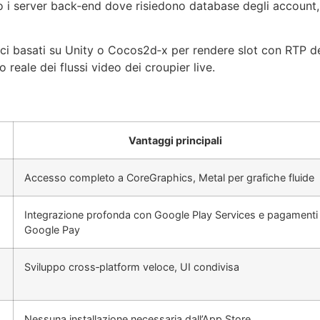
 i server back‑end dove risiedono database degli account, 
ci basati su Unity o Cocos2d‑x per rendere slot con RTP 
o reale dei flussi video dei croupier live.
Vantaggi principali
Accesso completo a CoreGraphics, Metal per grafiche fluide
Integrazione profonda con Google Play Services e pagamenti
Google Pay
Sviluppo cross‑platform veloce, UI condivisa
Nessuna installazione necessaria dall’App Store