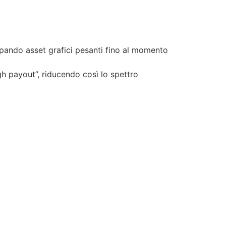
cipando asset grafici pesanti fino al momento
gh payout”, riducendo così lo spettro