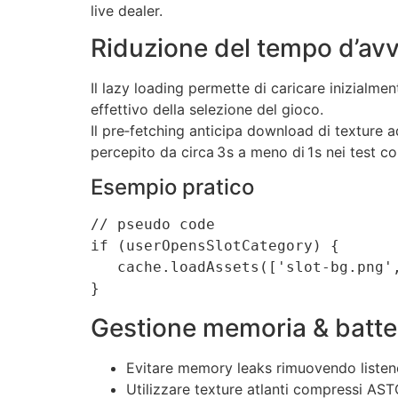
live dealer.
Riduzione del tempo d’avv
Il lazy loading permette di caricare inizialme
effettivo della selezione del gioco.
Il pre‑fetching anticipa download di texture a
percepito da circa 3 s a meno di 1 s nei test c
Esempio pratico
// pseudo code

if (userOpensSlotCategory) {

   cache.loadAssets(['slot-bg.png','reel-animation.webm']);

Gestione memoria & batte
Evitare memory leaks rimuovendo listene
Utilizzare texture atlanti compressi AST