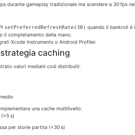
fps durante gameplay tradizionale ma scendere a 30 fps nei
PI
quando il bankroll è i
setPreferredRefreshRate(30)
po il completamento della mano.
rati Xcode Instruments o Android Profiler.
strategia caching
to valori mediani così distribuiti:
 medio
 implementare una cache multilivello:
 (<5 s)
a per storie partita (<30 s)