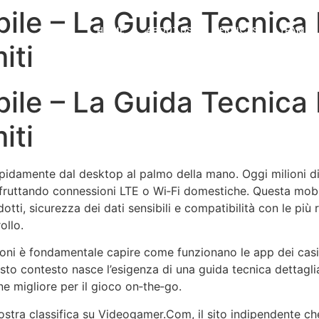
ile – La Guida Tecnica 
HOME
ABOUT US
SERVICES
TEAM
iti
ile – La Guida Tecnica 
iti
pidamente dal desktop al palmo della mano. Oggi milioni di 
sfruttando connessioni LTE o Wi‑Fi domestiche. Questa mob
otti, sicurezza dei dati sensibili e compatibilità con le più
ollo.
ioni è fondamentale capire come funzionano le app dei casinò
esto contesto nasce l’esigenza di una guida tecnica dettagl
one migliore per il gioco on‑the‑go.
nostra classifica su Videogamer.Com, il sito indipendente c