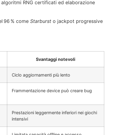
algoritmi RNG certificati ed elaborazione
del 96 % come
Starburst
o jackpot progressive
Svantaggi notevoli
Ciclo aggiornamenti più lento
Frammentazione device può creare bug
Prestazioni leggermente inferiori nei giochi
intensivi
Limitata capacità offline e accesso