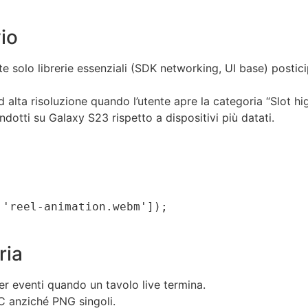
io
nte solo librerie essenziali (SDK networking, UI base) posti
d alta risoluzione quando l’utente apre la categoria “Slot hi
ondotti su Galaxy S23 rispetto a dispositivi più datati.
ria
r eventi quando un tavolo live termina.
C anziché PNG singoli.