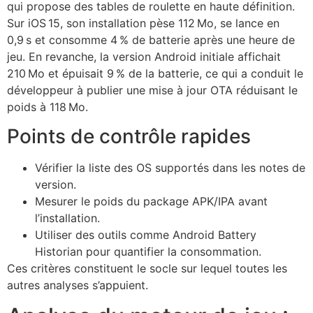
qui propose des tables de roulette en haute définition.
Sur iOS 15, son installation pèse 112 Mo, se lance en
0,9 s et consomme 4 % de batterie après une heure de
jeu. En revanche, la version Android initiale affichait
210 Mo et épuisait 9 % de la batterie, ce qui a conduit le
développeur à publier une mise à jour OTA réduisant le
poids à 118 Mo.
Points de contrôle rapides
Vérifier la liste des OS supportés dans les notes de
version.
Mesurer le poids du package APK/IPA avant
l’installation.
Utiliser des outils comme Android Battery
Historian pour quantifier la consommation.
Ces critères constituent le socle sur lequel toutes les
autres analyses s’appuient.