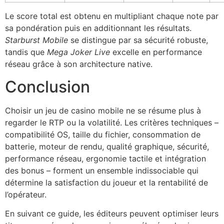
Le score total est obtenu en multipliant chaque note par
sa pondération puis en additionnant les résultats.
Starburst Mobile
se distingue par sa sécurité robuste,
tandis que
Mega Joker Live
excelle en performance
réseau grâce à son architecture native.
Conclusion
Choisir un jeu de casino mobile ne se résume plus à
regarder le RTP ou la volatilité. Les critères techniques –
compatibilité OS, taille du fichier, consommation de
batterie, moteur de rendu, qualité graphique, sécurité,
performance réseau, ergonomie tactile et intégration
des bonus – forment un ensemble indissociable qui
détermine la satisfaction du joueur et la rentabilité de
l’opérateur.
En suivant ce guide, les éditeurs peuvent optimiser leurs