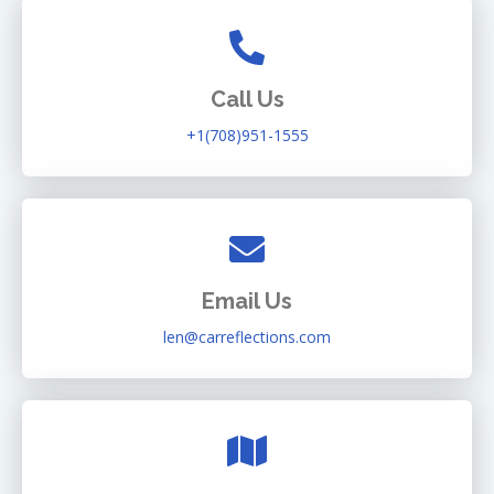
Call Us
+1(708)951-1555
Email Us
len@carreflections.com