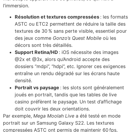
l’immersion.
Résolution et textures compressées
: les formats
ASTC ou ETC2 permettent de réduire la taille des
textures de 30 % sans perte visible, essentiel pour
des jeux comme
Gonzo’s Quest Mobile
où les
décors sont très détaillés.
Support Retina/HD
: iOS nécessite des images
@2x et @3x, alors qu’Android accepte des
dossiers “mdpi”, “hdpi”, etc. Ignorer ces exigences
entraîne un rendu dégradé sur les écrans haute
densité.
Portrait vs paysage
: les slots sont généralement
joués en portrait, tandis que les tables de live
casino préfèrent le paysage. Un test d’affichage
doit couvrir les deux orientations.
Par exemple,
Mega Moolah Live
a été testé en mode
portrait sur un Samsung Galaxy S22. Les textures
compressées ASTC ont permis de maintenir 60 fps,