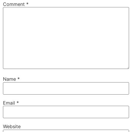
Comment
*
Name
*
Email
*
Website