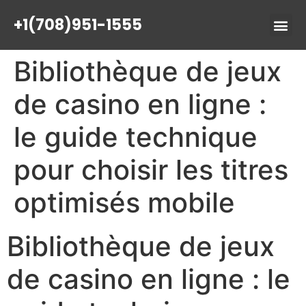
+1(708)951-1555
Bibliothèque de jeux
de casino en ligne :
le guide technique
pour choisir les titres
optimisés mobile
Bibliothèque de jeux
de casino en ligne : le