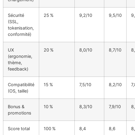
Sécurité
25 %
9,2/10
9,5/10
9
(SSL,
tokenisation,
conformité)
UX
20 %
8,0/10
8,7/10
8
(ergonomie,
thème,
feedback)
Compatibilité
15 %
7,5/10
8,2/10
7
(OS, taille)
Bonus &
10 %
8,3/10
7,9/10
8
promotions
Score total
100 %
8,4
8,6
8