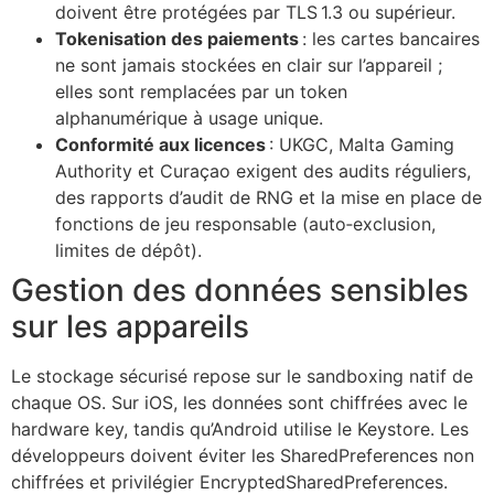
doivent être protégées par TLS 1.3 ou supérieur.
Tokenisation des paiements
: les cartes bancaires
ne sont jamais stockées en clair sur l’appareil ;
elles sont remplacées par un token
alphanumérique à usage unique.
Conformité aux licences
: UKGC, Malta Gaming
Authority et Curaçao exigent des audits réguliers,
des rapports d’audit de RNG et la mise en place de
fonctions de jeu responsable (auto‑exclusion,
limites de dépôt).
Gestion des données sensibles
sur les appareils
Le stockage sécurisé repose sur le sandboxing natif de
chaque OS. Sur iOS, les données sont chiffrées avec le
hardware key, tandis qu’Android utilise le Keystore. Les
développeurs doivent éviter les SharedPreferences non
chiffrées et privilégier EncryptedSharedPreferences.