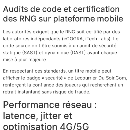
Audits de code et certification
des RNG sur plateforme mobile
Les autorités exigent que le RNG soit certifié par des
laboratoires indépendants (eCOGRA, iTech Labs). Le
code source doit être soumis à un audit de sécurité
statique (SAST) et dynamique (DAST) avant chaque
mise à jour majeure.
En respectant ces standards, un titre mobile peut
afficher le badge « sécurité » de Lecourrier Du Soir.Com,
renforçant la confiance des joueurs qui recherchent un
retrait instantané sans risque de fraude.
Performance réseau :
latence, jitter et
optimisation 4G/5G