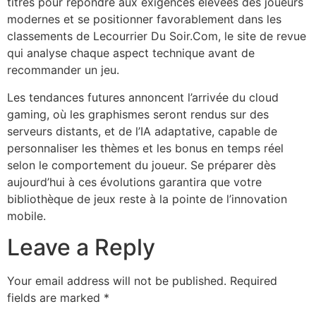
titres pour répondre aux exigences élevées des joueurs
modernes et se positionner favorablement dans les
classements de Lecourrier Du Soir.Com, le site de revue
qui analyse chaque aspect technique avant de
recommander un jeu.
Les tendances futures annoncent l’arrivée du cloud
gaming, où les graphismes seront rendus sur des
serveurs distants, et de l’IA adaptative, capable de
personnaliser les thèmes et les bonus en temps réel
selon le comportement du joueur. Se préparer dès
aujourd’hui à ces évolutions garantira que votre
bibliothèque de jeux reste à la pointe de l’innovation
mobile.
Leave a Reply
Your email address will not be published.
Required
fields are marked
*