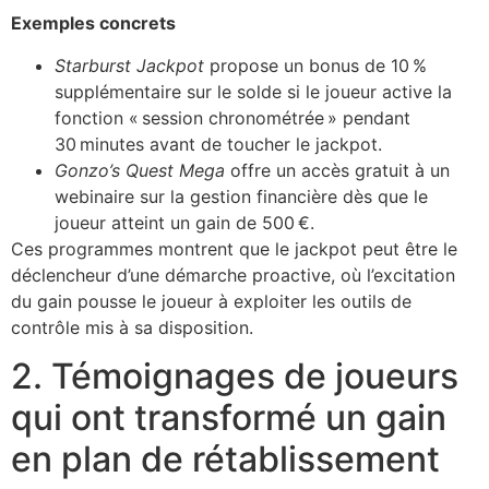
Exemples concrets
Starburst Jackpot
propose un bonus de 10 %
supplémentaire sur le solde si le joueur active la
fonction « session chronométrée » pendant
30 minutes avant de toucher le jackpot.
Gonzo’s Quest Mega
offre un accès gratuit à un
webinaire sur la gestion financière dès que le
joueur atteint un gain de 500 €.
Ces programmes montrent que le jackpot peut être le
déclencheur d’une démarche proactive, où l’excitation
du gain pousse le joueur à exploiter les outils de
contrôle mis à sa disposition.
2. Témoignages de joueurs
qui ont transformé un gain
en plan de rétablissement