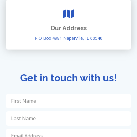
Our Address
P.O Box 4981 Naperville, IL 60540
Get in touch with us!