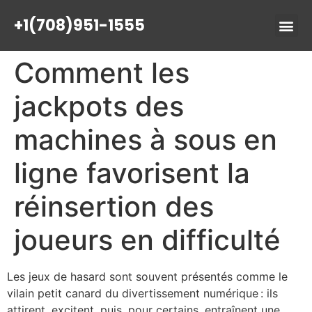
+1(708)951-1555
Comment les
jackpots des
machines à sous en
ligne favorisent la
réinsertion des
joueurs en difficulté
Les jeux de hasard sont souvent présentés comme le
vilain petit canard du divertissement numérique : ils
attirent, excitent, puis, pour certains, entraînent une