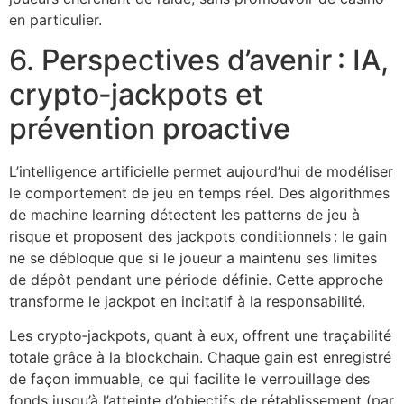
en particulier.
6. Perspectives d’avenir : IA,
crypto‑jackpots et
prévention proactive
L’intelligence artificielle permet aujourd’hui de modéliser
le comportement de jeu en temps réel. Des algorithmes
de machine learning détectent les patterns de jeu à
risque et proposent des jackpots conditionnels : le gain
ne se débloque que si le joueur a maintenu ses limites
de dépôt pendant une période définie. Cette approche
transforme le jackpot en incitatif à la responsabilité.
Les crypto‑jackpots, quant à eux, offrent une traçabilité
totale grâce à la blockchain. Chaque gain est enregistré
de façon immuable, ce qui facilite le verrouillage des
fonds jusqu’à l’atteinte d’objectifs de rétablissement (par