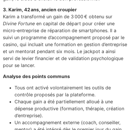
3. Karim, 42 ans, ancien croupier
Karim a transformé un gain de 3 000 € obtenu sur
Divine Fortune
en capital de départ pour créer une
micro‑entreprise de réparation de smartphones. Il a
suivi un programme d’accompagnement proposé par le
casino, qui incluait une formation en gestion d’entreprise
et un mentorat pendant six mois. Le jackpot a ainsi
servi de levier financier et de validation psychologique
pour se lancer.
Analyse des points communs
Tous ont activé volontairement les outils de
contrôle proposés par la plateforme.
Chaque gain a été partiellement alloué à une
dépense productive (formation, thérapie, création
d’entreprise).
Un accompagnement externe (coach, conseiller,
mentor) a été intégré dès le premier jour du gain.