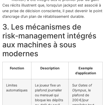
Ces récits illustrent que, lorsqu’un jackpot est associé à
une prise de décision consciente, il peut devenir le point
d’ancrage d’un plan de rétablissement durable.
3. Les mécanismes de
risk‑management intégrés
aux machines à sous
modernes
Fonction
Description
Exemple
d’application
Limites
Le joueur fixe un
Sur
Gates of
automatiques
plafond journalier
Olympus
, le
ou mensuel qui
plafond de
bloque les dépôts
200 €/jour
au-delà du seuil.
empêche tout