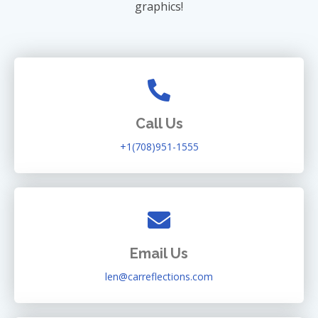
graphics!
Call Us
+1(708)951-1555
Email Us
len@carreflections.com