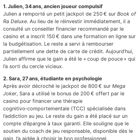
1. Julien, 34 ans, ancien joueur compulsif
Julien a remporté un petit jackpot de 250 € sur
Book of
Ra Deluxe
. Au lieu de le réinvestir immédiatement, il a
consulté un conseiller financier recommandé par le
casino et a inscrit 150 € dans une formation en ligne sur
la budgétisation. Le reste a servi à rembourser
partiellement une dette de carte de crédit. Aujourd’hui,
Julien affirme que le gain a été le « coup de pouce » qui
l’a sorti du cercle vicieux.
2. Sara, 27 ans, étudiante en psychologie
Après avoir décroché le jackpot de 800 € sur
Mega
Joker
, Sara a utilisé le bonus de 200 € offert par le
casino pour financer une thérapie
cognitivo‑comportementale (TCC) spécialisée dans
l’addiction au jeu. Le reste du gain a été placé sur un
compte d’épargne à taux garanti. Elle souligne que le
soutien du coach de jeu responsable, disponible dès le
gain, l’a aidée à choisir le bon professionnel.