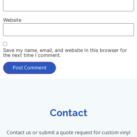
Website
Save my name, email, and website in this browser for
the next time I comment.
Contact
Contact us or submit a quote request for custom vinyl