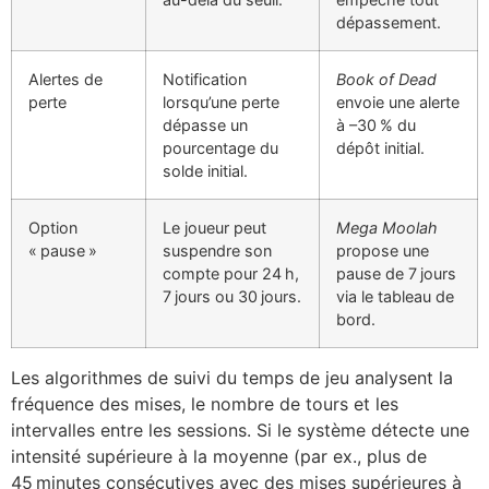
dépassement.
Alertes de
Notification
Book of Dead
perte
lorsqu’une perte
envoie une alerte
dépasse un
à –30 % du
pourcentage du
dépôt initial.
solde initial.
Option
Le joueur peut
Mega Moolah
« pause »
suspendre son
propose une
compte pour 24 h,
pause de 7 jours
7 jours ou 30 jours.
via le tableau de
bord.
Les algorithmes de suivi du temps de jeu analysent la
fréquence des mises, le nombre de tours et les
intervalles entre les sessions. Si le système détecte une
intensité supérieure à la moyenne (par ex., plus de
45 minutes consécutives avec des mises supérieures à