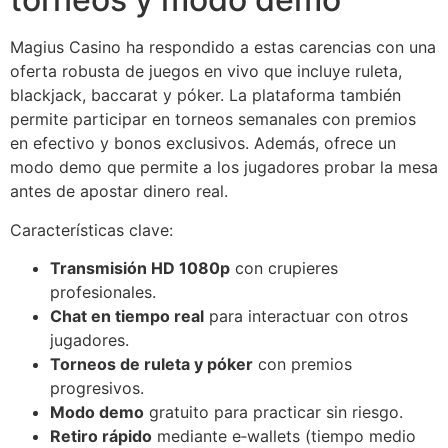
Magius Casino ha respondido a estas carencias con una
oferta robusta de juegos en vivo que incluye ruleta,
blackjack, baccarat y póker. La plataforma también
permite participar en torneos semanales con premios
en efectivo y bonos exclusivos. Además, ofrece un
modo demo que permite a los jugadores probar la mesa
antes de apostar dinero real.
Características clave:
Transmisión HD 1080p
con crupieres
profesionales.
Chat en tiempo real
para interactuar con otros
jugadores.
Torneos de ruleta y póker
con premios
progresivos.
Modo demo
gratuito para practicar sin riesgo.
Retiro rápido
mediante e‑wallets (tiempo medio