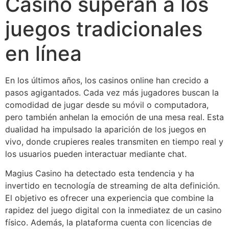
Casino superan a los
juegos tradicionales
en línea
En los últimos años, los casinos online han crecido a
pasos agigantados. Cada vez más jugadores buscan la
comodidad de jugar desde su móvil o computadora,
pero también anhelan la emoción de una mesa real. Esta
dualidad ha impulsado la aparición de los juegos en
vivo, donde crupieres reales transmiten en tiempo real y
los usuarios pueden interactuar mediante chat.
Magius Casino ha detectado esta tendencia y ha
invertido en tecnología de streaming de alta definición.
El objetivo es ofrecer una experiencia que combine la
rapidez del juego digital con la inmediatez de un casino
físico. Además, la plataforma cuenta con licencias de