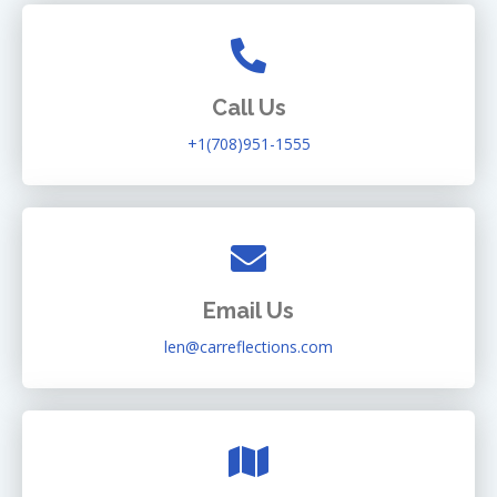
Call Us
+1(708)951-1555
Email Us
len@carreflections.com