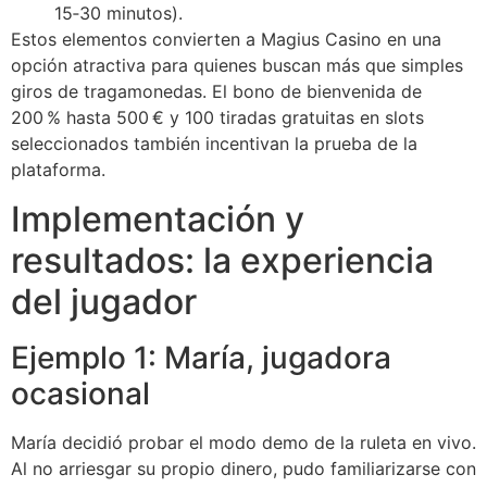
15‑30 minutos).
Estos elementos convierten a Magius Casino en una
opción atractiva para quienes buscan más que simples
giros de tragamonedas. El bono de bienvenida de
200 % hasta 500 € y 100 tiradas gratuitas en slots
seleccionados también incentivan la prueba de la
plataforma.
Implementación y
resultados: la experiencia
del jugador
Ejemplo 1: María, jugadora
ocasional
María decidió probar el modo demo de la ruleta en vivo.
Al no arriesgar su propio dinero, pudo familiarizarse con