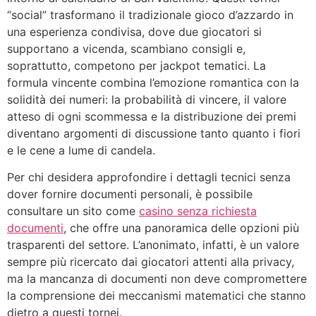
“social” trasformano il tradizionale gioco d’azzardo in
una esperienza condivisa, dove due giocatori si
supportano a vicenda, scambiano consigli e,
soprattutto, competono per jackpot tematici. La
formula vincente combina l’emozione romantica con la
solidità dei numeri: la probabilità di vincere, il valore
atteso di ogni scommessa e la distribuzione dei premi
diventano argomenti di discussione tanto quanto i fiori
e le cene a lume di candela.
Per chi desidera approfondire i dettagli tecnici senza
dover fornire documenti personali, è possibile
consultare un sito come
casino senza richiesta
documenti
, che offre una panoramica delle opzioni più
trasparenti del settore. L’anonimato, infatti, è un valore
sempre più ricercato dai giocatori attenti alla privacy,
ma la mancanza di documenti non deve compromettere
la comprensione dei meccanismi matematici che stanno
dietro a questi tornei.