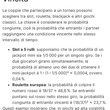
Le coppie che partecipano a un torneo possono
scegliere tra slot, roulette, blackjack e altri giochi
classici. La chiave è considerare le probabilità
congiunte, cioè la probabilità che entrambi i partner
raggiungano una condizione vincente nello stesso
intervallo di tempo.
Slot a 5 rulli
: supponiamo che la probabilità di un
jackpot mini sia 1/5 000 per un singolo giro. Se i
due giocatori girano simultaneamente, la
probabilità di almeno uno dei due di ottenere il
mini‑jackpot è 1 – (1 – 1/5 000)² ≈ 0,0004, ovvero
0,04 %.
Roulette europea
: la probabilità di colpire il
numero rosso è 18/37 ≈ 48,6 %. Se entrambi
puntano sul rosso nello stesso giro, la probabilità
congiunta di entrambi vincenti è (18/37)² ≈ 23,7 %.
Questi esempi mostrano che, in giochi ad alta volatilità