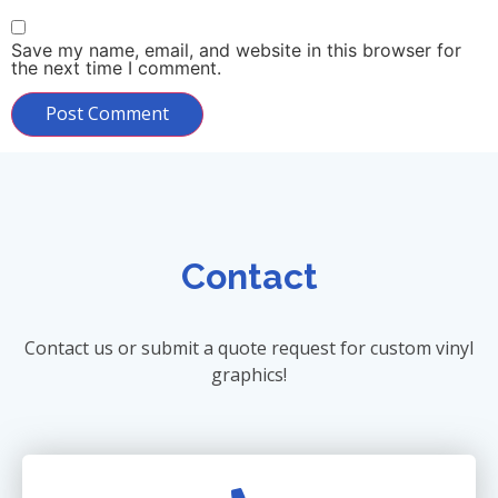
Save my name, email, and website in this browser for
the next time I comment.
Contact
Contact us or submit a quote request for custom vinyl
graphics!