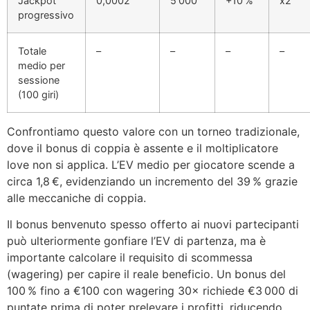
Jackpot
0,0002
5 000
+10 %
x2
progressivo
Totale
–
–
–
–
medio per
sessione
(100 giri)
Confrontiamo questo valore con un torneo tradizionale,
dove il bonus di coppia è assente e il moltiplicatore
love non si applica. L’EV medio per giocatore scende a
circa 1,8 €, evidenziando un incremento del 39 % grazie
alle meccaniche di coppia.
Il bonus benvenuto spesso offerto ai nuovi partecipanti
può ulteriormente gonfiare l’EV di partenza, ma è
importante calcolare il requisito di scommessa
(wagering) per capire il reale beneficio. Un bonus del
100 % fino a €100 con wagering 30× richiede €3 000 di
puntate prima di poter prelevare i profitti, riducendo