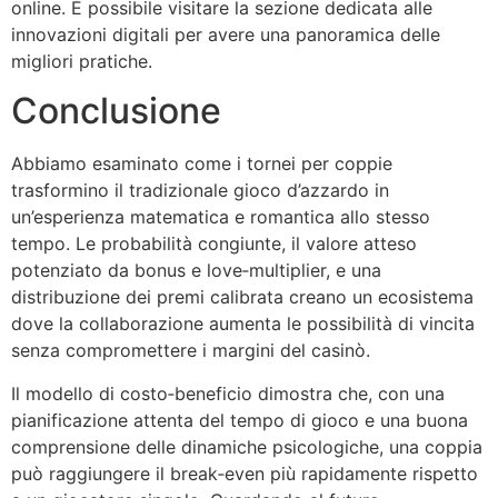
online. È possibile visitare la sezione dedicata alle
innovazioni digitali per avere una panoramica delle
migliori pratiche.
Conclusione
Abbiamo esaminato come i tornei per coppie
trasformino il tradizionale gioco d’azzardo in
un’esperienza matematica e romantica allo stesso
tempo. Le probabilità congiunte, il valore atteso
potenziato da bonus e love‑multiplier, e una
distribuzione dei premi calibrata creano un ecosistema
dove la collaborazione aumenta le possibilità di vincita
senza compromettere i margini del casinò.
Il modello di costo‑beneficio dimostra che, con una
pianificazione attenta del tempo di gioco e una buona
comprensione delle dinamiche psicologiche, una coppia
può raggiungere il break‑even più rapidamente rispetto