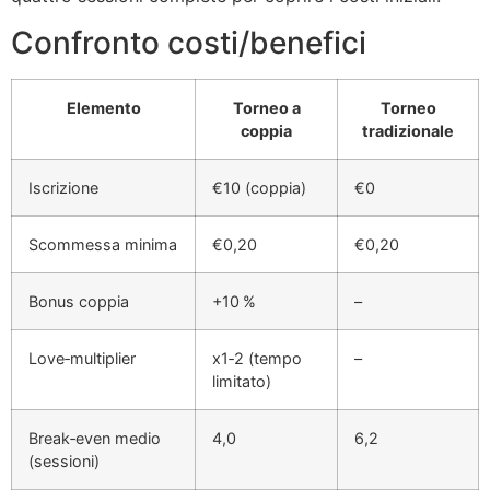
Confronto costi/benefici
Elemento
Torneo a
Torneo
coppia
tradizionale
Iscrizione
€10 (coppia)
€0
Scommessa minima
€0,20
€0,20
Bonus coppia
+10 %
–
Love‑multiplier
x1‑2 (tempo
–
limitato)
Break‑even medio
4,0
6,2
(sessioni)