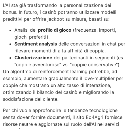
L’AI sta già trasformando la personalizzazione dei
bonus. In futuro, i casinò potranno utilizzare modelli
predittivi per offrire jackpot su misura, basati su:
Analisi del
profilo di gioco
(frequenza, importi,
giochi preferiti).
Sentiment analysis
delle conversazioni in chat per
rilevare momenti di alta affinità di coppia.
Clusterizzazione
dei partecipanti in segmenti (es.
“coppie avventurose” vs. “coppie conservative”).
Un algoritmo di reinforcement learning potrebbe, ad
esempio, aumentare gradualmente il love‑multiplier per
coppie che mostrano un alto tasso di interazione,
ottimizzando il bilancio del casinò e migliorando la
soddisfazione del cliente.
Per chi vuole approfondire le tendenze tecnologiche
senza dover fornire documenti, il sito Eo4Agri fornisce
risorse neutre e aggiornate sul ruolo dell’AI nei servizi