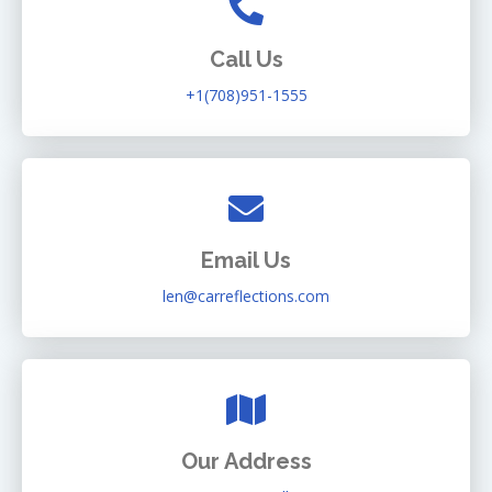
Call Us
+1(708)951-1555
Email Us
len@carreflections.com
Our Address