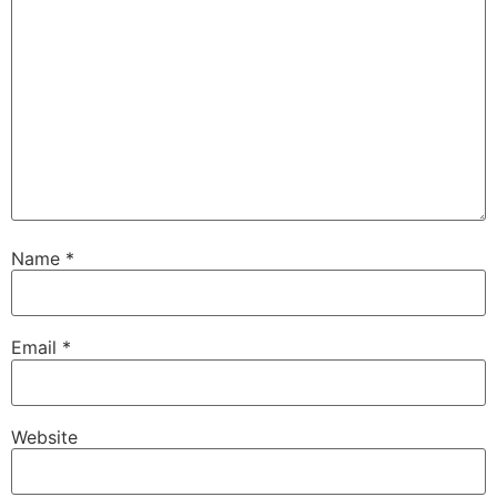
Name
*
Email
*
Website