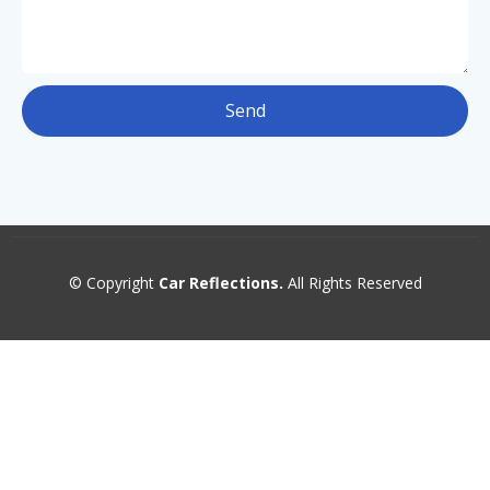
Send
© Copyright
Car Reflections.
All Rights Reserved