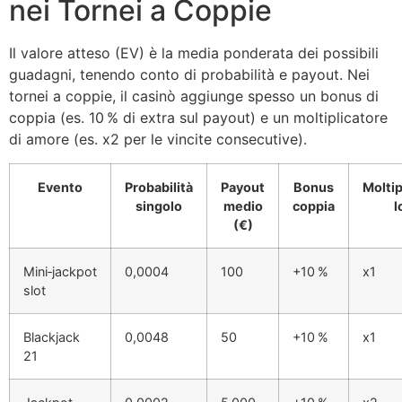
nei Tornei a Coppie
Il valore atteso (EV) è la media ponderata dei possibili
guadagni, tenendo conto di probabilità e payout. Nei
tornei a coppie, il casinò aggiunge spesso un bonus di
coppia (es. 10 % di extra sul payout) e un moltiplicatore
di amore (es. x2 per le vincite consecutive).
Evento
Probabilità
Payout
Bonus
Moltip
singolo
medio
coppia
l
(€)
Mini‑jackpot
0,0004
100
+10 %
x1
slot
Blackjack
0,0048
50
+10 %
x1
21