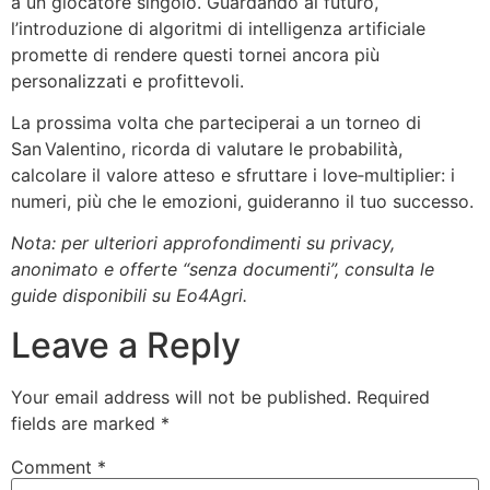
a un giocatore singolo. Guardando al futuro,
l’introduzione di algoritmi di intelligenza artificiale
promette di rendere questi tornei ancora più
personalizzati e profittevoli.
La prossima volta che parteciperai a un torneo di
San Valentino, ricorda di valutare le probabilità,
calcolare il valore atteso e sfruttare i love‑multiplier: i
numeri, più che le emozioni, guideranno il tuo successo.
Nota: per ulteriori approfondimenti su privacy,
anonimato e offerte “senza documenti”, consulta le
guide disponibili su Eo4Agri.
Leave a Reply
Your email address will not be published.
Required
fields are marked
*
Comment
*