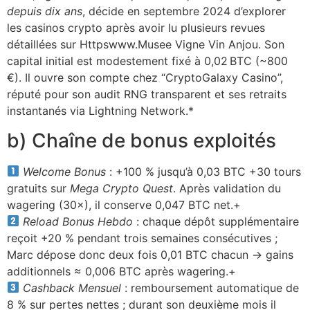
depuis dix ans
, décide en septembre 2024 d’explorer
les casinos crypto après avoir lu plusieurs revues
détaillées sur Httpswww.Musee Vigne Vin Anjou. Son
capital initial est modestement fixé à 0,02 BTC (~800
€). Il ouvre son compte chez “CryptoGalaxy Casino”,
réputé pour son audit RNG transparent et ses retraits
instantanés via Lightning Network.*
b) Chaîne de bonus exploités
Welcome Bonus
: +100 % jusqu’à 0,03 BTC +30 tours
gratuits sur
Mega Crypto Quest
. Après validation du
wagering (30×), il conserve 0,047 BTC net.+
Reload Bonus Hebdo
: chaque dépôt supplémentaire
reçoit +20 % pendant trois semaines consécutives ;
Marc dépose donc deux fois 0,01 BTC chacun → gains
additionnels ≈ 0,006 BTC après wagering.+
Cashback Mensuel
: remboursement automatique de
8 % sur pertes nettes ; durant son deuxième mois il