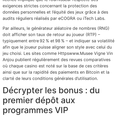
exigences strictes concernant la protection des
données personnelles et l’équité des jeux grâce à des
audits réguliers réalisés par eCOGRA ou iTech Labs.
Par ailleurs, le générateur aléatoire de nombres (RNG)
doit afficher son taux de retour au joueur (RTP) –
typiquement entre 92 % et 98 % – et indiquer sa volatilité
afin que le joueur puisse aligner son style avec celui du
jeu choisi. Les sites comme Httpswww.Musee Vigne Vin
Anjou publient régulièrement des revues comparatives
où chaque casino est noté sur la base de ces critères
ainsi que sur la rapidité des paiements en Bitcoin et la
clarté de leurs conditions générales d’utilisation.
Décrypter les bonus : du
premier dépôt aux
programmes VIP