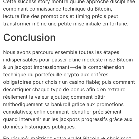
Cette success story montre qu’une approche disciplinée
combinant connaissance technique du Bitcoin,
lecture fine des promotions et timing précis peut
transformer même une petite mise initiale en fortune.
Conclusion
Nous avons parcouru ensemble toutes les étapes
indispensables pour passer d’une modeste mise Bitcoin
à un jackpot impressionnant — de la compréhension
technique du portefeuille crypto aux critères
obligatoires pour choisir un casino fiable; puis comment
décortiquer chaque type de bonus afin d’en extraire
réellement la valeur ajoutée; comment bâtir
méthodiquement sa bankroll grâce aux promotions
cumulatives; enfin comment identifier précisément
quand intervenir sur les jackpots progressifs grâce aux
données historiques publiques.​
En résumé : maîtrisez votre wallet Bitcoin → choisissez