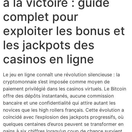
à la victoire : guide
complet pour
exploiter les bonus et
les jackpots des
casinos en ligne
Le jeu en ligne connaît une révolution silencieuse : la
cryptomonnaie s’est imposée comme moyen de
paiement privilégié dans les casinos virtuels. Le Bitcoin
offre des dépôts instantanés, aucune commission
bancaire et une confidentialité qui attire autant les
novices que les high rollers français. Cette évolution a
coïncidé avec l’explosion des jackpots progressifs, où
quelques centaines d’euros peuvent se transformer en
gains à six chiffres lorsqu’un coup de chance survient