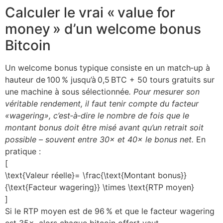
Calculer le vrai « value for
money » d’un welcome bonus
Bitcoin
Un welcome bonus typique consiste en un match‑up à
hauteur de 100 % jusqu’à 0,5 BTC + 50 tours gratuits sur
une machine à sous sélectionnée
. Pour mesurer son
véritable rendement, il faut tenir compte du facteur
«wagering», c’est‑à‑dire le nombre de fois que le
montant bonus doit être misé avant qu’un retrait soit
possible – souvent entre 30× et 40× le bonus net.
En
pratique :
[
\text{Valeur réelle}= \frac{\text{Montant bonus}}
{\text{Facteur wagering}} \times \text{RTP moyen}
]
Si le RTP moyen est de 96 % et que le facteur wagering
est 35×, alors chaque bitcoin offert vaut