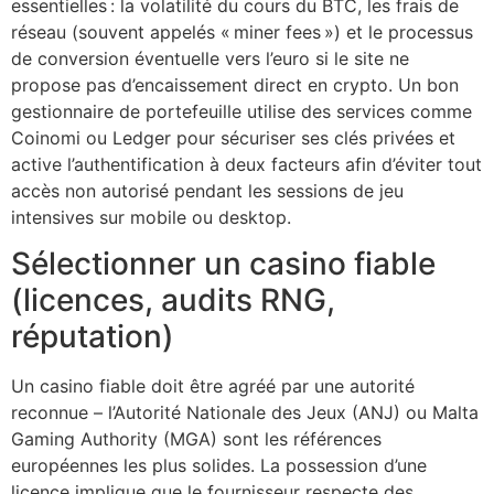
essentielles : la volatilité du cours du BTC, les frais de
réseau (souvent appelés « miner fees ») et le processus
de conversion éventuelle vers l’euro si le site ne
propose pas d’encaissement direct en crypto. Un bon
gestionnaire de portefeuille utilise des services comme
Coinomi ou Ledger pour sécuriser ses clés privées et
active l’authentification à deux facteurs afin d’éviter tout
accès non autorisé pendant les sessions de jeu
intensives sur mobile ou desktop.
Sélectionner un casino fiable
(licences, audits RNG,
réputation)
Un casino fiable doit être agréé par une autorité
reconnue – l’Autorité Nationale des Jeux (ANJ) ou Malta
Gaming Authority (MGA) sont les références
européennes les plus solides. La possession d’une
licence implique que le fournisseur respecte des