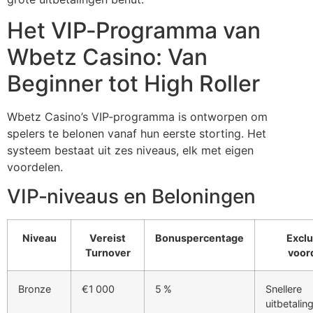
Het VIP‑Programma van
Wbetz Casino: Van
Beginner tot High Roller
Wbetz Casino’s VIP‑programma is ontworpen om
spelers te belonen vanaf hun eerste storting. Het
systeem bestaat uit zes niveaus, elk met eigen
voordelen.
VIP‑niveaus en Beloningen
Niveau
Vereist
Bonuspercentage
Exclu
Turnover
voor
Bronze
€1 000
5 %
Snellere
uitbetalin