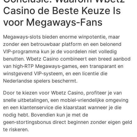
Casino de Beste Keuze Is
voor Megaways‑Fans
Megaways‑slots bieden enorme winpotentie, maar
zonder een betrouwbaar platform en een belonend
VIP‑programma kun je de voordelen niet volledig
benutten. Wbetz Casino combineert een breed aanbod
van high‑RTP Megaways‑games, een transparant en
winstgevend VIP‑systeem, en een licentie die
Nederlandse spelers beschermt.
Door te kiezen voor Wbetz Casino, profiteer je van
snelle uitbetalingen, een mobiel‑vriendelijke omgeving
en een klantenservice die klaarstaat wanneer je die
nodig hebt. Bovendien kun je met de
geen‑stortingsbonus direct beginnen zonder eigen geld
te riskeren.