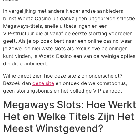
In vergelijking met andere Nederlandse aanbieders
blinkt Wbetz Casino uit dankzij een uitgebreide selectie
Megaways‑titels, snelle uitbetalingen en een
VIP‑structuur die al vanaf de eerste storting voordelen
geeft. Als je op zoek bent naar een online casino waar
je zowel de nieuwste slots als exclusieve beloningen
kunt vinden, is Wbetz Casino een van de weinige opties
die dit combineert.
Wil je direct zien hoe deze site zich onderscheidt?
Bezoek dan
deze site
en ontdek de welkomstbonus,
geen‑stortingsbonus en het volledige VIP‑aanbod.
Megaways Slots: Hoe Werkt
Het en Welke Titels Zijn Het
Meest Winstgevend?