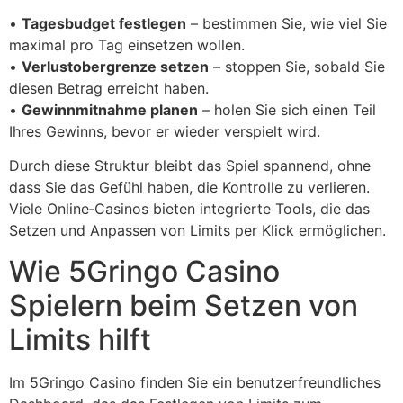
•
Tagesbudget festlegen
– bestimmen Sie, wie viel Sie
maximal pro Tag einsetzen wollen.
•
Verlustobergrenze setzen
– stoppen Sie, sobald Sie
diesen Betrag erreicht haben.
•
Gewinnmitnahme planen
– holen Sie sich einen Teil
Ihres Gewinns, bevor er wieder verspielt wird.
Durch diese Struktur bleibt das Spiel spannend, ohne
dass Sie das Gefühl haben, die Kontrolle zu verlieren.
Viele Online‑Casinos bieten integrierte Tools, die das
Setzen und Anpassen von Limits per Klick ermöglichen.
Wie 5Gringo Casino
Spielern beim Setzen von
Limits hilft
Im 5Gringo Casino finden Sie ein benutzerfreundliches