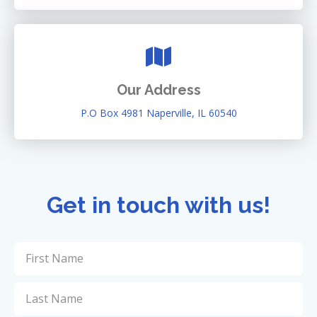
Our Address
P.O Box 4981 Naperville, IL 60540
Get in touch with us!