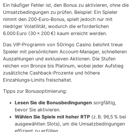
Ein häufiger Fehler ist, den Bonus zu aktivieren, ohne die
Umsatzbedingungen zu prüfen. Beispiel: Ein Spieler
nimmt den 200‑Euro‑Bonus, spielt jedoch nur mit
niedriger Volatilität, wodurch die erforderlichen
6.000 Euro (30 × 200 €) kaum erreicht werden.
Das VIP‑Programm von 5Gringo Casino belohnt treue
Spieler mit persönlichem Account‑Manager, schnelleren
Auszahlungen und exklusiven Aktionen. Die Stufen
reichen von Bronze bis Platinum, wobei jeder Aufstieg
zusätzliche Cashback‑Prozente und höhere
Einzahlungs‑Limits freischaltet.
Tipps zur Bonusoptimierung:
Lesen Sie die Bonusbedingungen
sorgfältig,
bevor Sie aktivieren.
Wählen Sie Spiele mit hoher RTP
(z. B. 96,5 % bei
ausgewählten Slots), um die Umsatzbedingungen
effizient zu erfüllen.