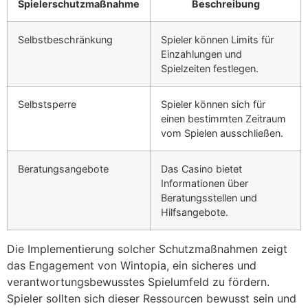
Spielerschutzmaßnahme
Beschreibung
Selbstbeschränkung
Spieler können Limits für
Einzahlungen und
Spielzeiten festlegen.
Selbstsperre
Spieler können sich für
einen bestimmten Zeitraum
vom Spielen ausschließen.
Beratungsangebote
Das Casino bietet
Informationen über
Beratungsstellen und
Hilfsangebote.
Die Implementierung solcher Schutzmaßnahmen zeigt
das Engagement von Wintopia, ein sicheres und
verantwortungsbewusstes Spielumfeld zu fördern.
Spieler sollten sich dieser Ressourcen bewusst sein und