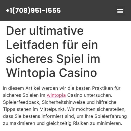
+1(708)951-1555
Der ultimative
Leitfaden für ein
sicheres Spiel im
Wintopia Casino
In diesem Artikel werden wir die besten Praktiken für
sicheres Spielen im
wintopia
Casino untersuchen.
Spielerfeedback, Sicherheitshinweise und hilfreiche
Tipps stehen im Mittelpunkt. Wir möchten sicherstellen,
dass Sie bestens informiert sind, um Ihre Spielerfahrung
zu maximieren und gleichzeitig Risiken zu minimieren.