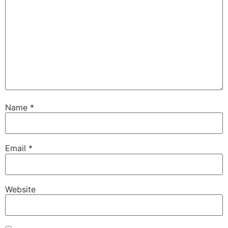
Name
*
Email
*
Website