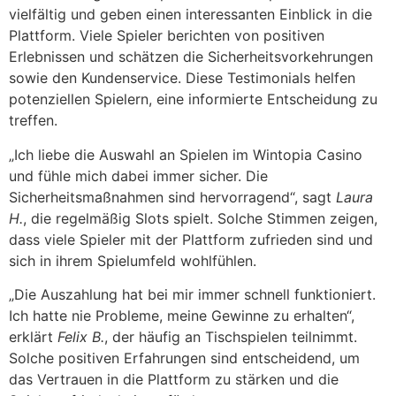
vielfältig und geben einen interessanten Einblick in die
Plattform. Viele Spieler berichten von positiven
Erlebnissen und schätzen die Sicherheitsvorkehrungen
sowie den Kundenservice. Diese Testimonials helfen
potenziellen Spielern, eine informierte Entscheidung zu
treffen.
„Ich liebe die Auswahl an Spielen im Wintopia Casino
und fühle mich dabei immer sicher. Die
Sicherheitsmaßnahmen sind hervorragend“, sagt
Laura
H.
, die regelmäßig Slots spielt. Solche Stimmen zeigen,
dass viele Spieler mit der Plattform zufrieden sind und
sich in ihrem Spielumfeld wohlfühlen.
„Die Auszahlung hat bei mir immer schnell funktioniert.
Ich hatte nie Probleme, meine Gewinne zu erhalten“,
erklärt
Felix B.
, der häufig an Tischspielen teilnimmt.
Solche positiven Erfahrungen sind entscheidend, um
das Vertrauen in die Plattform zu stärken und die