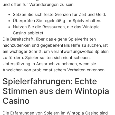
und offen für Veränderungen zu sein.
Setzen Sie sich feste Grenzen für Zeit und Geld.
Überprüfen Sie regelmäßig Ihr Spielverhalten.
Nutzen Sie die Ressourcen, die das Wintopia
Casino anbietet.
Die Bereitschaft, über das eigene Spielverhalten
nachzudenken und gegebenenfalls Hilfe zu suchen, ist
ein wichtiger Schritt, um verantwortungsvolles Spielen
zu fördern. Spieler sollten sich nicht scheuen,
Unterstützung in Anspruch zu nehmen, wenn sie
Anzeichen von problematischem Verhalten erkennen.
Spielerfahrungen: Echte
Stimmen aus dem Wintopia
Casino
Die Erfahrungen von Spielern im Wintopia Casino sind