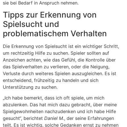
sie bei Bedarf in Anspruch nehmen.
Tipps zur Erkennung von
Spielsucht und
problematischem Verhalten
Die Erkennung von Spielsucht ist ein wichtiger Schritt,
um rechtzeitig Hilfe zu suchen. Spieler sollten auf
Anzeichen achten, wie das Gefühl, die Kontrolle über
das Spielverhalten zu verlieren, oder die Neigung,
Verluste durch weiteres Spielen auszugleichen. Es ist
entscheidend, frühzeitig zu handeln und sich
Unterstützung zu suchen.
„Ich habe bemerkt, dass ich oft spiele, um mich
abzulenken. Das hat mich dazu gebracht, über meine
Spielgewohnheiten nachzudenken und ich habe Hilfe
gesucht“, berichtet
Daniel M.
, der seine Erfahrungen
teilt. Es ist wichtig, solche Gedanken ernst zu nehmen