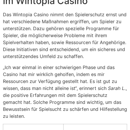
im Wintopia Casino
Das Wintopia Casino nimmt den Spielerschutz ernst und
hat verschiedene Maßnahmen ergriffen, um Spieler zu
unterstützen. Dazu gehören spezielle Programme für
Spieler, die möglicherweise Probleme mit ihrem
Spielverhalten haben, sowie Ressourcen für Angehörige.
Diese Initiativen sind entscheidend, um ein sicheres und
unterstützendes Umfeld zu schaffen.
„Ich war einmal in einer schwierigen Phase und das
Casino hat mir wirklich geholfen, indem es mir
Ressourcen zur Verfügung gestellt hat. Es ist gut zu
wissen, dass man nicht alleine ist“, erinnert sich
Sarah L.
,
die positive Erfahrungen mit dem Spielerschutz
gemacht hat. Solche Programme sind wichtig, um das
Bewusstsein für Spielsucht zu schärfen und Hilfestellung
zu leisten.