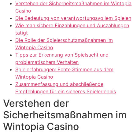
Verstehen der Sicherheitsmaßnahmen im Wintopia
Casino
Die Bedeutung von verantwortungsvollem Spielen
Wie man sichere Einzahlungen und Auszahlungen
tätigt
Die Rolle der Spielerschutzmaßnahmen im
Wintopia Casino
Tipps zur Erkennung von Spielsucht und
problematischem Verhalten
Spielerfahrungen: Echte Stimmen aus dem
Wintopia Casino
Zusammenfassung und abschließende
Empfehlungen für ein sicheres Spielerlebnis
Verstehen der
Sicherheitsmaßnahmen im
Wintopia Casino