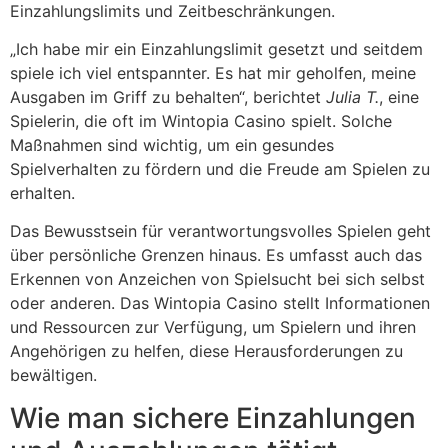
Einzahlungslimits und Zeitbeschränkungen.
„Ich habe mir ein Einzahlungslimit gesetzt und seitdem
spiele ich viel entspannter. Es hat mir geholfen, meine
Ausgaben im Griff zu behalten“, berichtet
Julia T.
, eine
Spielerin, die oft im Wintopia Casino spielt. Solche
Maßnahmen sind wichtig, um ein gesundes
Spielverhalten zu fördern und die Freude am Spielen zu
erhalten.
Das Bewusstsein für verantwortungsvolles Spielen geht
über persönliche Grenzen hinaus. Es umfasst auch das
Erkennen von Anzeichen von Spielsucht bei sich selbst
oder anderen. Das Wintopia Casino stellt Informationen
und Ressourcen zur Verfügung, um Spielern und ihren
Angehörigen zu helfen, diese Herausforderungen zu
bewältigen.
Wie man sichere Einzahlungen