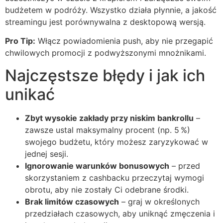
budżetem w podróży. Wszystko działa płynnie, a jakość
streamingu jest porównywalna z desktopową wersją.
Pro Tip:
Włącz powiadomienia push, aby nie przegapić
chwilowych promocji z podwyższonymi mnożnikami.
Najczęstsze błędy i jak ich
unikać
Zbyt wysokie zakłady przy niskim bankrollu
–
zawsze ustal maksymalny procent (np. 5 %)
swojego budżetu, który możesz zaryzykować w
jednej sesji.
Ignorowanie warunków bonusowych
– przed
skorzystaniem z cashbacku przeczytaj wymogi
obrotu, aby nie zostały Ci odebrane środki.
Brak limitów czasowych
– graj w określonych
przedziałach czasowych, aby uniknąć zmęczenia i