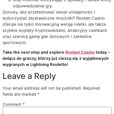
odpowiedzialnej gry.
Gotowy, aby przetestować swoje umiejętności i
wykorzystać błyskawiczne mnożniki? Roobet Casino
oferuje nie tylko innowacyjną wersję ruletki, ale także
szybkie wypłaty kryptowalutami, atrakcyjny cashback
oraz szeroką gamę gier slotowych i zakładów
sportowych.
Take the next step and explore
Roobet Casino
today –
dołącz do graczy, którzy już cieszą się z wyjątkowych
wygranych w Lightning Roulette!
Leave a Reply
Your email address will not be published.
Required
fields are marked
*
Comment
*