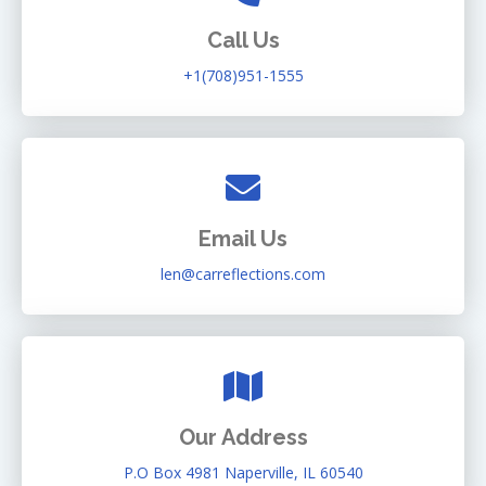
Call Us
+1(708)951-1555
Email Us
len@carreflections.com
Our Address
P.O Box 4981 Naperville, IL 60540