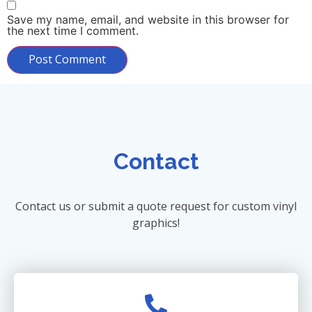
Save my name, email, and website in this browser for
the next time I comment.
Contact
Contact us or submit a quote request for custom vinyl
graphics!