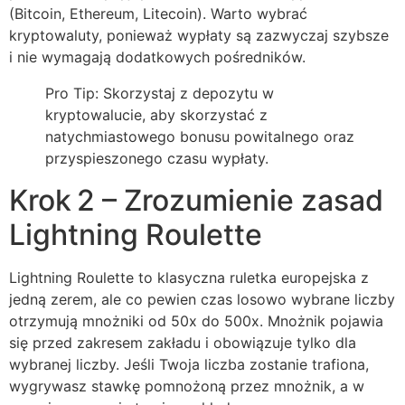
(Bitcoin, Ethereum, Litecoin). Warto wybrać
kryptowaluty, ponieważ wypłaty są zazwyczaj szybsze
i nie wymagają dodatkowych pośredników.
Pro Tip: Skorzystaj z depozytu w
kryptowalucie, aby skorzystać z
natychmiastowego bonusu powitalnego oraz
przyspieszonego czasu wypłaty.
Krok 2 – Zrozumienie zasad
Lightning Roulette
Lightning Roulette to klasyczna ruletka europejska z
jedną zerem, ale co pewien czas losowo wybrane liczby
otrzymują mnożniki od 50x do 500x. Mnożnik pojawia
się przed zakresem zakładu i obowiązuje tylko dla
wybranej liczby. Jeśli Twoja liczba zostanie trafiona,
wygrywasz stawkę pomnożoną przez mnożnik, a w