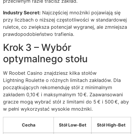
przeciwnym razie tracisz zakład.
Industry Secret:
Najczęściej mnożniki pojawiają się
przy liczbach o niższej częstotliwości w standardowej
ruletce, co zwiększa potencjał wygranej, ale zmniejsza
prawdopodobieństwo trafienia.
Krok 3 – Wybór
optymalnego stołu
W Roobet Casino znajdziesz kilka stołów
Lightning Roulette o różnych limitach zakładów. Dla
początkujących rekomenduję stół z minimalnym
zakładem 0,10 € i maksymalnym 10 €. Zaawansowani
gracze mogą wybrać stół z limitami do 5 € i 500 €, aby
w pełni wykorzystać wysokie mnożniki.
Cecha
Stół Low‑Bet
Stół High‑Bet