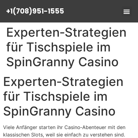
+1(708)951-1555
Experten‑Strategien
für Tischspiele im
SpinGranny Casino
Experten‑Strategien
für Tischspiele im
SpinGranny Casino
Viele Anfänger starten ihr Casino‑Abenteuer mit den
klassischen Slots, weil sie einfach zu verstehen sind.