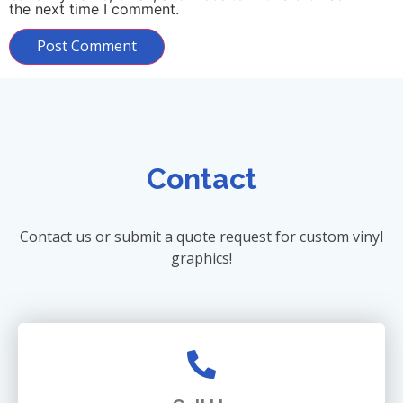
the next time I comment.
Contact
Contact us or submit a quote request for custom vinyl
graphics!