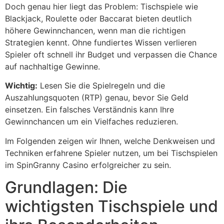
Doch genau hier liegt das Problem: Tischspiele wie
Blackjack, Roulette oder Baccarat bieten deutlich
höhere Gewinnchancen, wenn man die richtigen
Strategien kennt. Ohne fundiertes Wissen verlieren
Spieler oft schnell ihr Budget und verpassen die Chance
auf nachhaltige Gewinne.
Wichtig:
Lesen Sie die Spielregeln und die
Auszahlungsquoten (RTP) genau, bevor Sie Geld
einsetzen. Ein falsches Verständnis kann Ihre
Gewinnchancen um ein Vielfaches reduzieren.
Im Folgenden zeigen wir Ihnen, welche Denkweisen und
Techniken erfahrene Spieler nutzen, um bei Tischspielen
im SpinGranny Casino erfolgreicher zu sein.
Grundlagen: Die
wichtigsten Tischspiele und