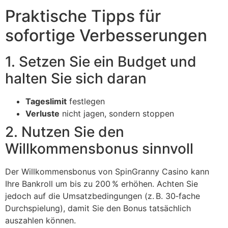
Praktische Tipps für
sofortige Verbesserungen
1. Setzen Sie ein Budget und
halten Sie sich daran
Tageslimit
festlegen
Verluste
nicht jagen, sondern stoppen
2. Nutzen Sie den
Willkommensbonus sinnvoll
Der Willkommensbonus von SpinGranny Casino kann
Ihre Bankroll um bis zu 200 % erhöhen. Achten Sie
jedoch auf die Umsatzbedingungen (z. B. 30‑fache
Durchspielung), damit Sie den Bonus tatsächlich
auszahlen können.