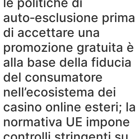
le politiche di
auto‑esclusione prima
di accettare una
promozione gratuita è
alla base della fiducia
del consumatore
nell’ecosistema dei
casino online esteri; la
normativa UE impone
controlli stringenti su