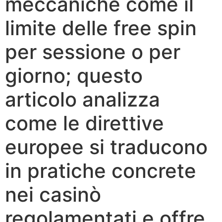
meccaniche come il
limite delle free spin
per sessione o per
giorno; questo
articolo analizza
come le direttive
europee si traducono
in pratiche concrete
nei casinò
regolamentati e offre