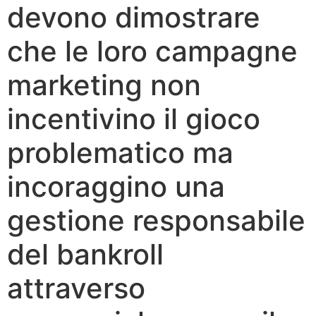
devono dimostrare
che le loro campagne
marketing non
incentivino il gioco
problematico ma
incoraggino una
gestione responsabile
del bankroll
attraverso