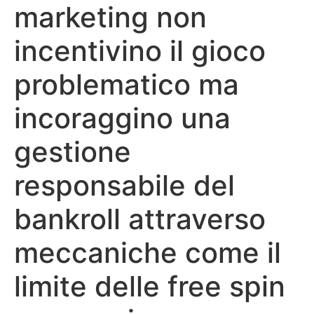
marketing non
incentivino il gioco
problematico ma
incoraggino una
gestione
responsabile del
bankroll attraverso
meccaniche come il
limite delle free spin