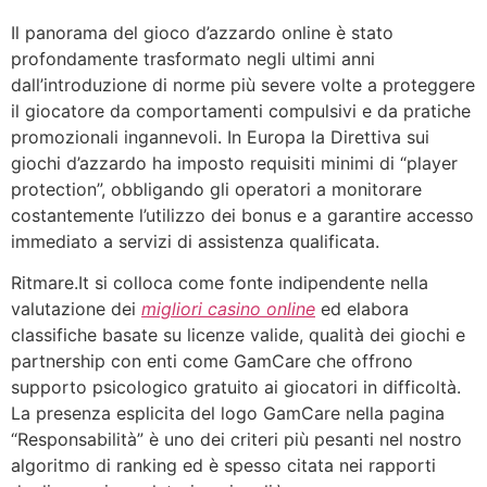
Il panorama del gioco d’azzardo online è stato
profondamente trasformato negli ultimi anni
dall’introduzione di norme più severe volte a proteggere
il giocatore da comportamenti compulsivi e da pratiche
promozionali ingannevoli. In Europa la Direttiva sui
giochi d’azzardo ha imposto requisiti minimi di “player
protection”, obbligando gli operatori a monitorare
costantemente l’utilizzo dei bonus e a garantire accesso
immediato a servizi di assistenza qualificata.
Ritmare.It si colloca come fonte indipendente nella
valutazione dei
migliori casino online
ed elabora
classifiche basate su licenze valide, qualità dei giochi e
partnership con enti come GamCare che offrono
supporto psicologico gratuito ai giocatori in difficoltà.
La presenza esplicita del logo GamCare nella pagina
“Responsabilità” è uno dei criteri più pesanti nel nostro
algoritmo di ranking ed è spesso citata nei rapporti