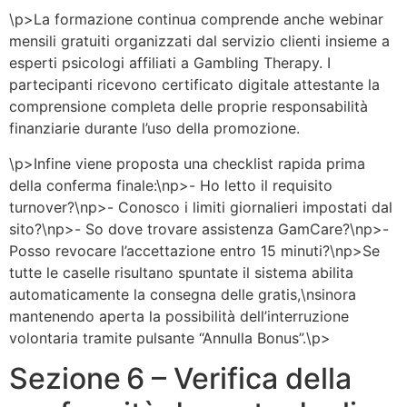
\p>La formazione continua comprende anche webinar
mensili gratuiti organizzati dal servizio clienti insieme a
esperti psicologi affiliati a Gambling Therapy. I
partecipanti ricevono certificato digitale attestante la
comprensione completa delle proprie responsabilità
finanziarie durante l’uso della promozione.
\p>Infine viene proposta una checklist rapida prima
della conferma finale:\np>- Ho letto il requisito
turnover?\np>- Conosco i limiti giornalieri impostati dal
sito?\np>- So dove trovare assistenza GamCare?\np>-
Posso revocare l’accettazione entro 15 minuti?\np>Se
tutte le caselle risultano spuntate il sistema abilita
automaticamente la consegna delle gratis,\nsinora
mantenendo aperta la possibilità dell’interruzione
volontaria tramite pulsante “Annulla Bonus”.\p>
Sezione 6 – Verifica della