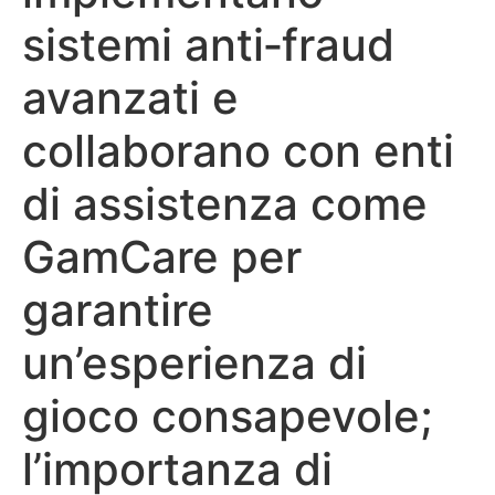
sistemi anti‑fraud
avanzati e
collaborano con enti
di assistenza come
GamCare per
garantire
un’esperienza di
gioco consapevole;
l’importanza di