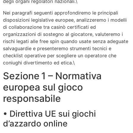
degli organi regolatori nazionali.\
Nei paragrafi seguenti approfondiremo le principali
disposizioni legislative europee, analizzeremo i modelli
di collaborazione tra casinò certificati ed
organizzazioni di sostegno al giocatore, valuteremo i
rischi legati alle free spin quando usate senza adeguate
salvaguardie e presenteremo strumenti tecnici e
checklist operative per scegliere un operatore che
coniughi divertimento ed etica.\
Sezione 1 – Normativa
europea sul gioco
responsabile
• Direttiva UE sui giochi
d’azzardo online