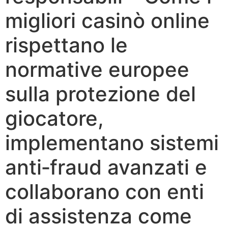
migliori casinò online
rispettano le
normative europee
sulla protezione del
giocatore,
implementano sistemi
anti‑fraud avanzati e
collaborano con enti
di assistenza come