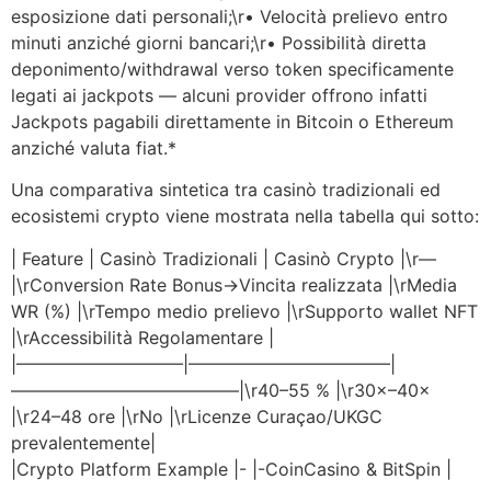
esposizione dati personali;\r• Velocità prelievo entro
minuti anziché giorni bancari;\r• Possibilità diretta
deponimento/withdrawal verso token specificamente
legati ai jackpots — alcuni provider offrono infatti
Jackpots pagabili direttamente in Bitcoin o Ethereum
anziché valuta fiat.*
Una comparativa sintetica tra casinò tradizionali ed
ecosistemi crypto viene mostrata nella tabella qui sotto:
| Feature | Casinò Tradizionali | Casinò Crypto |\r—
|\rConversion Rate Bonus→Vincita realizzata |\rMedia
WR (%) |\rTempo medio prelievo |\rSupporto wallet NFT
|\rAccessibilità Regolamentare |
|—————————–|———————————–|
—————————————|\r40–55 % |\r30×–40×
|\r24–48 ore |\rNo |\rLicenze Curaçao/UKGC
prevalentemente|
|Crypto Platform Example |- |-CoinCasino & BitSpin |