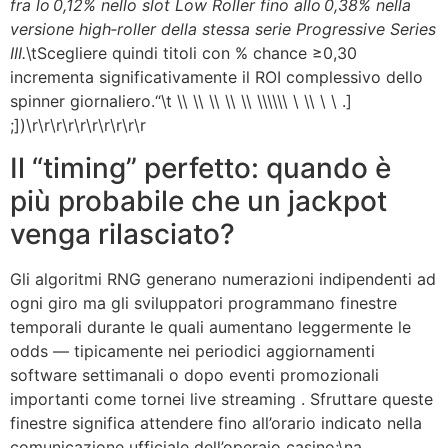
fra lo 0,12% nello slot Low Roller fino allo 0,38% nella
versione high‑roller della stessa serie Progressive Series
III.
\tScegliere quindi titoli con % chance ≥0,30
incrementa significativamente il ROI complessivo dello
spinner giornaliero.“\t \\ \\ \\ \\ \\ \\\\\\ \​ \\ \ \ .]
;])\r\r\r\r\r\r\r\r\r\r
Il “timing” perfetto: quando è
più probabile che un jackpot
venga rilasciato?
Gli algoritmi RNG generano numerazioni indipendenti ad
ogni giro ma gli sviluppatori programmano finestre
temporali durante le quali aumentano leggermente le
odds — tipicamente nei periodici aggiornamenti
software settimanali o dopo eventi promozionali
importanti come tornei live streaming . Sfruttare queste
finestre significa attendere fino all’orario indicato nella
comunicazione ufficiale dell’operaio casino;\na