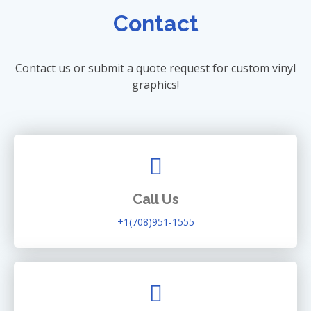
Contact
Contact us or submit a quote request for custom vinyl
graphics!
Call Us
+1(708)951-1555