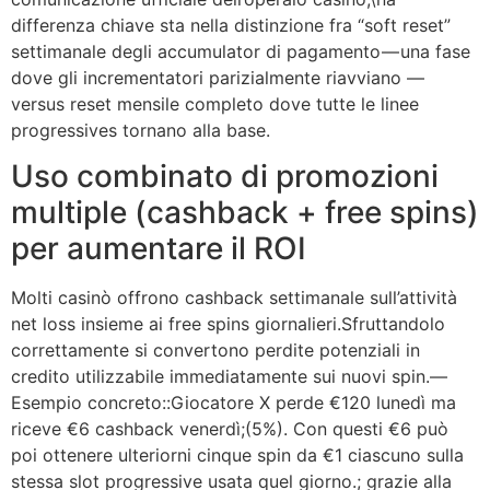
differenza chiave sta nella distinzione fra “soft reset”
settimanale degli accumulator​​​ ​di pagamento — una fase
dove gli incrementatori pari­zial­mente riavviano —
versus reset mensile completo dove tutte le linee
progressives tornano alla base.
Uso combinato di promozioni
multiple (cashback + free spins)
per aumentare il ROI
Molti casinò offrono cashback settimanale sull’attività
net loss insieme ai free spins giornalieri.Sfruttandolo
correttamente si convertono perdite potenziali in
credito utilizzabile immediatamente sui nuovi spin.—
Esempio concreto::Giocatore X perde €120 lunedì ma
riceve €6 cashback venerdì;(5%). Con questi €6 può
poi ottenere ulteriorni cinque spin da €1 ciascuno sulla
stessa slot progressive usata quel giorno.; grazie alla