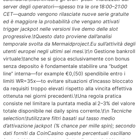
server degli operatori—spesso tra le ore 18:00–21:00
CET—quando vengono rilasciate nuove serie gratuite
ed è maggiore la probabilità che vengano attivati
trigger jackpot nelle versioni live demo delle slot
progressive.\tQuesto dato proviene dall’analisi
temporale svolta da Mermaidproject.Eu sull’attività degli
utenti europei negli ultimi sei mesi.\t\n
Gestione bankroll
virtuale:\tanche se si gioca esclusivamente con bonus
senza deposito è fondamentale stabilire una “budget
line” interna—for example €0,(50) spendibile entro i
limiti WR=35x—to evitare situazioni d’incasso bloccato
da requisiti troppo elevati rispetto alla vincita effettiva
ottenuta nei giorni precedenti.\tUna regola pratica
consiste nel limitare la puntata media al 2–3% del valore
totale disponibile nei daily spins corrente.\t\n
Tecniche
selection:\tutilizzare filtri basati sul tasso medio
d’attivazione jackpot (% chance per mille spin); secondo
dati forniti da CoinCasino queste percentuali oscillano