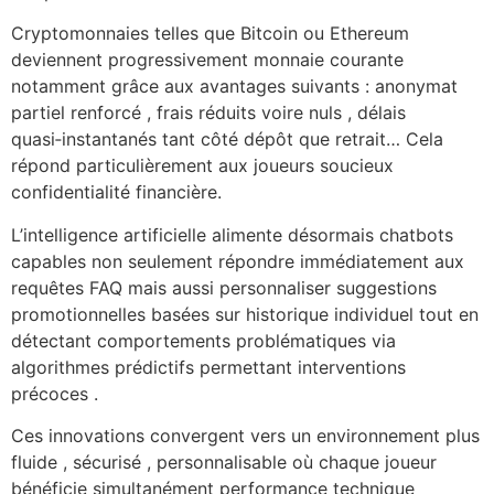
Cryptomonnaies telles que Bitcoin ou Ethereum
deviennent progressivement monnaie courante
notamment grâce aux avantages suivants : anonymat
partiel renforcé , frais réduits voire nuls , délais
quasi‑instantanés tant côté dépôt que retrait… Cela
répond particulièrement aux joueurs soucieux
confidentialité financière.
L’intelligence artificielle alimente désormais chatbots
capables non seulement répondre immédiatement aux
requêtes FAQ mais aussi personnaliser suggestions
promotionnelles basées sur historique individuel tout en
détectant comportements problématiques via
algorithmes prédictifs permettant interventions
précoces .
Ces innovations convergent vers un environnement plus
fluide , sécurisé , personnalisable où chaque joueur
bénéficie simultanément performance technique