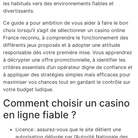
les habitués vers des environnements fiables et
divertissants.
Ce guide a pour ambition de vous aider à faire le bon
choix lorsqu’il s’agit de sélectionner un casino online
France reconnu, à comprendre le fonctionnement des
différents jeux proposés et à adopter une attitude
responsable dès votre première mise. Vous apprendrez
à décrypter une offre promotionnelle, à identifier les
critères essentiels d’un opérateur digne de confiance et
à appliquer des stratégies simples mais efficaces pour
maximiser vos chances tout en gardant le contrôle sur
votre budget ludique.
Comment choisir un casino
en ligne fiable ?
Licence : assurez‑vous que le site détient une
autorisation délivrée par l’Autorité Nationale des