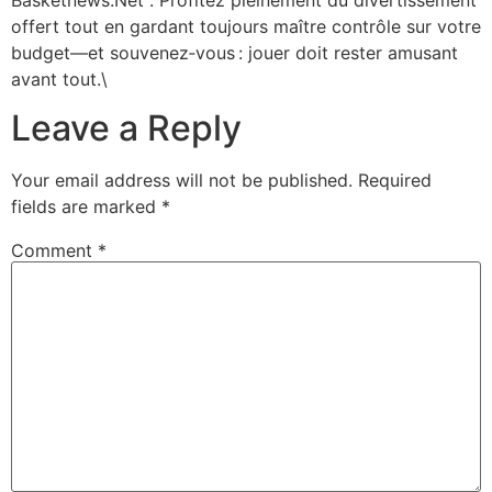
offert tout en gardant toujours maître contrôle sur votre
budget—et souvenez‑vous : jouer doit rester amusant
avant tout.\
Leave a Reply
Your email address will not be published.
Required
fields are marked
*
Comment
*