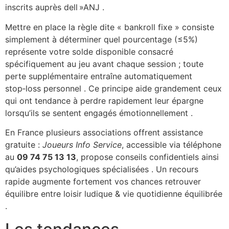
inscrits auprès dell »ANJ .
Mettre en place la règle dite « bankroll fixe » consiste
simplement à déterminer quel pourcentage (≤5%)
représente votre solde disponible consacré
spécifiquement au jeu avant chaque session ; toute
perte supplémentaire entraîne automatiquement
stop‑loss personnel . Ce principe aide grandement ceux
qui ont tendance à perdre rapidement leur épargne
lorsqu’ils se sentent engagés émotionnellement .
En France plusieurs associations offrent assistance
gratuite :
Joueurs Info Service
, accessible via téléphone
au
09 74 75 13 13
, propose conseils confidentiels ainsi
qu’aides psychologiques spécialisées . Un recours
rapide augmente fortement vos chances retrouver
équilibre entre loisir ludique & vie quotidienne équilibrée
.