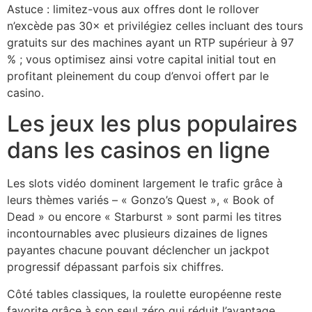
Astuce : limitez-vous aux offres dont le rollover
n’excède pas 30× et privilégiez celles incluant des tours
gratuits sur des machines ayant un RTP supérieur à 97
% ; vous optimisez ainsi votre capital initial tout en
profitant pleinement du coup d’envoi offert par le
casino.
Les jeux les plus populaires
dans les casinos en ligne
Les slots vidéo dominent largement le trafic grâce à
leurs thèmes variés – « Gonzo’s Quest », « Book of
Dead » ou encore « Starburst » sont parmi les titres
incontournables avec plusieurs dizaines de lignes
payantes chacune pouvant déclencher un jackpot
progressif dépassant parfois six chiffres.
Côté tables classiques, la roulette européenne reste
favorite grâce à son seul zéro qui réduit l’avantage