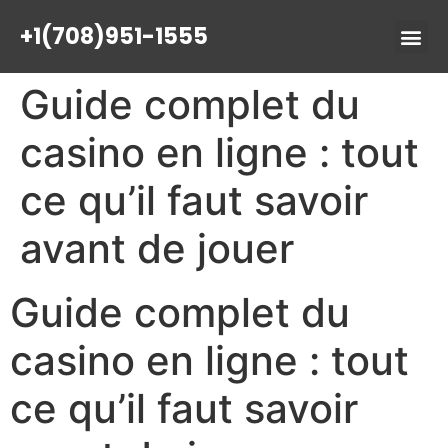
+1(708)951-1555
Guide complet du
casino en ligne : tout
ce qu’il faut savoir
avant de jouer
Guide complet du
casino en ligne : tout
ce qu’il faut savoir