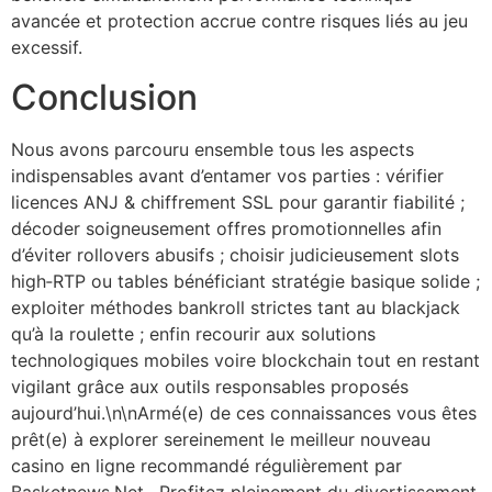
avancée et protection accrue contre risques liés au jeu
excessif.
Conclusion
Nous avons parcouru ensemble tous les aspects
indispensables avant d’entamer vos parties : vérifier
licences ANJ & chiffrement SSL pour garantir fiabilité ;
décoder soigneusement offres promotionnelles afin
d’éviter rollovers abusifs ; choisir judicieusement slots
high‑RTP ou tables bénéficiant stratégie basique solide ;
exploiter méthodes bankroll strictes tant au blackjack
qu’à la roulette ; enfin recourir aux solutions
technologiques mobiles voire blockchain tout en restant
vigilant grâce aux outils responsables proposés
aujourd’hui.\n\nArmé(e) de ces connaissances vous êtes
prêt(e) à explorer sereinement le meilleur nouveau
casino en ligne recommandé régulièrement par
Basketnews.Net . Profitez pleinement du divertissement