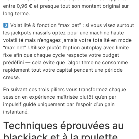
entre 0,96 € et presque tout son montant original sur
long terme.
Volatilité & fonction “max bet” : si vous visez surtout
les jackpots massifs optez pour une machine haute
volatilité mais n’engagez jamais votre totalité en mode
“max bet”. Utilisez plutôt l’option autoplay avec limite
fixe afin que chaque cycle respecte votre budget
prédéfini — cela évite que l’algorithme ne consomme
rapidement tout votre capital pendant une période
creuse.
En suivant ces trois piliers vous transformez chaque
session en expérience maîtrisée plutôt qu’en pari
impulsif guidé uniquement par l’espoir d’un gain
instantané.
Techniques éprouvées au
blackjack et à la roulette