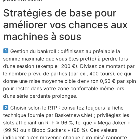
Stratégies de base pour
améliorer vos chances aux
machines à sous
Gestion du bankroll : définissez au préalable la
somme maximale que vous êtes prêt(e) à perdre lors
d’une session (exemple : 200 €). Divisez ce montant par
le nombre prévu de parties (par ex., 400 tours), ce qui
donne une mise moyenne cible d’environ 0,50 € par spin
pour rester dans votre zone confortable même lors
d’une série perdante prolongée.
Choisir selon le RTP : consultez toujours la fiche
technique fournie par Basketnews.Net ; privilégiez les
slots affichant un RTP ≥ 96 %, tel que « Mega Joker »
(99 %) ou « Blood Suckers » (98 %). Ces valeurs
indiquent qu’en moyenne chaque euro misé rapporte