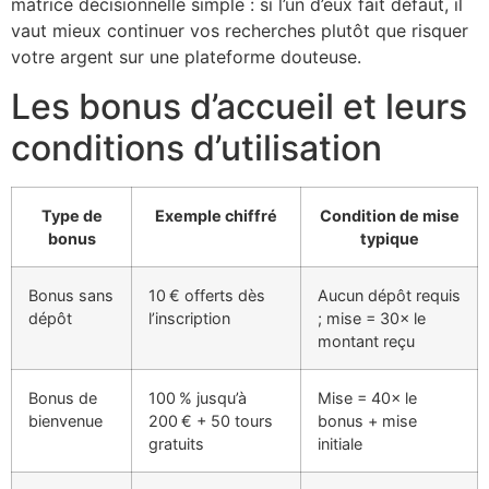
matrice décisionnelle simple : si l’un d’eux fait défaut, il
vaut mieux continuer vos recherches plutôt que risquer
votre argent sur une plateforme douteuse.
Les bonus d’accueil et leurs
conditions d’utilisation
Type de
Exemple chiffré
Condition de mise
bonus
typique
Bonus sans
10 € offerts dès
Aucun dépôt requis
dépôt
l’inscription
; mise = 30× le
montant reçu
Bonus de
100 % jusqu’à
Mise = 40× le
bienvenue
200 € + 50 tours
bonus + mise
gratuits
initiale