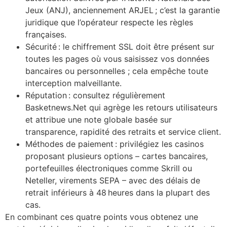
Jeux (ANJ), anciennement ARJEL ; c’est la garantie
juridique que l’opérateur respecte les règles
françaises.
Sécurité : le chiffrement SSL doit être présent sur
toutes les pages où vous saisissez vos données
bancaires ou personnelles ; cela empêche toute
interception malveillante.
Réputation : consultez régulièrement
Basketnews.Net qui agrège les retours utilisateurs
et attribue une note globale basée sur
transparence, rapidité des retraits et service client.
Méthodes de paiement : privilégiez les casinos
proposant plusieurs options – cartes bancaires,
portefeuilles électroniques comme Skrill ou
Neteller, virements SEPA – avec des délais de
retrait inférieurs à 48 heures dans la plupart des
cas.
En combinant ces quatre points vous obtenez une