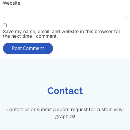
Website
Save my name, email, and website in this browser for
the next time I comment.
Contact
Contact us or submit a quote request for custom vinyl
graphics!