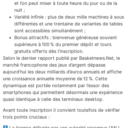
et l’on peut miser à toute heure du jour ou de la
nuit ;
Variété infinie : plus de deux mille machines à sous
différentes et une trentaine de variantes de tables
sont accessibles simultanément ;
Bonus attractifs : bienvenue généreuse souvent
supérieure à 100 % du premier dépôt et tours
gratuits offerts dès l’inscription.
Selon le dernier rapport publié par Basketnews.Net, le
marché francophone des jeux d’argent dépasse
aujourd’hui les deux milliards d’euros annuels et affiche
une croissance annuelle moyenne de 12 %. Cette
dynamique est portée notamment par l’essor des
smartphones qui permettent désormais une expérience
quasi identique à celle des terminaux desktop.
Avant toute inscription il convient toutefois de vérifier
trois points cruciaux :
La licence délivrée par une autorité reconnue (ANJ