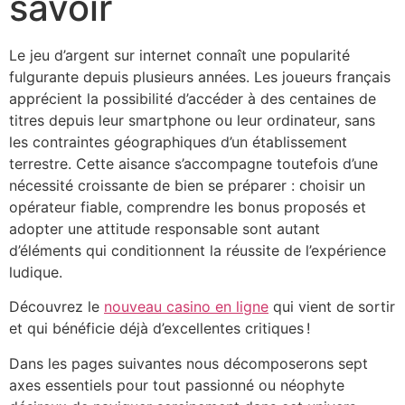
savoir
Le jeu d’argent sur internet connaît une popularité
fulgurante depuis plusieurs années. Les joueurs français
apprécient la possibilité d’accéder à des centaines de
titres depuis leur smartphone ou leur ordinateur, sans
les contraintes géographiques d’un établissement
terrestre. Cette aisance s’accompagne toutefois d’une
nécessité croissante de bien se préparer : choisir un
opérateur fiable, comprendre les bonus proposés et
adopter une attitude responsable sont autant
d’éléments qui conditionnent la réussite de l’expérience
ludique.
Découvrez le
nouveau casino en ligne
qui vient de sortir
et qui bénéficie déjà d’excellentes critiques !
Dans les pages suivantes nous décomposerons sept
axes essentiels pour tout passionné ou néophyte