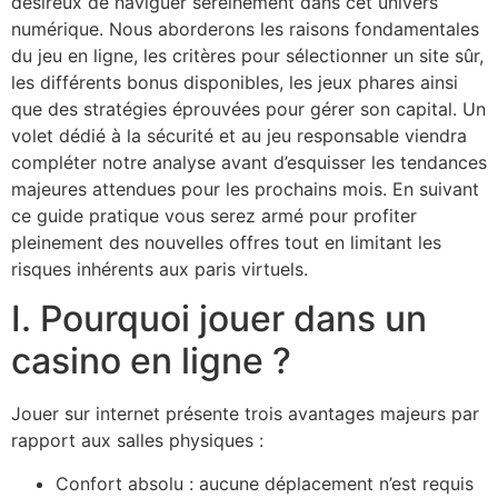
désireux de naviguer sereinement dans cet univers
numérique. Nous aborderons les raisons fondamentales
du jeu en ligne, les critères pour sélectionner un site sûr,
les différents bonus disponibles, les jeux phares ainsi
que des stratégies éprouvées pour gérer son capital. Un
volet dédié à la sécurité et au jeu responsable viendra
compléter notre analyse avant d’esquisser les tendances
majeures attendues pour les prochains mois. En suivant
ce guide pratique vous serez armé pour profiter
pleinement des nouvelles offres tout en limitant les
risques inhérents aux paris virtuels.
I. Pourquoi jouer dans un
casino en ligne ?
Jouer sur internet présente trois avantages majeurs par
rapport aux salles physiques :
Confort absolu : aucune déplacement n’est requis