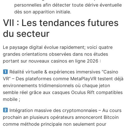
personnelles afin détecter toute dérive éventuelle
dès son apparition initiale.
VII : Les tendances futures
du secteur
Le paysage digital évolue rapidement; voici quatre
grandes orientations observées dans nos études
portant sur nouveaux casinos en ligne 2026 :
Réalité virtuelle & expériences immersives “Casino
VR” – Des plateformes comme MetaPlayVR testent déjà
environnements tridimensionnels où chaque jeton
semble réel grâce aux casques Oculus Rift compatibles
mobile ;
Intégration massive des cryptomonnaies – Au cours
prochain an plusieurs opérateurs annonceront Bitcoin
comme méthode principale non seulement pour