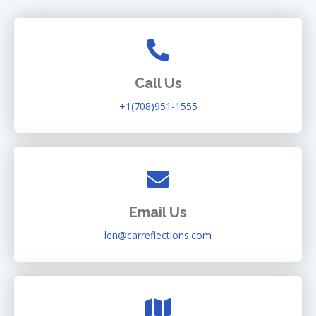
Call Us
+1(708)951-1555
Email Us
len@carreflections.com