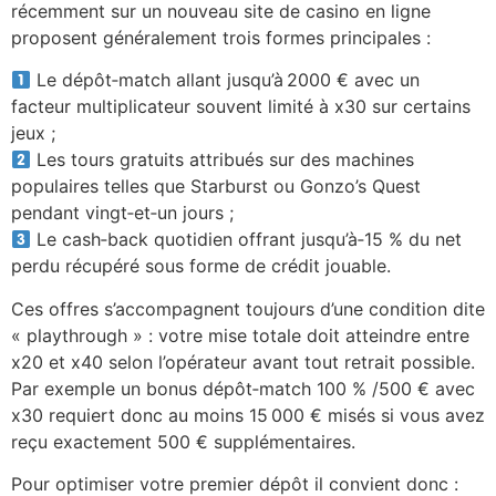
récemment sur un nouveau site de casino en ligne
proposent généralement trois formes principales :
Le dépôt‑match allant jusqu’à 2000 € avec un
facteur multiplicateur souvent limité à x30 sur certains
jeux ;
Les tours gratuits attribués sur des machines
populaires telles que Starburst ou Gonzo’s Quest
pendant vingt‑et‑un jours ;
Le cash‑back quotidien offrant jusqu’à‑15 % du net
perdu récupéré sous forme de crédit jouable.
Ces offres s’accompagnent toujours d’une condition dite
« playthrough » : votre mise totale doit atteindre entre
x20 et x40 selon l’opérateur avant tout retrait possible.
Par exemple un bonus dépôt‑match 100 % /500 € avec
x30 requiert donc au moins 15 000 € misés si vous avez
reçu exactement 500 € supplémentaires.
Pour optimiser votre premier dépôt il convient donc :