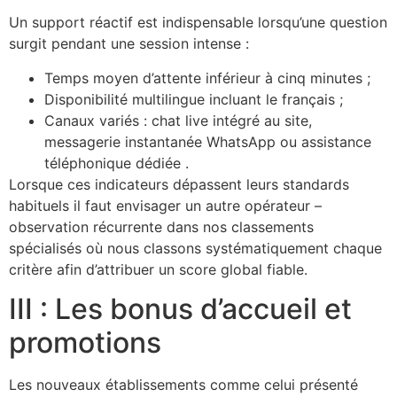
Un support réactif est indispensable lorsqu’une question
surgit pendant une session intense :
Temps moyen d’attente inférieur à cinq minutes ;
Disponibilité multilingue incluant le français ;
Canaux variés : chat live intégré au site,
messagerie instantanée WhatsApp ou assistance
téléphonique dédiée .
Lorsque ces indicateurs dépassent leurs standards
habituels il faut envisager un autre opérateur –
observation récurrente dans nos classements
spécialisés où nous classons systématiquement chaque
critère afin d’attribuer un score global fiable.
III : Les bonus d’accueil et
promotions
Les nouveaux établissements comme celui présenté