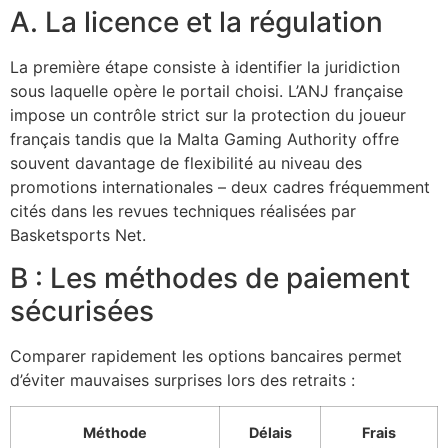
A. La licence et la régulation
La première étape consiste à identifier la juridiction
sous laquelle opère le portail choisi. L’ANJ française
impose un contrôle strict sur la protection du joueur
français tandis que la Malta Gaming Authority offre
souvent davantage de flexibilité au niveau des
promotions internationales – deux cadres fréquemment
cités dans les revues techniques réalisées par
Basketsports Net.
B : Les méthodes de paiement
sécurisées
Comparer rapidement les options bancaires permet
d’éviter mauvaises surprises lors des retraits :
Méthode
Délais
Frais