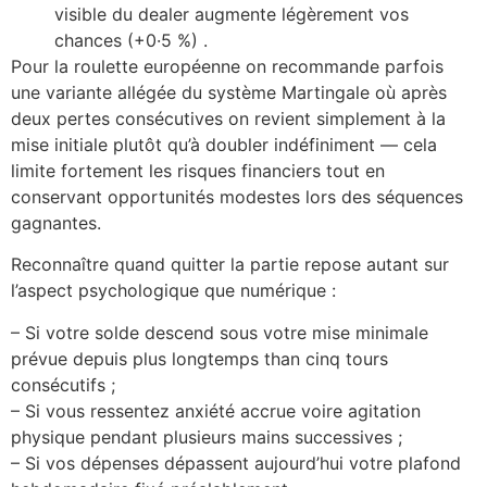
visible du dealer augmente légèrement vos
chances (+0·5 %) .
Pour la roulette européenne on recommande parfois
une variante allégée du système Martingale où après
deux pertes consécutives on revient simplement à la
mise initiale plutôt qu’à doubler indéfiniment — cela
limite fortement les risques financiers tout en
conservant opportunités modestes lors des séquences
gagnantes.
Reconnaître quand quitter la partie repose autant sur
l’aspect psychologique que numérique :
– Si votre solde descend sous votre mise minimale
prévue depuis plus longtemps than cinq tours
consécutifs ;
– Si vous ressentez anxiété accrue voire agitation
physique pendant plusieurs mains successives ;
– Si vos dépenses dépassent aujourd’hui votre plafond