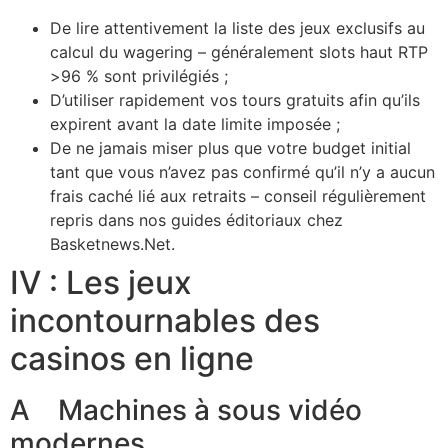
De lire attentivement la liste des jeux exclusifs au
calcul du wagering – généralement slots haut RTP
>96 % sont privilégiés ;
D’utiliser rapidement vos tours gratuits afin qu’ils
expirent avant la date limite imposée ;
De ne jamais miser plus que votre budget initial
tant que vous n’avez pas confirmé qu’il n’y a aucun
frais caché lié aux retraits – conseil régulièrement
repris dans nos guides éditoriaux chez
Basketnews.Net.
IV : Les jeux
incontournables des
casinos en ligne
A Machines à sous vidéo
modernes