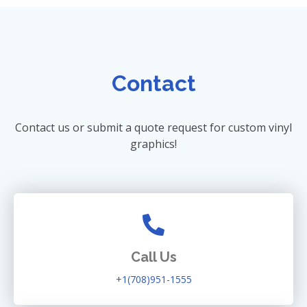
Contact
Contact us or submit a quote request for custom vinyl
graphics!
Call Us
+1(708)951-1555