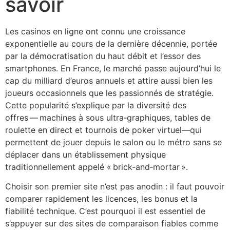
savoir
Les casinos en ligne ont connu une croissance
exponentielle au cours de la dernière décennie, portée
par la démocratisation du haut débit et l’essor des
smartphones. En France, le marché passe aujourd’hui le
cap du milliard d’euros annuels et attire aussi bien les
joueurs occasionnels que les passionnés de stratégie.
Cette popularité s’explique par la diversité des
offres — machines à sous ultra‑graphiques, tables de
roulette en direct et tournois de poker virtuel—qui
permettent de jouer depuis le salon ou le métro sans se
déplacer dans un établissement physique
traditionnellement appelé « brick‑and‑mortar ».
Choisir son premier site n’est pas anodin : il faut pouvoir
comparer rapidement les licences, les bonus et la
fiabilité technique. C’est pourquoi il est essentiel de
s’appuyer sur des sites de comparaison fiables comme