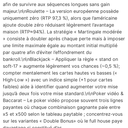
afin de survivre aux séquences longues sans gain
majeur.\n\nRoulette – La version européenne possède
uniquement zéro (RTP 97,3 %), alors que l’américaine
ajoute double zéro réduisant légèrement l’avantage
maison (
RTP≈94%). La stratégie « Martingale modérée
» consiste à doubler après chaque perte mais à imposer
une limite maximale égale au montant initial multiplié
par quatre afin d’éviter l’effondrement du
bankroll.\n\nBlackjack – Appliquer la règle « stand on
soft‑17 » augmente légèrement vos chances (~0,5 %);
compter mentalement les cartes hautes vs basses («
High‑Low ») avec un indice simple (+1 pour cartes
faibles) aide à identifier quand augmenter votre mise
jusqu’à deux fois votre mise standard.\n\nPoker vidéo &
Baccarat – Le poker vidéo propose souvent trois lignes
payantes où chaque combinaison gagnante paie entre
x5 et x500 selon le tableau paytable ; concentrez‑vous
sur les variantes « Double Bonus» où le full house paye
davantage si constitué d’as.