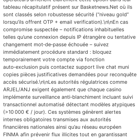
tableau récapitulatif présent sur Basketnews.Net où ils
sont classés selon robustesse sécurité (“niveau gold”
lorsqu’ils offrent OTP + email verification).\n\nEn cas
compromise suspectée – notifications inhabituelles
telles qu’une connexion depuis IP étrangère ou tentative
changement mot‑de‑passe échouée – suivez
immédiatement procédure standard : bloquez
temporairement votre compte via fonction
auto‑exclusion puis contactez support live chat muni
copies pièces justificatives demandées pour reconquête
accès sécurisé.\n\nLes autorités régulatrices comme
ARJEL/ANJ exigent également que chaque casino
implémente surveillance anti‑blanchiment incluant suivi
transactionnel automatisé détectant modèles atypiques
(>10 000 € / jour). Ces systèmes génèrent alertes
internes obligatoires transmises aux autorités
financières nationales ainsi qu’au réseau européen
FINMA afin prévenir flux illicites tout en garantissant