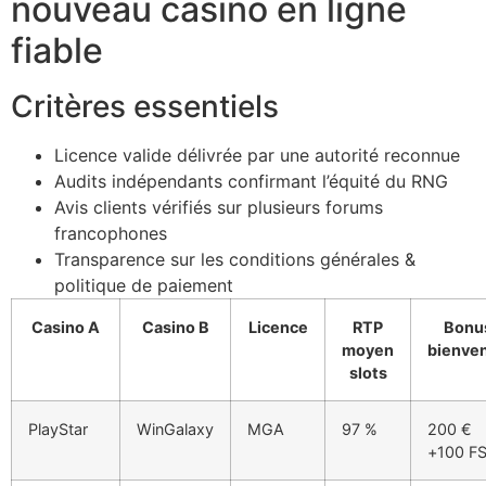
nouveau casino en ligne
fiable
Critères essentiels
Licence valide délivrée par une autorité reconnue
Audits indépendants confirmant l’équité du RNG
Avis clients vérifiés sur plusieurs forums
francophones
Transparence sur les conditions générales &
politique de paiement
Casino A
Casino B
Licence
RTP
Bonu
moyen
bienve
slots
PlayStar
WinGalaxy
MGA
97 %
200 €
+100 F