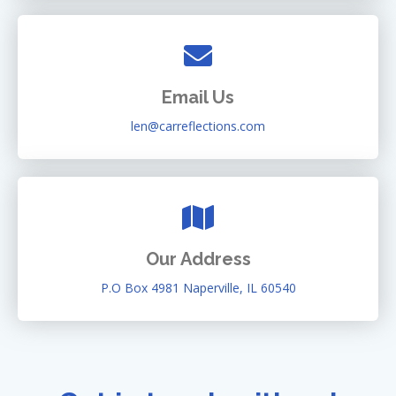
Email Us
len@carreflections.com
Our Address
P.O Box 4981 Naperville, IL 60540