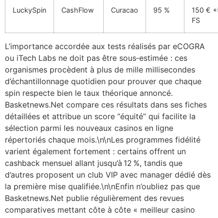
LuckySpin
CashFlow
Curacao
95 %
150 € 
FS
L’importance accordée aux tests réalisés par eCOGRA
ou iTech Labs ne doit pas être sous‑estimée : ces
organismes procèdent à plus de mille millisecondes
d’échantillonnage quotidien pour prouver que chaque
spin respecte bien le taux théorique annoncé.
Basketnews.Net compare ces résultats dans ses fiches
détaillées et attribue un score “équité” qui facilite la
sélection parmi les nouveaux casinos en ligne
répertoriés chaque mois.\n\nLes programmes fidélité
varient également fortement : certains offrent un
cashback mensuel allant jusqu’à 12 %, tandis que
d’autres proposent un club VIP avec manager dédié dès
la première mise qualifiée.\n\nEnfin n’oubliez pas que
Basketnews.Net publie régulièrement des revues
comparatives mettant côte à côte « meilleur casino