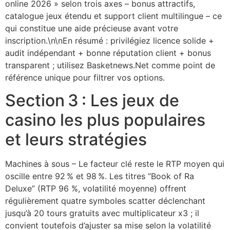
online 2026 » selon trois axes – bonus attractifs,
catalogue jeux étendu et support client multilingue – ce
qui constitue une aide précieuse avant votre
inscription.\n\nEn résumé : privilégiez licence solide +
audit indépendant + bonne réputation client + bonus
transparent ; utilisez Basketnews.Net comme point de
référence unique pour filtrer vos options.
Section 3 : Les jeux de
casino les plus populaires
et leurs stratégies
Machines à sous – Le facteur clé reste le RTP moyen qui
oscille entre 92 % et 98 %. Les titres “Book of Ra
Deluxe” (RTP 96 %, volatilité moyenne) offrent
régulièrement quatre symboles scatter déclenchant
jusqu’à 20 tours gratuits avec multiplicateur x3 ; il
convient toutefois d’ajuster sa mise selon la volatilité