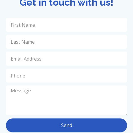
Get in touch with us!
Send