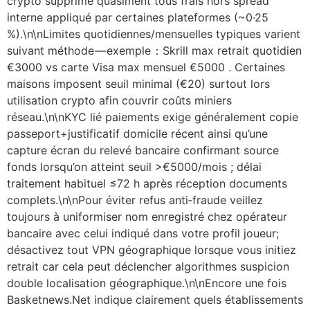
crypto supprime quasiment tous frais hors spread
interne appliqué par certaines plateformes (~0·25
%).\n\nLimites quotidiennes/mensuelles typiques varient
suivant méthode — exemple ：Skrill max retrait quotidien
€3000 vs carte Visa max mensuel €5000 . Certaines
maisons imposent seuil minimal (€20) surtout lors
utilisation crypto afin couvrir coûts miniers
réseau.\n\nKYC lié paiements exige généralement copie
passeport+justificatif domicile récent ainsi qu’une
capture écran du relevé bancaire confirmant source
fonds lorsqu’on atteint seuil >€5000/mois ; délai
traitement habituel ≤72 h après réception documents
complets.\n\nPour éviter refus anti‑fraude veillez
toujours à uniformiser nom enregistré chez opérateur
bancaire avec celui indiqué dans votre profil joueur;
désactivez tout VPN géographique lorsque vous initiez
retrait car cela peut déclencher algorithmes suspicion
double localisation géographique.\n\nEncore une fois
Basketnews.Net indique clairement quels établissements