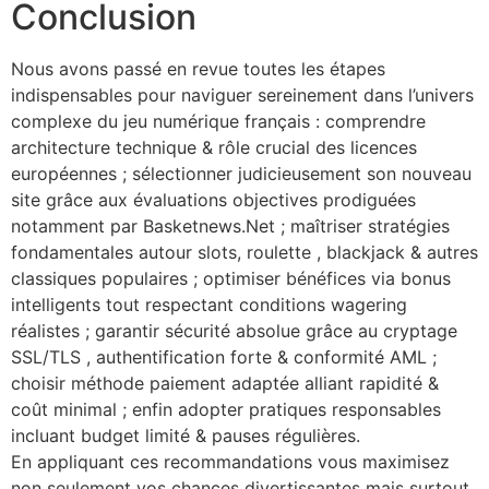
Conclusion
Nous avons passé en revue toutes les étapes
indispensables pour naviguer sereinement dans l’univers
complexe du jeu numérique français : comprendre
architecture technique & rôle crucial des licences
européennes ; sélectionner judicieusement son nouveau
site grâce aux évaluations objectives prodiguées
notamment par Basketnews.Net ; maîtriser stratégies
fondamentales autour slots, roulette , blackjack & autres
classiques populaires ; optimiser bénéfices via bonus
intelligents tout respectant conditions wagering
réalistes ; garantir sécurité absolue grâce au cryptage
SSL/TLS , authentification forte & conformité AML ;
choisir méthode paiement adaptée alliant rapidité &
coût minimal ; enfin adopter pratiques responsables
incluant budget limité & pauses régulières.
En appliquant ces recommandations vous maximisez
non seulement vos chances divertissantes mais surtout