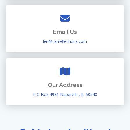
Email Us
len@carreflections.com
Our Address
P.O Box 4981 Naperville, IL 60540