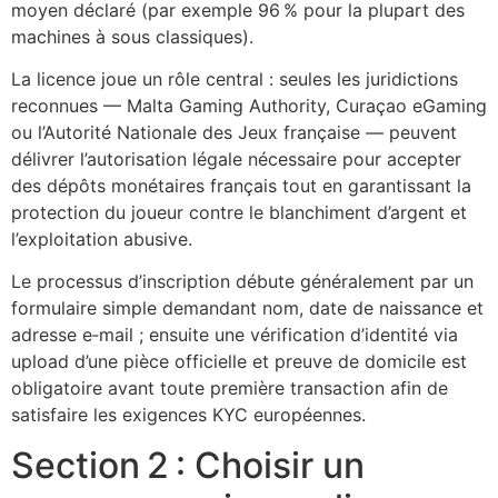
moyen déclaré (par exemple 96 % pour la plupart des
machines à sous classiques).
La licence joue un rôle central : seules les juridictions
reconnues — Malta Gaming Authority, Curaçao eGaming
ou l’Autorité Nationale des Jeux française — peuvent
délivrer l’autorisation légale nécessaire pour accepter
des dépôts monétaires français tout en garantissant la
protection du joueur contre le blanchiment d’argent et
l’exploitation abusive.
Le processus d’inscription débute généralement par un
formulaire simple demandant nom, date de naissance et
adresse e‑mail ; ensuite une vérification d’identité via
upload d’une pièce officielle et preuve de domicile est
obligatoire avant toute première transaction afin de
satisfaire les exigences KYC européennes.
Section 2 : Choisir un