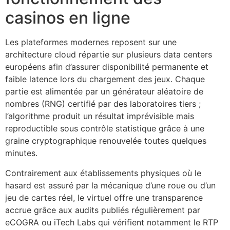
casinos en ligne
Les plateformes modernes reposent sur une
architecture cloud répartie sur plusieurs data centers
européens afin d’assurer disponibilité permanente et
faible latence lors du chargement des jeux. Chaque
partie est alimentée par un générateur aléatoire de
nombres (RNG) certifié par des laboratoires tiers ;
l’algorithme produit un résultat imprévisible mais
reproductible sous contrôle statistique grâce à une
graine cryptographique renouvelée toutes quelques
minutes.
Contrairement aux établissements physiques où le
hasard est assuré par la mécanique d’une roue ou d’un
jeu de cartes réel, le virtuel offre une transparence
accrue grâce aux audits publiés régulièrement par
eCOGRA ou iTech Labs qui vérifient notamment le RTP