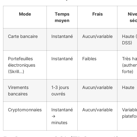
Mode
Temps
Frais
Niv
moyen
séc
Carte bancaire
Instantané
Aucun/variable
Haute 
DSS)
Portefeuilles
Instantané
Faibles
Très h
électroniques
(authen
(Skrill…)
forte)
Virements
1‑3 jours
Aucun/variable
Haute
bancaires
ouvrés
Cryptomonnaies
Instantané
Aucun/variable
Variabl
→
platef
minutes