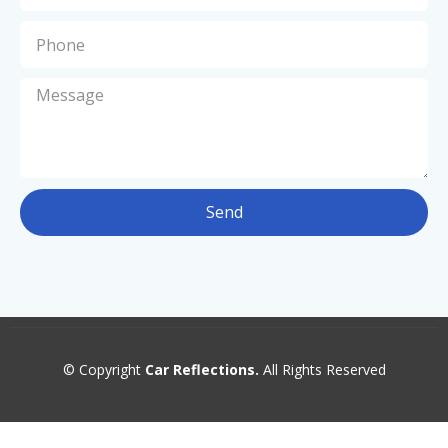
Send
© Copyright
Car Reflections.
All Rights Reserved