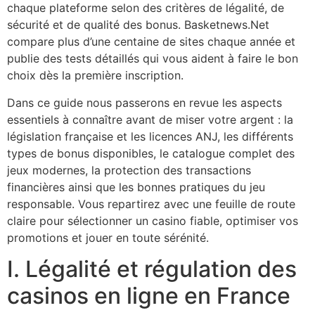
chaque plateforme selon des critères de légalité, de
sécurité et de qualité des bonus. Basketnews.Net
compare plus d’une centaine de sites chaque année et
publie des tests détaillés qui vous aident à faire le bon
choix dès la première inscription.
Dans ce guide nous passerons en revue les aspects
essentiels à connaître avant de miser votre argent : la
législation française et les licences ANJ, les différents
types de bonus disponibles, le catalogue complet des
jeux modernes, la protection des transactions
financières ainsi que les bonnes pratiques du jeu
responsable. Vous repartirez avec une feuille de route
claire pour sélectionner un casino fiable, optimiser vos
promotions et jouer en toute sérénité.
I. Légalité et régulation des
casinos en ligne en France