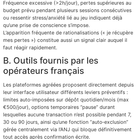
Fréquence excessive (>2h/jour), pertes supérieures au
budget prévu pendant plusieurs sessions consécutives
ou ressentir stress/anxiété lié au jeu indiquent déjà
qu’une prise de conscience s’impose.
L’apparition fréquente de rationalisations (« je récupère
mes pertes ») constitue aussi un signal clair auquel il
faut réagir rapidement.
B. Outils fournis par les
opérateurs français
Les plateformes agréées proposent directement depuis
leur interface utilisateur différents leviers préventifs :
limites auto‑imposées sur dépôt quotidien/mois (max
€500/jour), options temporaires “pause” durant
lesquelles aucune transaction n’est possible pendant 7,
30 ou 90 jours, ainsi qu’une fonction “auto‑exclusion”
gérée centralement via l’ANJ qui bloque définitivement
tout accès après confirmation écrite.