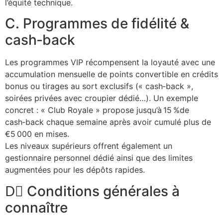
l’équité technique.
C. Programmes de fidélité &
cash‑back
Les programmes VIP récompensent la loyauté avec une
accumulation mensuelle de points convertible en crédits
bonus ou tirages au sort exclusifs (« cash‑back »,
soirées privées avec croupier dédié…). Un exemple
concret : « Club Royale » propose jusqu’à 15 %​de
cash‑back chaque semaine après avoir cumulé plus de
€5 000 en mises.
Les niveaux supérieurs offrent également un
gestionnaire personnel dédié ainsi que des limites
augmentées pour les dépôts rapides.
D️⃣ Conditions générales à
connaître