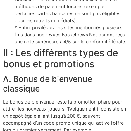
méthodes de paiement locales (exemple :
certaines cartes bancaires ne sont pas éligibles
pour les retraits immédiats).
* Enfin, privilégiez les sites mentionnés plusieurs
fois dans nos revues Basketnews.Net qui ont reçu
une note supérieure à 4/5 sur la conformité légale.
II : Les différents types de
bonus et promotions
A. Bonus de bienvenue
classique
Le bonus de bienvenue reste la promotion phare pour
attirer les nouveaux joueurs. Typiquement il consiste en
un dépôt égalé allant jusqu’à 200 €, souvent
accompagné d’un code promo unique qui active l’offre
lors du premier versement. Par exemple