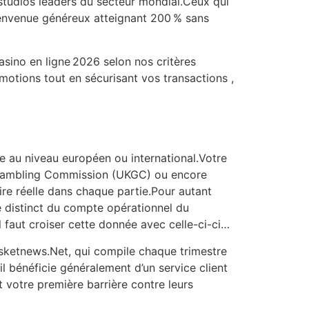
studios leaders du secteur mondial.Ceux qui
bienvenue généreux atteignant 200 % sans
sino en ligne 2026 selon nos critères
motions tout en sécurisant vos transactions ,
nue au niveau européen ou international.Votre
 Gambling Commission (UKGC) ou encore
re réelle dans chaque partie.Pour autant
é distinct du compte opérationnel du
l faut croiser cette donnée avec celle-ci-ci…
asketnews.Net, qui compile chaque trimestre
il bénéficie généralement d’un service client
t votre première barrière contre leurs