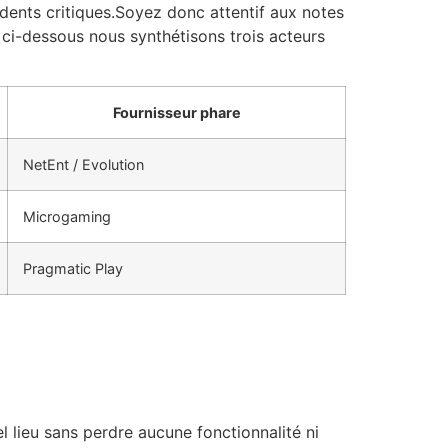
dents critiques.Soyez donc attentif aux notes
 ci-dessous nous synthétisons trois acteurs
Fournisseur phare
NetEnt / Evolution
Microgaming
Pragmatic Play
 lieu sans perdre aucune fonctionnalité ni