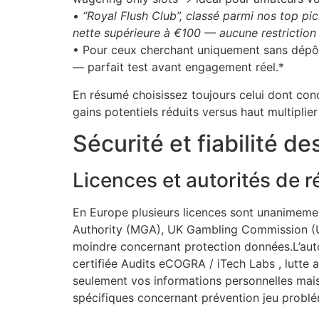
• “Royal Flush Club”, classé parmi nos top p
nette supérieure à €100 — aucune restriction
• Pour ceux cherchant uniquement sans dépôt,
— parfait test avant engagement réel.*
En résumé choisissez toujours celui dont cond
gains potentiels réduits versus haut multipli
Sécurité et fiabilité d
Licences et autorités de r
En Europe plusieurs licences sont unanimeme
Authority (MGA), UK Gambling Commission (UK
moindre concernant protection données.L’aut
certifiée Audits eCOGRA / iTech Labs , lutte
seulement vos informations personnelles mais 
spécifiques concernant prévention jeu problé