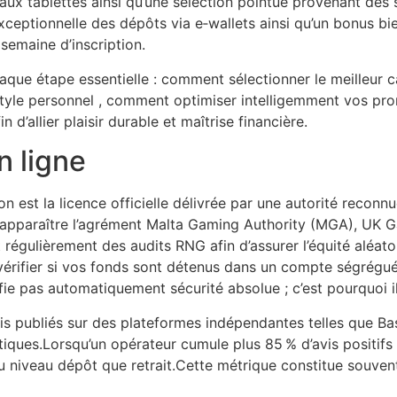
ux tablettes ainsi qu’une sélection pointue provenant des 
exceptionnelle des dépôts via e‑wallets ainsi qu’un bonus 
emaine d’inscription.​
ue étape essentielle : comment sélectionner le meilleur ca
e style personnel , comment optimiser intelligemment vos pro
d’allier plaisir durable et maîtrise financière.
n ligne
ion est la licence officielle délivrée par une autorité recon
apparaître l’agrément Malta Gaming Authority (MGA), UK
gulièrement des audits RNG afin d’assurer l’équité aléatoi
vérifier si vos fonds sont détenus dans un compte ségrégu
ifie pas automatiquement sécurité absolue ; c’est pourquoi i
is publiés sur des plateformes indépendantes telles que B
ntiques.Lorsqu’un opérateur cumule plus 85 % d’avis positifs 
au niveau dépôt que retrait.Cette métrique constitue souven