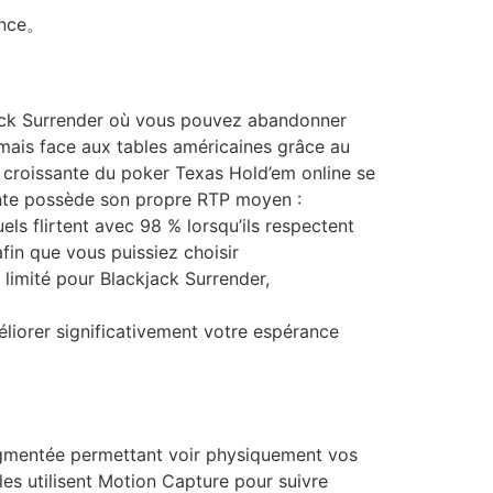
ience。
kjack Surrender où vous pouvez abandonner
mais face aux tables américaines grâce au
 croissante du poker Texas Hold’em online se
ante possède son propre RTP moyen :
ls flirtent avec 98 % lorsqu’ils respectent
fin que vous puissiez choisir
 limité pour Blackjack Surrender,
éliorer significativement votre espérance
augmentée permettant voir physiquement vos
les utilisent Motion Capture pour suivre