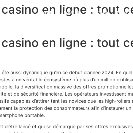
casino en ligne : tout 
HOME
ABOUT US
SERVICES
TEAM
casino en ligne : tout 
 été aussi dynamique qu’en ce début d’année 2024. En quel
es à un véritable écosystème où plus d’un million d’utilis
mobile, la diversification massive des offres promotionnelle
ité et de sécurité financière. Les opérateurs investissent
sifs capables d’attirer tant les novices que les high‑roller
llement la protection des consommateurs afin d’instaurer un 
smartphone portable.
nt d’être lancé et qui se démarque par ses offres exclusives