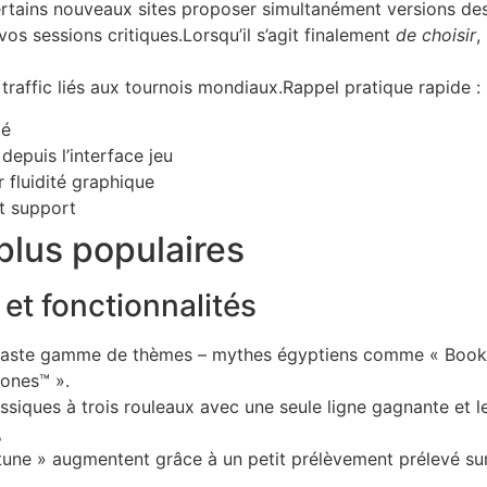
ertains nouveaux sites proposer simultanément versions d
vos sessions critiques.Lorsqu’il s’agit finalement
de choisir
,
traffic liés aux tournois mondiaux.Rappel pratique rapide :
té
epuis l’interface jeu
 fluidité graphique
at support
plus populaires
et fonctionnalités
 vaste gamme de thèmes – mythes égyptiens comme « Book of
ones™ ».
assiques à trois rouleaux avec une seule ligne gagnante et
s。
tune » augmentent grâce à un petit prélèvement prélevé su