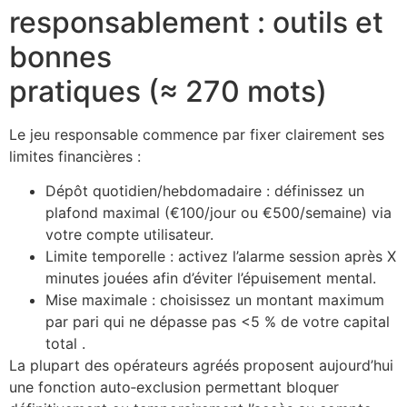
responsablement : outils et
bonnes
pratiques (≈ 270 mots)
Le jeu responsable commence par fixer clairement ses
limites financières :
Dépôt quotidien/hebdomadaire : définissez un
plafond maximal (€100/jour ou €500/semaine) via
votre compte utilisateur.
Limite temporelle : activez l’alarme session après X
minutes jouées afin d’éviter l’épuisement mental.
Mise maximale : choisissez un montant maximum
par pari qui ne dépasse pas <5 % de votre capital
total .
La plupart des opérateurs agréés proposent aujourd’hui
une fonction auto‑exclusion permettant bloquer