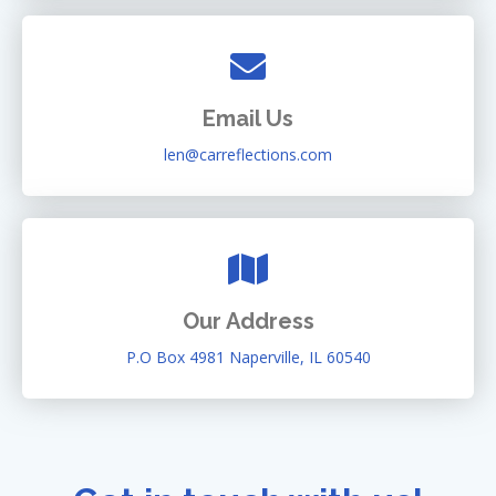
Email Us
len@carreflections.com
Our Address
P.O Box 4981 Naperville, IL 60540