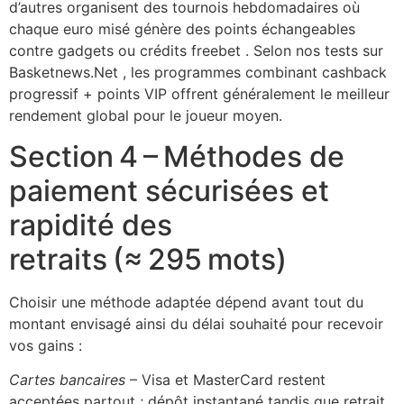
d’autres organisent des tournois hebdomadaires où
chaque euro misé génère des points échangeables
contre gadgets ou crédits freebet . Selon nos tests sur
Basketnews.Net , les programmes combinant cashback
progressif + points VIP offrent généralement le meilleur
rendement global pour le joueur moyen.
Section 4 – Méthodes de
paiement sécurisées et
rapidité des
retraits (≈ 295 mots)
Choisir une méthode adaptée dépend avant tout du
montant envisagé ainsi du délai souhaité pour recevoir
vos gains :
Cartes bancaires
– Visa et MasterCard restent
acceptées partout ; dépôt instantané tandis que retrait