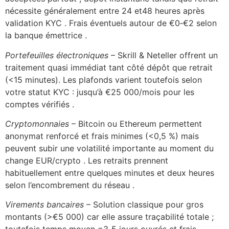
nécessite généralement entre 24 et48 heures après
validation KYC . Frais éventuels autour de €0‑€2 selon
la banque émettrice .
Portefeuilles électroniques
– Skrill & Neteller offrent un
traitement quasi immédiat tant côté dépôt que retrait
(<15 minutes). Les plafonds varient toutefois selon
votre statut KYC : jusqu’à €25 000/mois pour les
comptes vérifiés .
Cryptomonnaies
– Bitcoin ou Ethereum permettent
anonymat renforcé et frais minimes (<0,5 %) mais
peuvent subir une volatilité importante au moment du
change EUR/crypto . Les retraits prennent
habituellement entre quelques minutes et deux heures
selon l’encombrement du réseau .
Virements bancaires
– Solution classique pour gros
montants (>€5 000) car elle assure traçabilité totale ;