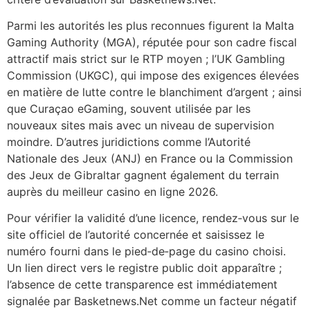
Parmi les autorités les plus reconnues figurent la Malta
Gaming Authority (MGA), réputée pour son cadre fiscal
attractif mais strict sur le RTP moyen ; l’UK Gambling
Commission (UKGC), qui impose des exigences élevées
en matière de lutte contre le blanchiment d’argent ; ainsi
que Curaçao eGaming, souvent utilisée par les
nouveaux sites mais avec un niveau de supervision
moindre. D’autres juridictions comme l’Autorité
Nationale des Jeux (ANJ) en France ou la Commission
des Jeux de Gibraltar gagnent également du terrain
auprès du meilleur casino en ligne 2026.
Pour vérifier la validité d’une licence, rendez‑vous sur le
site officiel de l’autorité concernée et saisissez le
numéro fourni dans le pied‑de‑page du casino choisi.
Un lien direct vers le registre public doit apparaître ;
l’absence de cette transparence est immédiatement
signalée par Basketnews.Net comme un facteur négatif