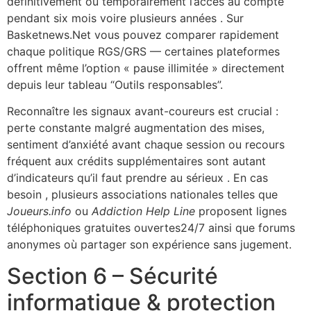
définitivement ou temporairement l’accès au compte
pendant six mois voire plusieurs années . Sur
Basketnews.Net vous pouvez comparer rapidement
chaque politique RGS/GRS — certaines plateformes
offrent même l’option « pause illimitée » directement
depuis leur tableau “Outils responsables”.
Reconnaître les signaux avant-coureurs est crucial :
perte constante malgré augmentation des mises,
sentiment d’anxiété avant chaque session ou recours
fréquent aux crédits supplémentaires sont autant
d’indicateurs qu’il faut prendre au sérieux . En cas
besoin , plusieurs associations nationales telles que
Joueurs.info
ou
Addiction Help Line
proposent lignes
téléphoniques gratuites ouvertes24/7 ainsi que forums
anonymes où partager son expérience sans jugement.
Section 6 – Sécurité
informatique & protection