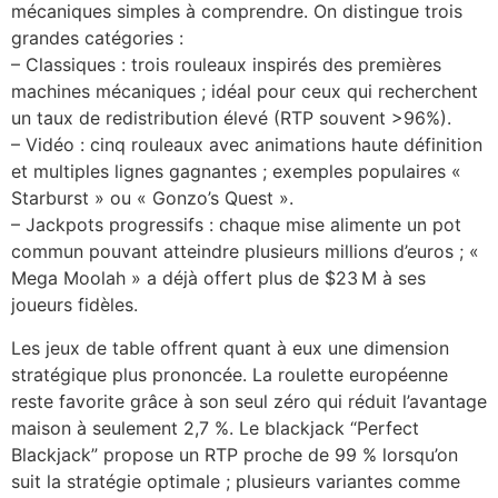
mécaniques simples à comprendre. On distingue trois
grandes catégories :
– Classiques : trois rouleaux inspirés des premières
machines mécaniques ; idéal pour ceux qui recherchent
un taux de redistribution élevé (RTP souvent >96%).
– Vidéo : cinq rouleaux avec animations haute définition
et multiples lignes gagnantes ; exemples populaires «
Starburst » ou « Gonzo’s Quest ».
– Jackpots progressifs : chaque mise alimente un pot
commun pouvant atteindre plusieurs millions d’euros ; «
Mega Moolah » a déjà offert plus de $23 M à ses
joueurs fidèles.
Les jeux de table offrent quant à eux une dimension
stratégique plus prononcée. La roulette européenne
reste favorite grâce à son seul zéro qui réduit l’avantage
maison à seulement 2,7 %. Le blackjack “Perfect
Blackjack” propose un RTP proche de 99 % lorsqu’on
suit la stratégie optimale ; plusieurs variantes comme