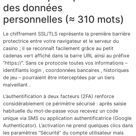
des données
personnelles (≈ 310 mots)
Le chiffrement SSL/TLS représente la première barrière
protectrice entre votre navigateur et le serveur du
casino ; il se reconnaît facilement grâce au petit
cadenas vert affiché dans la barre URL ainsi au préfixe
“https://”. Sans ce protocole toutes vos informations –
identifiants login , coordonnées bancaires , historiques
de jeu – pourraient être interceptées par un tiers
malveillant .
L’authentification à deux facteurs (2FA) renforce
considérablement ce périmètre sécurisé : après saisie
habituelle du mot‑de‑passe vous recevez un code
unique via SMS ou application authentificatrice (Google
Authenticator). L’activation ne prend quelques clics dans
les paramètres “Sécurité” du compte utilisateur mais