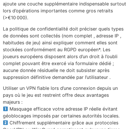
ajoute une couche supplémentaire indispensable surtout
lors d’opérations importantes comme gros retraits
(>€10 000).
La politique de confidentialité doit préciser quels types
de données sont collectés (nom complet , adresse IP ,
habitudes de jeu) ainsi expliquer comment elles sont
stockées conformément au RGPD européen*. Les
joueurs européens disposent alors d’un droit à l’oubli
complet pouvant être exercé via formulaire dédié ;
aucune donnée résiduelle ne doit subsister après
suppression définitive demandée par l’utilisateur .
Utiliser un VPN fiable lors d’une connexion depuis un
pays où le jeu est restreint offre deux avantages
majeurs :
Masquage efficace votre adresse IP réelle évitant
géoblocages imposés par certaines autorités locales.
Chiffrement supplémentaire grâce aux protocoles