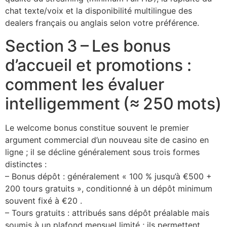
chat texte/voix et la disponibilité multilingue des
dealers français ou anglais selon votre préférence.
Section 3 – Les bonus
d’accueil et promotions :
comment les évaluer
intelligemment (≈ 250 mots)
Le welcome bonus constitue souvent le premier
argument commercial d’un nouveau site de casino en
ligne ; il se décline généralement sous trois formes
distinctes :
– Bonus dépôt : généralement « 100 % jusqu’à €500 +
200 tours gratuits », conditionné à un dépôt minimum
souvent fixé à €20 .
– Tours gratuits : attribués sans dépôt préalable mais
soumis à un plafond mensuel limité ; ils permettent