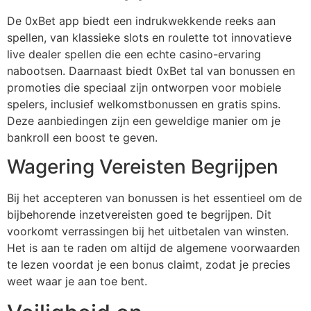
De 0xBet app biedt een indrukwekkende reeks aan
spellen, van klassieke slots en roulette tot innovatieve
live dealer spellen die een echte casino-ervaring
nabootsen. Daarnaast biedt 0xBet tal van bonussen en
promoties die speciaal zijn ontworpen voor mobiele
spelers, inclusief welkomstbonussen en gratis spins.
Deze aanbiedingen zijn een geweldige manier om je
bankroll een boost te geven.
Wagering Vereisten Begrijpen
Bij het accepteren van bonussen is het essentieel om de
bijbehorende inzetvereisten goed te begrijpen. Dit
voorkomt verrassingen bij het uitbetalen van winsten.
Het is aan te raden om altijd de algemene voorwaarden
te lezen voordat je een bonus claimt, zodat je precies
weet waar je aan toe bent.