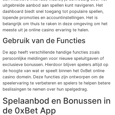
uitgebreide aanbod aan spellen kunt navigeren. Het
dashboard biedt snel toegang tot populaire spellen,
lopende promoties en accountinstellingen. Het is
belangrijk om thuis te raken in deze omgeving om het
meeste uit je online casino ervaring te halen.
Gebruik van de Functies
De app heeft verschillende handige functies zoals
persoonlijke meldingen voor nieuwe speluitgaven of
exclusieve bonussen. Hierdoor blijven spelers altijd op
de hoogte van wat er speelt binnen het 0xBet online
casino domein. Deze functies zijn ontworpen om de
speelervaring te verbeteren en spelers te helpen betere
beslissingen te nemen over hun spelgedrag.
Spelaanbod en Bonussen in
de 0xBet App