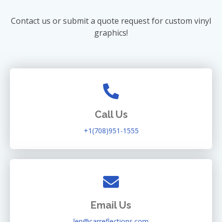
Contact us or submit a quote request for custom vinyl
graphics!
Call Us
+1(708)951-1555
Email Us
len@carreflections.com