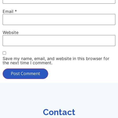
Email
*
Website
Save my name, email, and website in this browser for
the next time I comment.
Contact