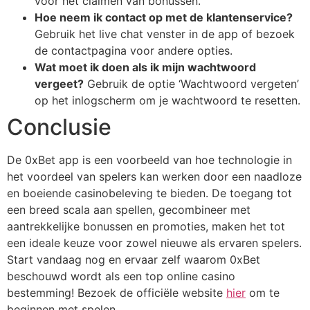
voor het claimen van bonussen.
Hoe neem ik contact op met de klantenservice?
Gebruik het live chat venster in de app of bezoek
de contactpagina voor andere opties.
Wat moet ik doen als ik mijn wachtwoord
vergeet?
Gebruik de optie ‘Wachtwoord vergeten’
op het inlogscherm om je wachtwoord te resetten.
Conclusie
De 0xBet app is een voorbeeld van hoe technologie in
het voordeel van spelers kan werken door een naadloze
en boeiende casinobeleving te bieden. De toegang tot
een breed scala aan spellen, gecombineer met
aantrekkelijke bonussen en promoties, maken het tot
een ideale keuze voor zowel nieuwe als ervaren spelers.
Start vandaag nog en ervaar zelf waarom 0xBet
beschouwd wordt als een top online casino
bestemming! Bezoek de officiële website
hier
om te
beginnen met spelen.