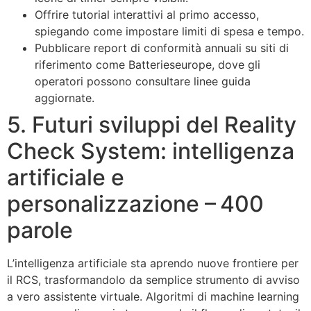
Offrire tutorial interattivi al primo accesso,
spiegando come impostare limiti di spesa e tempo.
Pubblicare report di conformità annuali su siti di
riferimento come Batterieseurope, dove gli
operatori possono consultare linee guida
aggiornate.
5. Futuri sviluppi del Reality
Check System: intelligenza
artificiale e
personalizzazione – 400
parole
L’intelligenza artificiale sta aprendo nuove frontiere per
il RCS, trasformandolo da semplice strumento di avviso
a vero assistente virtuale. Algoritmi di machine learning