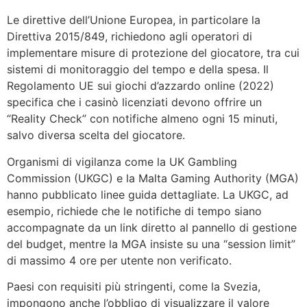
Le direttive dell’Unione Europea, in particolare la
Direttiva 2015/849, richiedono agli operatori di
implementare misure di protezione del giocatore, tra cui
sistemi di monitoraggio del tempo e della spesa. Il
Regolamento UE sui giochi d’azzardo online (2022)
specifica che i casinò licenziati devono offrire un
“Reality Check” con notifiche almeno ogni 15 minuti,
salvo diversa scelta del giocatore.
Organismi di vigilanza come la UK Gambling
Commission (UKGC) e la Malta Gaming Authority (MGA)
hanno pubblicato linee guida dettagliate. La UKGC, ad
esempio, richiede che le notifiche di tempo siano
accompagnate da un link diretto al pannello di gestione
del budget, mentre la MGA insiste su una “session limit”
di massimo 4 ore per utente non verificato.
Paesi con requisiti più stringenti, come la Svezia,
impongono anche l’obbligo di visualizzare il valore