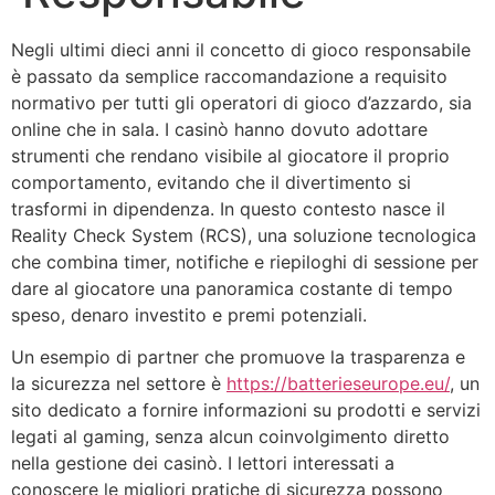
Negli ultimi dieci anni il concetto di gioco responsabile
è passato da semplice raccomandazione a requisito
normativo per tutti gli operatori di gioco d’azzardo, sia
online che in sala. I casinò hanno dovuto adottare
strumenti che rendano visibile al giocatore il proprio
comportamento, evitando che il divertimento si
trasformi in dipendenza. In questo contesto nasce il
Reality Check System (RCS), una soluzione tecnologica
che combina timer, notifiche e riepiloghi di sessione per
dare al giocatore una panoramica costante di tempo
speso, denaro investito e premi potenziali.
Un esempio di partner che promuove la trasparenza e
la sicurezza nel settore è
https://batterieseurope.eu/
, un
sito dedicato a fornire informazioni su prodotti e servizi
legati al gaming, senza alcun coinvolgimento diretto
nella gestione dei casinò. I lettori interessati a
conoscere le migliori pratiche di sicurezza possono