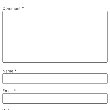
Comment
*
Name
*
Email
*