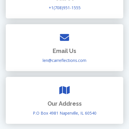
+1(708)951-1555
Email Us
len@carreflections.com
Our Address
P.O Box 4981 Naperville, IL 60540