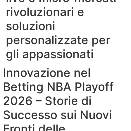
rivoluzionari e
soluzioni
personalizzate per
gli appassionati
Innovazione nel
Betting NBA Playoff
2026 – Storie di
Successo sui Nuovi
Fronti delle