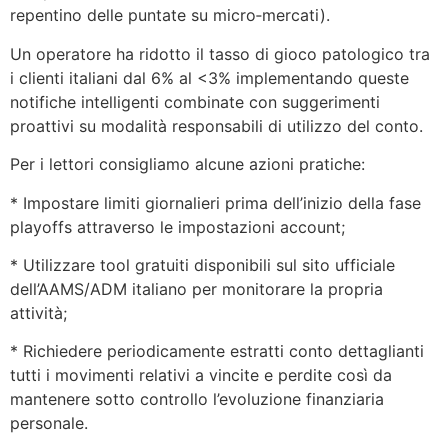
repentino delle puntate su micro‑mercati).
Un operatore ha ridotto il tasso di gioco patologico tra
i clienti italiani dal 6% al <3% implementando queste
notifiche intelligenti combinate con suggerimenti
proattivi su modalità responsabili di utilizzo del conto.
Per i lettori consigliamo alcune azioni pratiche:
* Impostare limiti giornalieri prima dell’inizio della fase
playoffs attraverso le impostazioni account;
* Utilizzare tool gratuiti disponibili sul sito ufficiale
dell’AAMS/ADM italiano per monitorare la propria
attività;
* Richiedere periodicamente estratti conto dettaglianti
tutti i movimenti relativi a vincite e perdite così da
mantenere sotto controllo l’evoluzione finanziaria
personale.