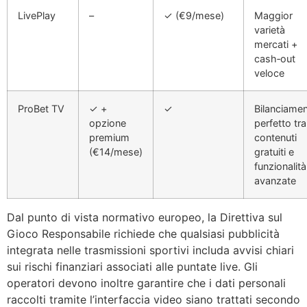
LivePlay
–
✓ (€9/mese)
Maggior
varietà
mercati +
cash‑out
veloce
ProBet TV
✓ +
✓
Bilanciame
opzione
perfetto tra
premium
contenuti
(€14/mese)
gratuiti e
funzionalità
avanzate
Dal punto di vista normativo europeo, la Direttiva sul
Gioco Responsabile richiede che qualsiasi pubblicità
integrata nelle trasmissioni sportivi includa avvisi chiari
sui rischi finanziari associati alle puntate live. Gli
operatori devono inoltre garantire che i dati personali
raccolti tramite l’interfaccia video siano trattati secondo