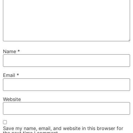
Name
*
Email
*
Website
Save my name, email, and website in this browser for