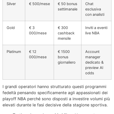
Silver
€ 500/mese
€ 50 bonus
Chat
settimanale
esclusiva
con analisti
Gold
€ 3
€ 300
Inviti a eventi
000/mese
cashback
live NBA
mensile
Platinum
€ 12
€ 1500
Account
000/mese
bonus
manager
giornaliero
dedicato &
preview AI
odds
I grandi operatori hanno strutturato questi programmi
fedeltà pensando specificamente agli appassionati dei
playoff NBA perché sono disposti a investire volumi più
elevati durante le fasi decisive della stagione sportiva.