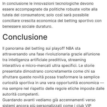
In conclusione le innovazioni tecnologiche devono
essere accompagnate da politiche robuste volte alla
tutela del consumatore; solo così sarà possibile
conciliare crescita economica del betting sportivo con
benessere sociale duraturo.
Conclusione
Il panorama del betting sui playoff NBA sta
attraversando una fase rivoluzionaria grazie all’unione
tra intelligenza artificiale predittiva, streaming
interattivo e micro‑mercati ultra specifici. Le storie
presentate dimostrano concretamente come chi sa
sfruttare queste novità possa trasformare la semplice
curiosità sportiva in una vera opportunità economica —
ma sempre nel rispetto delle regole etiche imposte dalle
autorità competenti.
Guardando avanti vediamo già accennamenti verso
sistemi ancora più personalizzati come i club VIP