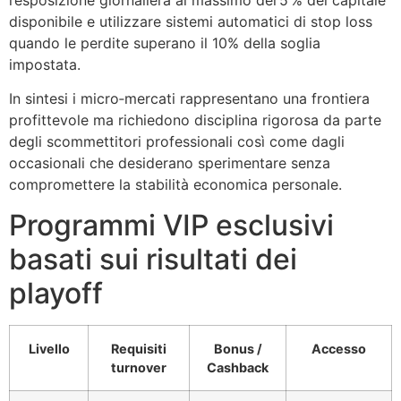
l’esposizione giornaliera al massimo del 5 % del capitale
disponibile e utilizzare sistemi automatici di stop loss
quando le perdite superano il ‎10%‎ della soglia
impostata.
In sintesi i micro‑mercati rappresentano una frontiera
profittevole ma richiedono disciplina rigorosa da parte
degli scommettitori professionali così come dagli
occasionali che desiderano sperimentare senza
compromettere la stabilità economica personale.
Programmi VIP esclusivi
basati sui risultati dei
playoff
Livello
Requisiti
Bonus /
Accesso
turnover
Cashback