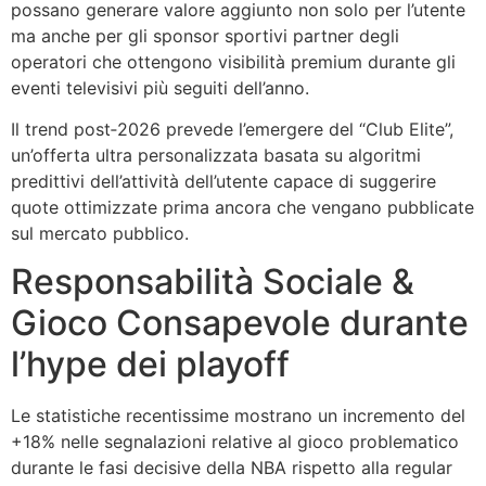
possano generare valore aggiunto non solo per l’utente
ma anche per gli sponsor sportivi partner degli
operatori che ottengono visibilità premium durante gli
eventi televisivi più seguiti dell’anno.
Il trend post‑2026 prevede l’emergere del “Club Elite”,
un’offerta ultra personalizzata basata su algoritmi
predittivi dell’attività dell’utente capace di suggerire
quote ottimizzate prima ancora che vengano pubblicate
sul mercato pubblico.
Responsabilità Sociale &
Gioco Consapevole durante
l’hype dei playoff
Le statistiche recentissime mostrano un incremento del
+18% nelle segnalazioni relative al gioco problematico
durante le fasi decisive della NBA rispetto alla regular