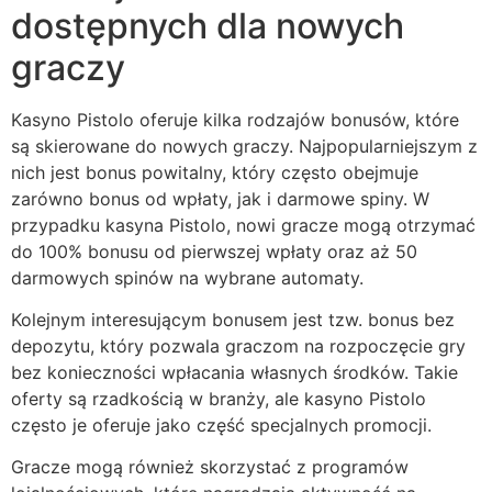
dostępnych dla nowych
graczy
Kasyno Pistolo oferuje kilka rodzajów bonusów, które
są skierowane do nowych graczy. Najpopularniejszym z
nich jest bonus powitalny, który często obejmuje
zarówno bonus od wpłaty, jak i darmowe spiny. W
przypadku kasyna Pistolo, nowi gracze mogą otrzymać
do 100% bonusu od pierwszej wpłaty oraz aż 50
darmowych spinów na wybrane automaty.
Kolejnym interesującym bonusem jest tzw. bonus bez
depozytu, który pozwala graczom na rozpoczęcie gry
bez konieczności wpłacania własnych środków. Takie
oferty są rzadkością w branży, ale kasyno Pistolo
często je oferuje jako część specjalnych promocji.
Gracze mogą również skorzystać z programów