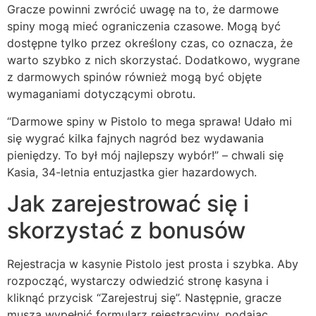
Gracze powinni zwrócić uwagę na to, że darmowe
spiny mogą mieć ograniczenia czasowe. Mogą być
dostępne tylko przez określony czas, co oznacza, że
warto szybko z nich skorzystać. Dodatkowo, wygrane
z darmowych spinów również mogą być objęte
wymaganiami dotyczącymi obrotu.
“Darmowe spiny w Pistolo to mega sprawa! Udało mi
się wygrać kilka fajnych nagród bez wydawania
pieniędzy. To był mój najlepszy wybór!” – chwali się
Kasia, 34-letnia entuzjastka gier hazardowych.
Jak zarejestrować się i
skorzystać z bonusów
Rejestracja w kasynie Pistolo jest prosta i szybka. Aby
rozpocząć, wystarczy odwiedzić stronę kasyna i
kliknąć przycisk “Zarejestruj się”. Następnie, gracze
muszą wypełnić formularz rejestracyjny, podając