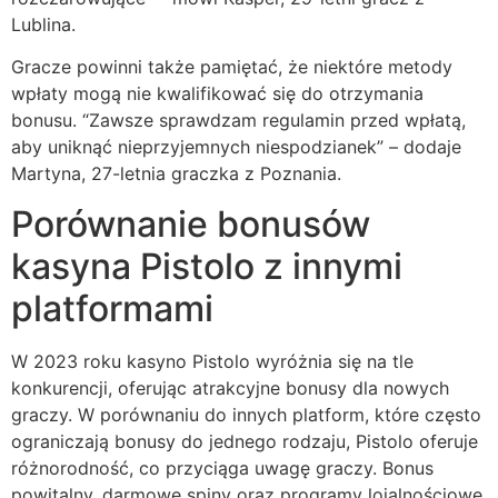
Lublina.
Gracze powinni także pamiętać, że niektóre metody
wpłaty mogą nie kwalifikować się do otrzymania
bonusu. “Zawsze sprawdzam regulamin przed wpłatą,
aby uniknąć nieprzyjemnych niespodzianek” – dodaje
Martyna, 27-letnia graczka z Poznania.
Porównanie bonusów
kasyna Pistolo z innymi
platformami
W 2023 roku kasyno Pistolo wyróżnia się na tle
konkurencji, oferując atrakcyjne bonusy dla nowych
graczy. W porównaniu do innych platform, które często
ograniczają bonusy do jednego rodzaju, Pistolo oferuje
różnorodność, co przyciąga uwagę graczy. Bonus
powitalny, darmowe spiny oraz programy lojalnościowe