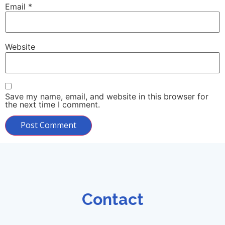
Email
*
Website
Save my name, email, and website in this browser for
the next time I comment.
Contact