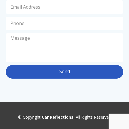
Send
© Copyright
Car Reflections.
All Rights Reserved