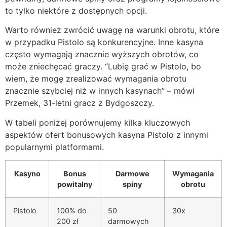
to tylko niektóre z dostępnych opcji.
Warto również zwrócić uwagę na warunki obrotu, które
w przypadku Pistolo są konkurencyjne. Inne kasyna
często wymagają znacznie wyższych obrotów, co
może zniechęcać graczy. “Lubię grać w Pistolo, bo
wiem, że mogę zrealizować wymagania obrotu
znacznie szybciej niż w innych kasynach” – mówi
Przemek, 31-letni gracz z Bydgoszczy.
W tabeli poniżej porównujemy kilka kluczowych
aspektów ofert bonusowych kasyna Pistolo z innymi
popularnymi platformami.
Kasyno
Bonus
Darmowe
Wymagania
powitalny
spiny
obrotu
Pistolo
100% do
50
30x
200 zł
darmowych