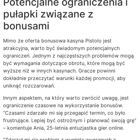
Potencjalne ograniczenia i
pułapki związane z
bonusami
Mimo że oferta bonusowa kasyna Pistolo jest
atrakcyjna, warto być świadomym potencjalnych
ograniczeń. Jednym z najczęstszych problemów mogą
być wymagania dotyczące obrotu, które mogą być
wyższe niż w innych kasynach. Gracze powinni
dokładnie przeczytać warunki każdej promocji, aby
uniknąć rozczarowań.
Innym aspektem, na który warto zwrócić uwagę, jest
ograniczenie czasowe na wykorzystanie bonusów.
“Czasami zdarzało mi się przegapić termin, co było
frustrujące. Lepiej być ostrożnym i planować swoją grę”
– komentuje Ania, 25-letnia entuzjastka gier online.
“Zdarzył mi się problem z wypłatą wygranych z