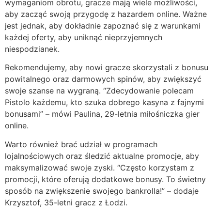
wymaganiom obrotu, gracze mają wiele możliwości,
aby zacząć swoją przygodę z hazardem online. Ważne
jest jednak, aby dokładnie zapoznać się z warunkami
każdej oferty, aby uniknąć nieprzyjemnych
niespodzianek.
Rekomendujemy, aby nowi gracze skorzystali z bonusu
powitalnego oraz darmowych spinów, aby zwiększyć
swoje szanse na wygraną. “Zdecydowanie polecam
Pistolo każdemu, kto szuka dobrego kasyna z fajnymi
bonusami” – mówi Paulina, 29-letnia miłośniczka gier
online.
Warto również brać udział w programach
lojalnościowych oraz śledzić aktualne promocje, aby
maksymalizować swoje zyski. “Często korzystam z
promocji, które oferują dodatkowe bonusy. To świetny
sposób na zwiększenie swojego bankrolla!” – dodaje
Krzysztof, 35-letni gracz z Łodzi.