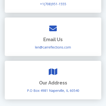
+1(708)951-1555
Email Us
len@carreflections.com
Our Address
P.O Box 4981 Naperville, IL 60540