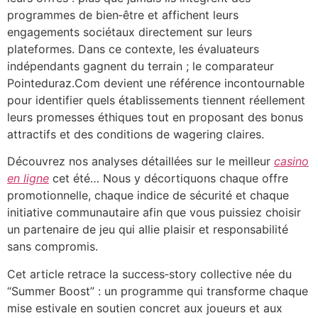
programmes de bien‑être et affichent leurs
engagements sociétaux directement sur leurs
plateformes. Dans ce contexte, les évaluateurs
indépendants gagnent du terrain ; le comparateur
Pointeduraz.Com devient une référence incontournable
pour identifier quels établissements tiennent réellement
leurs promesses éthiques tout en proposant des bonus
attractifs et des conditions de wagering claires.
Découvrez nos analyses détaillées sur le meilleur
casino
en ligne
cet été… Nous y décortiquons chaque offre
promotionnelle, chaque indice de sécurité et chaque
initiative communautaire afin que vous puissiez choisir
un partenaire de jeu qui allie plaisir et responsabilité
sans compromis.
Cet article retrace la success‑story collective née du
“Summer Boost” : un programme qui transforme chaque
mise estivale en soutien concret aux joueurs et aux