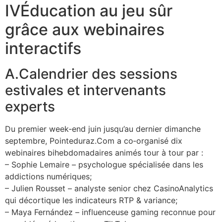
IVÉducation au jeu sûr
grâce aux webinaires
interactifs
A.Calendrier des sessions
estivales et intervenants
experts
Du premier week‑end juin jusqu’au dernier dimanche
septembre, Pointeduraz.Com a co‑organisé dix
webinaires bihebdomadaires animés tour à tour par :
– Sophie Lemaire – psychologue spécialisée dans les
addictions numériques;
– Julien Rousset – analyste senior chez CasinoAnalytics
qui décortique les indicateurs RTP & variance;
– Maya Fernández – influenceuse gaming reconnue pour