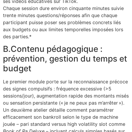
ses vidéos éducatives sur TikTok.
Chaque session dure environ cinquante minutes suivie
trente minutes questions/réponses afin que chaque
participant puisse poser ses problèmes concrets liés
aux budgets ou aux limites temporelles imposées lors
des parties.*
B.Contenu pédagogique :
prévention, gestion du temps et
budget
Le premier module porte sur la reconnaissance précoce
des signes compulsifs : fréquence excessive (>5
sessions/jour), augmentation rapide des montants misés
ou sensation persistante (« je ne peux pas m’arrêter »).
Un deuxième atelier détaille comment paramétrer
efficacement son bankroll selon le type de machine
jouée – pari standard versus high volatility slot comme
Book of Ra Deluxe
– incluant calculs simples basés sur