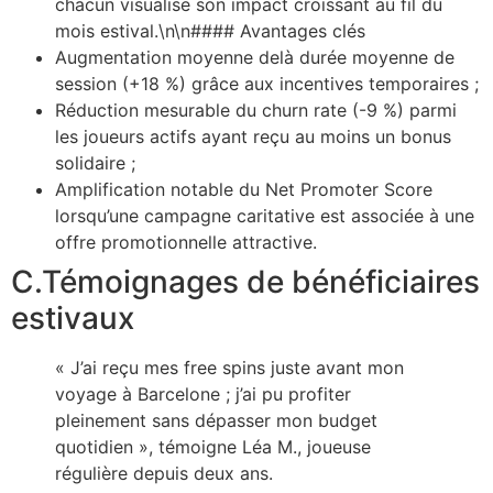
chacun visualise son impact croissant au fil du
mois estival.\n\n#### Avantages clés
Augmentation moyenne delà durée moyenne de
session (+18 %) grâce aux incentives temporaires ;
Réduction mesurable du churn rate (-9 %) parmi
les joueurs actifs ayant reçu au moins un bonus
solidaire ;
Amplification notable du Net Promoter Score
lorsqu’une campagne caritative est associée à une
offre promotionnelle attractive.​
C.Témoignages de bénéficiaires
estivaux
« J’ai reçu mes free spins juste avant mon
voyage à Barcelone ; j’ai pu profiter
pleinement sans dépasser mon budget
quotidien », témoigne Léa M., joueuse
régulière depuis deux ans.