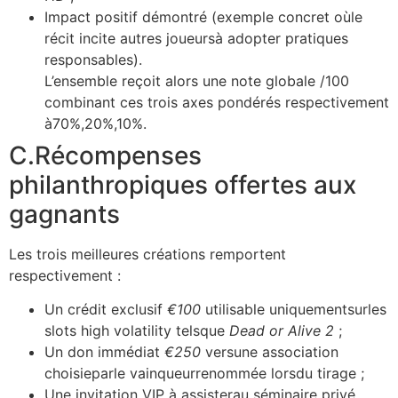
Impact positif démontré (exemple concret oùle
récit incite autres joueursà adopter pratiques
responsables).
L’ensemble reçoit alors une note globale /100
combinant ces trois axes pondérés respectivement
à70%,20%,10%.
C.Récompenses
philanthropiques offertes aux
gagnants
Les trois meilleures créations remportent
respectivement :
Un crédit exclusif
€100
utilisable uniquementsurles
slots high volatility telsque
Dead or Alive 2
;
Un don immédiat
€250
versune association
choisieparle vainqueurrenommée lorsdu tirage ;
Une invitation VIP à assisterau séminaire privé