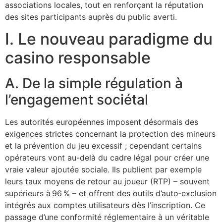
associations locales, tout en renforçant la réputation
des sites participants auprès du public averti.
I. Le nouveau paradigme du
casino responsable
A. De la simple régulation à
l’engagement sociétal
Les autorités européennes imposent désormais des
exigences strictes concernant la protection des mineurs
et la prévention du jeu excessif ; cependant certains
opérateurs vont au-delà du cadre légal pour créer une
vraie valeur ajoutée sociale. Ils publient par exemple
leurs taux moyens de retour au joueur (RTP) – souvent
supérieurs à 96 % – et offrent des outils d’auto‑exclusion
intégrés aux comptes utilisateurs dès l’inscription. Ce
passage d’une conformité réglementaire à un véritable