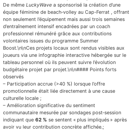
De même
LuckyWave
a sponsorisé la création d’une
équipe féminine de beach‑volley au Cap-Ferrat , offrant
non seulement l’équipement mais aussi trois semaines
d’entraînement intensif encadrées par un coach
professionnel rémunéré grâce aux contributions
volontaires issues du programme Summer
Boost.\n\nCes projets locaux sont rendus visibles aux
joueurs via une infographie interactive hébergée sur le
tableau personnel où ils peuvent suivre l’évolution
budgétaire projet par projet.\n\n#### Points forts
observés
– Participation accrue (>40 %) lorsque l’offre
promotionnelle était liée directement à une cause
culturelle locale ;
– Amélioration significative du sentiment
communautaire mesurée par sondages post‑session
indiquant que
62 %
se sentent « plus impliqués » après
avoir vu leur contribution concrète affichée.;