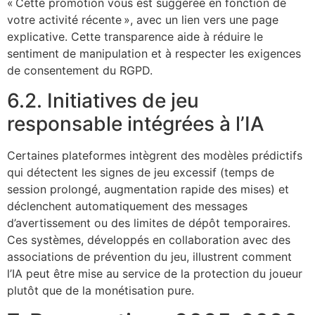
« Cette promotion vous est suggérée en fonction de
votre activité récente », avec un lien vers une page
explicative. Cette transparence aide à réduire le
sentiment de manipulation et à respecter les exigences
de consentement du RGPD.
6.2. Initiatives de jeu
responsable intégrées à l’IA
Certaines plateformes intègrent des modèles prédictifs
qui détectent les signes de jeu excessif (temps de
session prolongé, augmentation rapide des mises) et
déclenchent automatiquement des messages
d’avertissement ou des limites de dépôt temporaires.
Ces systèmes, développés en collaboration avec des
associations de prévention du jeu, illustrent comment
l’IA peut être mise au service de la protection du joueur
plutôt que de la monétisation pure.