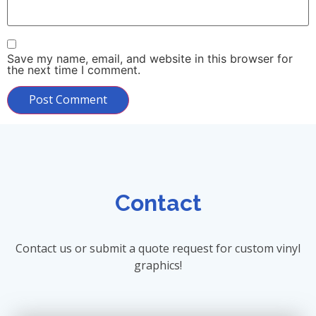
Save my name, email, and website in this browser for
the next time I comment.
Contact
Contact us or submit a quote request for custom vinyl
graphics!