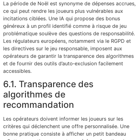
La période de Noël est synonyme de dépenses accrues,
ce qui peut rendre les joueurs plus vulnérables aux
incitations ciblées. Une IA qui propose des bonus
généreux à un profil identifié comme à risque de jeu
problématique soulève des questions de responsabilité.
Les régulateurs européens, notamment via le RGPD et
les directives sur le jeu responsable, imposent aux
opérateurs de garantir la transparence des algorithmes
et de fournir des outils d’auto‑exclusion facilement
accessibles.
6.1. Transparence des
algorithmes de
recommandation
Les opérateurs doivent informer les joueurs sur les
critères qui déclenchent une offre personnalisée. Une
bonne pratique consiste à afficher un petit bandeau