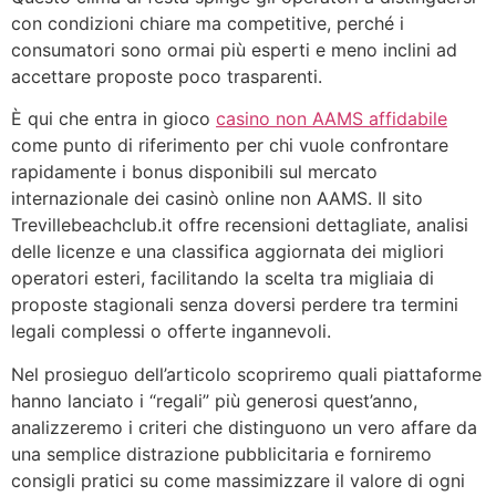
con condizioni chiare ma competitive, perché i
consumatori sono ormai più esperti e meno inclini ad
accettare proposte poco trasparenti.
È qui che entra in gioco
casino non AAMS affidabile
come punto di riferimento per chi vuole confrontare
rapidamente i bonus disponibili sul mercato
internazionale dei casinò online non AAMS. Il sito
Trevillebeachclub.it offre recensioni dettagliate, analisi
delle licenze e una classifica aggiornata dei migliori
operatori esteri, facilitando la scelta tra migliaia di
proposte stagionali senza doversi perdere tra termini
legali complessi o offerte ingannevoli.
Nel prosieguo dell’articolo scopriremo quali piattaforme
hanno lanciato i “regali” più generosi quest’anno,
analizzeremo i criteri che distinguono un vero affare da
una semplice distrazione pubblicitaria e forniremo
consigli pratici su come massimizzare il valore di ogni