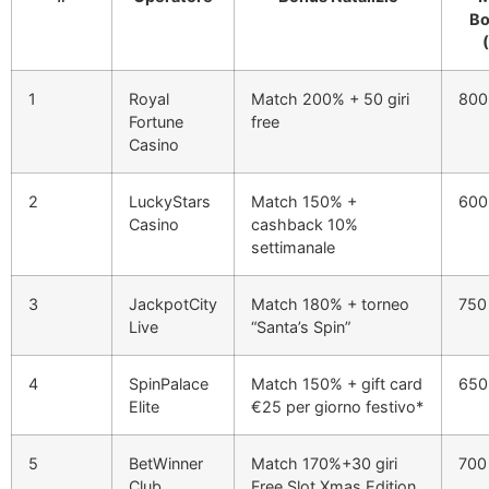
Bo
1
Royal
Match 200% + 50 giri
800
Fortune
free
Casino
2
LuckyStars
Match 150% +
600
Casino
cashback 10%
settimanale
3
JackpotCity
Match 180% + torneo
750
Live
“Santa’s Spin”
4
SpinPalace
Match 150% + gift card
650
Elite
€25 per giorno festivo*
5
BetWinner
Match 170%+30 giri
700
Club
Free Slot Xmas Edition