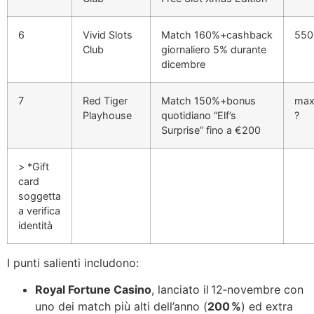
6
Vivid Slots
Match 160%+cashback
550
Club
giornaliero 5% durante
dicembre
7
Red Tiger
Match 150%+bonus
max
Playhouse
quotidiano “Elf’s
?
Surprise” fino a €200
> *Gift
card
soggetta
a verifica
identità
I punti salienti includono:
Royal Fortune Casino
, lanciato il 12‑novembre con
uno dei match più alti dell’anno (
200 %
) ed extra