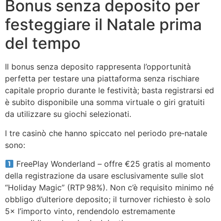
Bonus senza deposito per
festeggiare il Natale prima
del tempo
Il bonus senza deposito rappresenta l’opportunità
perfetta per testare una piattaforma senza rischiare
capitale proprio durante le festività; basta registrarsi ed
è subito disponibile una somma virtuale o giri gratuiti
da utilizzare su giochi selezionati.
I tre casinò che hanno spiccato nel periodo pre‑natale
sono:
FreePlay Wonderland – offre €25 gratis al momento
della registrazione da usare esclusivamente sulle slot
“Holiday Magic” (RTP 98%). Non c’è requisito minimo né
obbligo d’ulteriore deposito; il turnover richiesto è solo
5× l’importo vinto, rendendolo estremamente