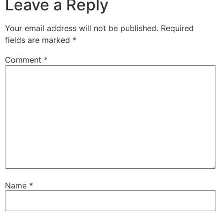
Leave a Reply
Your email address will not be published.
Required
fields are marked
*
Comment
*
Name
*