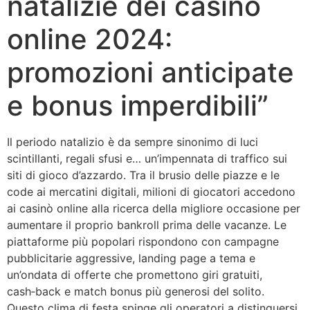
natalizie dei casinò
online 2024:
promozioni anticipate
e bonus imperdibili”
Il periodo natalizio è da sempre sinonimo di luci
scintillanti, regali sfusi e… un’impennata di traffico sui
siti di gioco d’azzardo. Tra il brusio delle piazze e le
code ai mercatini digitali, milioni di giocatori accedono
ai casinò online alla ricerca della migliore occasione per
aumentare il proprio bankroll prima delle vacanze. Le
piattaforme più popolari rispondono con campagne
pubblicitarie aggressive, landing page a tema e
un’ondata di offerte che promettono giri gratuiti,
cash‑back e match bonus più generosi del solito.
Questo clima di festa spinge gli operatori a distinguersi