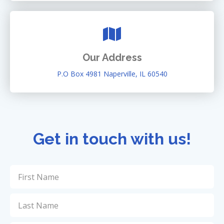
Our Address
P.O Box 4981 Naperville, IL 60540
Get in touch with us!