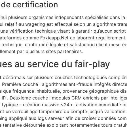
de certification
d’hui plusieurs organismes indépendants spécialisés dans la 
 relatif au wagering est effectué selon un algorithme tra
i une vérification technique visant à garantir qu’aucun scri
lateformes comme Foxieapp.Net collaborent régulièrement ave
té technique, conformité légale et satisfaction client mesur
llement par plusieurs sites partenaires.
es au service du fair‑play
t désormais sur plusieurs couches technologiques compléme
 Première couche : algorithmes anti‑fraude intégrés direct
ls que fréquence inhabituelle, provenance géographique disc
 . Deuxième couche : modules CRM enrichis par intelligenc
n typique – création massive <24h , activation immédiate pu
 un verrouillage temporaire du compte jusqu’à validation 
ing appliqué aux logs serveur afin de croiser données comp
oute tentative détournée exploitant notammentles tours grat