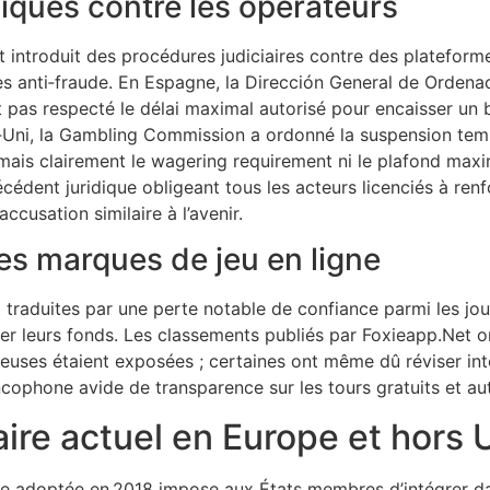
diques contre les opérateurs
t introduit des procédures judiciaires contre des plateform
s anti‑fraude. En Espagne, la Dirección General de Ordena
ait pas respecté le délai maximal autorisé pour encaisser un
e‑Uni, la Gambling Commission a ordonné la suspension temp
jamais clairement le wagering requirement ni le plafond max
édent juridique obligeant tous les acteurs licenciés à renfo
ccusation similaire à l’avenir.
des marques de jeu en ligne
raduites par une perte notable de confiance parmi les joue
déposer leurs fonds. Les classements publiés par Foxieapp.Ne
teuses étaient exposées ; certaines ont même dû réviser i
ncophone avide de transparence sur les tours gratuits et aut
ire actuel en Europe et hors 
le adoptée en 2018 impose aux États membres d’intégrer dan