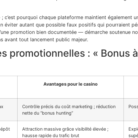
le ; c’est pourquoi chaque plateforme maintient également 
 éviter autant que possible faux positifs qui pourraient pén
t d’une promotion bien documentée — démarche soutenue n
s avant tout lancement public majeur.
s promotionnelles : « Bonus à
Avantages pour le casino
ax
Contrôle précis du coût marketing ; réduction
Poss
nette du “bonus hunting”
dépôt
Attraction massive grâce visibilité élevée ;
Expl
hausse rapide du trafic brut
supé