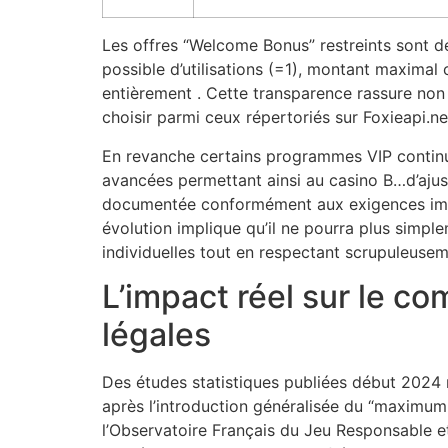
Les offres “Welcome Bonus” restreints sont d
possible d’utilisations (=1), montant maximal 
entièrement . Cette transparence rassure non s
choisir parmi ceux répertoriés sur Foxieapi.ne
En revanche certains programmes VIP continu
avancées permettant ainsi au casino B…d’ajus
documentée conformément aux exigences impos
évolution implique qu’il ne pourra plus simpl
individuelles tout en respectant scrupuleus
L’impact réel sur le c
légales
Des études statistiques publiées début 2024
après l’introduction généralisée du “maximum
l’Observatoire Français du Jeu Responsable e