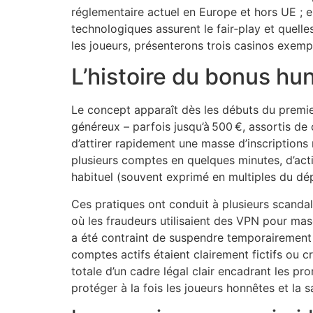
réglementaire actuel en Europe et hors UE ; e
technologiques assurent le fair‑play et quell
les joueurs, présenterons trois casinos exemp
L’histoire du bonus hu
Le concept apparaît dès les débuts du premie
généreux – parfois jusqu’à 500 €, assortis d
d’attirer rapidement une masse d’inscription
plusieurs comptes en quelques minutes, d’act
habituel (souvent exprimé en multiples du dé
Ces pratiques ont conduit à plusieurs scandal
où les fraudeurs utilisaient des VPN pour mas
a été contraint de suspendre temporairement
comptes actifs étaient clairement fictifs ou 
totale d’un cadre légal clair encadrant les pr
protéger à la fois les joueurs honnêtes et la s