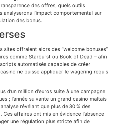
ransparence des offres, quels outils
ous analyserons l’impact comportemental sur
ulation des bonus.
verses
 sites offraient alors des “welcome bonuses”
laires comme Starburst ou Book of Dead – afin
 scripts automatisés capables de créer
casino ne puisse appliquer le wagering requis
lus d’un million d’euros suite à une campagne
ues ; l’année suivante un grand casino maltais
analyse révélant que plus de 30 % des
». Ces affaires ont mis en évidence l’absence
ger une régulation plus stricte afin de