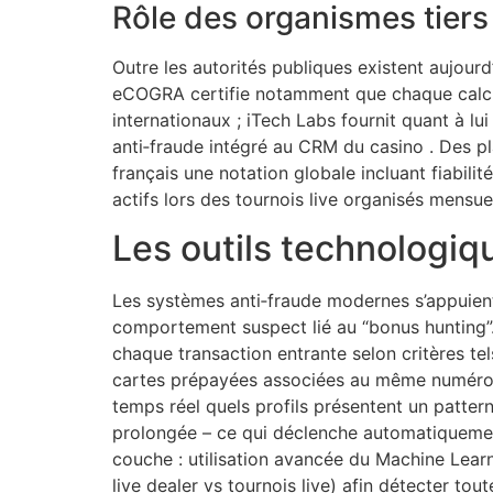
Rôle des organismes tiers 
Outre les autorités publiques existent aujour
eCOGRA certifie notamment que chaque calcul
internationaux ; iTech Labs fournit quant à lu
anti‑fraude intégré au CRM du casino . Des p
français une notation globale incluant fiabili
actifs lors des tournois live organisés mensue
Les outils technologiqu
Les systèmes anti‑fraude modernes s’appuien
comportement suspect lié au “bonus hunting”.
chaque transaction entrante selon critères te
cartes prépayées associées au même numéro IP
temps réel quels profils présentent un patter
prolongée – ce qui déclenche automatiquement
couche : utilisation avancée du Machine Learn
live dealer vs tournois live) afin détecter t