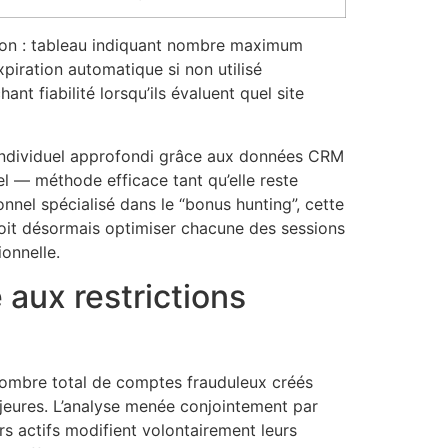
tion : tableau indiquant nombre maximum
xpiration automatique si non utilisé
t fiabilité lorsqu’ils évaluent quel site
 individuel approfondi grâce aux données CRM
l — méthode efficace tant qu’elle reste
el spécialisé dans le “bonus hunting”, cette
 doit désormais optimiser chacune des sessions
onnelle.
 aux restrictions
nombre total de comptes frauduleux créés
jeures. L’analyse menée conjointement par
s actifs modifient volontairement leurs