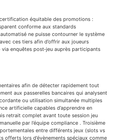
certification équitable des promotions :
nsparent conforme aux standards
pt automatisé ne puisse contourner le système
c ces tiers afin d’offrir aux joueurs
ée via enquêtes post‑jeu auprès participants
ntaires afin de détecter rapidement tout
ement aux passerelles bancaires qui analysent
ordante ou utilisation simultanée multiples
e artificielle capables d’apprendre en
is retrait complet avant toute session jeu
manuelle par l’équipe compliance . Troisième
ortementales entre différents jeux (slots vs
uits offerts lors d’évènements spéciaux comme