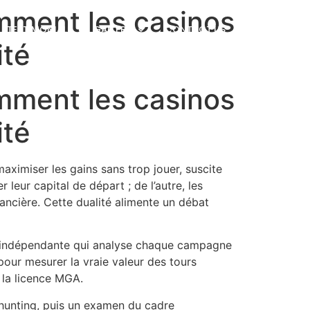
omment les casinos
TESTIMONIALS
GALLERY
CONTACT US
ité
omment les casinos
ité
aximiser les gains sans trop jouer, suscite
leur capital de départ ; de l’autre, les
ancière. Cette dualité alimente un débat
 indépendante qui analyse chaque campagne
our mesurer la vraie valeur des tours
 la licence MGA.
s hunting, puis un examen du cadre