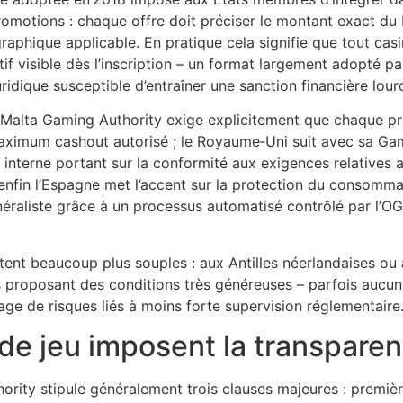
promotions : chaque offre doit préciser le montant exact 
graphique applicable. En pratique cela signifie que tout cas
if visible dès l’inscription – un format largement adopté p
idique susceptible d’entraîner une sanction financière lour
 la Malta Gaming Authority exige explicitement que chaque
maximum cashout autorisé ; le Royaume‑Uni suit avec sa G
it interne portant sur la conformité aux exigences relativ
; enfin l’Espagne met l’accent sur la protection du consomma
généraliste grâce à un processus automatisé contrôlé par l
stent beaucoup plus souples : aux Antilles néerlandaises ou 
 proposant des conditions très généreuses – parfois aucun
age de risques liés à moins forte supervision réglementaire
de jeu imposent la transpare
ority stipule généralement trois clauses majeures : premièr