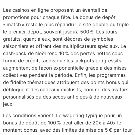
Les casinos en ligne proposent un éventail de
promotions pour chaque fête. Le bonus de dépôt
« match » reste le plus répandu : le site double ou triple
le premier dépôt, souvent jusqu’à 500 €. Les tours
gratuits, quant à eux, sont décorés de symboles
saisonniers et offrent des multiplicateurs spéciaux. Le
cash‑back de Noël rend 10 % des pertes nettes sous
forme de crédit, tandis que les jackpots progressifs
augmentent de façon exponentielle grâce à des mises
collectives pendant la période. Enfin, les programmes
de fidélité thématiques attribuent des points bonus qui
débloquent des cadeaux exclusifs, comme des avatars
personnalisés ou des accès anticipés à de nouveaux
jeux.
Les conditions varient. Le wagering typique pour un
bonus de dépôt de 100 % peut aller de 20x à 40x le
montant bonus, avec des limites de mise de 5 € par tour