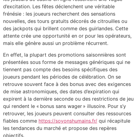
d’excitation. Les fêtes déclenchent une véritable
frénésie : les joueurs recherchent des sensations
nouvelles, des tours gratuits décorés de citrouilles ou
des jackpots qui brillent comme des guirlandes. Cette
attente crée une opportunité en or pour les opérateurs,
mais elle génère aussi un problème récurrent.
En effet, la plupart des promotions saisonnières sont
présentées sous forme de messages génériques qui ne
tiennent pas compte des besoins spécifiques des
joueurs pendant les périodes de célébration. On se
retrouve souvent face à des bonus avec des exigences
de mise astronomiques, des dates d’expiration qui
expirent à la dernière seconde ou des restrictions de jeu
qui rendent le « bonus sans wager » illusoire. Pour s’y
retrouver, les joueurs peuvent consulter des ressources
fiables comme
https://soyonshumains.fr/
qui récapitule
les tendances du marché et propose des repères
objectifs.