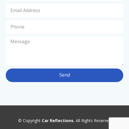
Send
© Copyright
Car Reflections.
All Rights Reserved