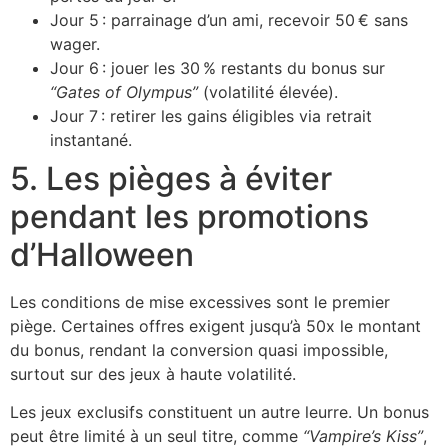
Jour 5 : parrainage d’un ami, recevoir 50 € sans
wager.
Jour 6 : jouer les 30 % restants du bonus sur
“Gates of Olympus”
(volatilité élevée).
Jour 7 : retirer les gains éligibles via retrait
instantané.
5. Les pièges à éviter
pendant les promotions
d’Halloween
Les conditions de mise excessives sont le premier
piège. Certaines offres exigent jusqu’à 50x le montant
du bonus, rendant la conversion quasi impossible,
surtout sur des jeux à haute volatilité.
Les jeux exclusifs constituent un autre leurre. Un bonus
peut être limité à un seul titre, comme
“Vampire’s Kiss”
,