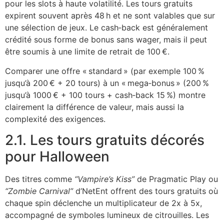
pour les slots à haute volatilité. Les tours gratuits
expirent souvent après 48 h et ne sont valables que sur
une sélection de jeux. Le cash‑back est généralement
crédité sous forme de bonus sans wager, mais il peut
être soumis à une limite de retrait de 100 €.
Comparer une offre « standard » (par exemple 100 %
jusqu’à 200 € + 20 tours) à un « mega‑bonus » (200 %
jusqu’à 1000 € + 100 tours + cash‑back 15 %) montre
clairement la différence de valeur, mais aussi la
complexité des exigences.
2.1. Les tours gratuits décorés
pour Halloween
Des titres comme
“Vampire’s Kiss”
de Pragmatic Play ou
“Zombie Carnival”
d’NetEnt offrent des tours gratuits où
chaque spin déclenche un multiplicateur de 2x à 5x,
accompagné de symboles lumineux de citrouilles. Les