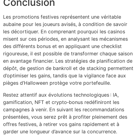
Conclusion
Les promotions festives représentent une véritable
aubaine pour les joueurs avisés, à condition de savoir
les décortiquer. En comprenant pourquoi les casinos
misent sur ces périodes, en analysant les mécanismes
des différents bonus et en appliquant une checklist
rigoureuse, il est possible de transformer chaque saison
en avantage financier. Les stratégies de planification de
dépôt, de gestion de bankroll et de stacking permettent
d’optimiser les gains, tandis que la vigilance face aux
pièges d’Halloween protège votre portefeuille.
Restez attentif aux évolutions technologiques : IA,
gamification, NFT et crypto‑bonus redéfiniront les
campagnes à venir. En suivant les recommandations
présentées, vous serez prêt à profiter pleinement des
offres festives, à retirer vos gains rapidement et à
garder une longueur d’avance sur la concurrence.