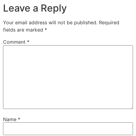
Leave a Reply
Your email address will not be published.
Required
fields are marked
*
Comment
*
Name
*