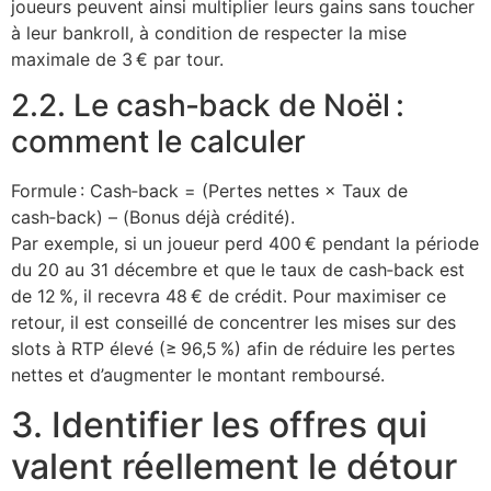
joueurs peuvent ainsi multiplier leurs gains sans toucher
à leur bankroll, à condition de respecter la mise
maximale de 3 € par tour.
2.2. Le cash‑back de Noël :
comment le calculer
Formule : Cash‑back = (Pertes nettes × Taux de
cash‑back) – (Bonus déjà crédité).
Par exemple, si un joueur perd 400 € pendant la période
du 20 au 31 décembre et que le taux de cash‑back est
de 12 %, il recevra 48 € de crédit. Pour maximiser ce
retour, il est conseillé de concentrer les mises sur des
slots à RTP élevé (≥ 96,5 %) afin de réduire les pertes
nettes et d’augmenter le montant remboursé.
3. Identifier les offres qui
valent réellement le détour