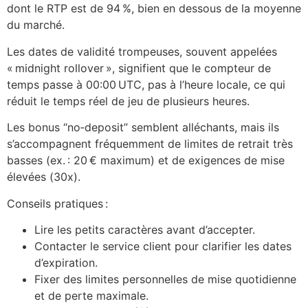
dont le RTP est de 94 %, bien en dessous de la moyenne
du marché.
Les dates de validité trompeuses, souvent appelées
« midnight rollover », signifient que le compteur de
temps passe à 00:00 UTC, pas à l’heure locale, ce qui
réduit le temps réel de jeu de plusieurs heures.
Les bonus “no‑deposit” semblent alléchants, mais ils
s’accompagnent fréquemment de limites de retrait très
basses (ex. : 20 € maximum) et de exigences de mise
élevées (30x).
Conseils pratiques :
Lire les petits caractères avant d’accepter.
Contacter le service client pour clarifier les dates
d’expiration.
Fixer des limites personnelles de mise quotidienne
et de perte maximale.