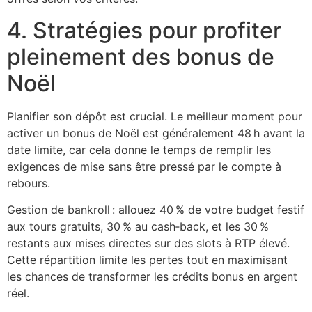
4. Stratégies pour profiter
pleinement des bonus de
Noël
Planifier son dépôt est crucial. Le meilleur moment pour
activer un bonus de Noël est généralement 48 h avant la
date limite, car cela donne le temps de remplir les
exigences de mise sans être pressé par le compte à
rebours.
Gestion de bankroll : allouez 40 % de votre budget festif
aux tours gratuits, 30 % au cash‑back, et les 30 %
restants aux mises directes sur des slots à RTP élevé.
Cette répartition limite les pertes tout en maximisant
les chances de transformer les crédits bonus en argent
réel.