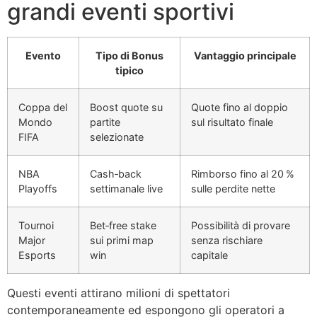
grandi eventi sportivi
Evento
Tipo di Bonus
Vantaggio principale
tipico
Coppa del
Boost quote su
Quote fino al doppio
Mondo
partite
sul risultato finale
FIFA
selezionate
NBA
Cash‑back
Rimborso fino al 20 %
Playoffs
settimanale live
sulle perdite nette
Tournoi
Bet‑free stake
Possibilità di provare
Major
sui primi map
senza rischiare
Esports
win
capitale
Questi eventi attirano milioni di spettatori
contemporaneamente ed espongono gli operatori a