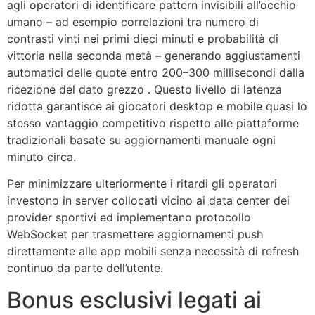
agli operatori di identificare pattern invisibili all’occhio
umano – ad esempio correlazioni tra numero di
contrasti vinti nei primi dieci minuti e probabilità di
vittoria nella seconda metà – generando aggiustamenti
automatici delle quote entro 200–300 millisecondi dalla
ricezione del dato grezzo . Questo livello di latenza
ridotta garantisce ai giocatori desktop e mobile quasi lo
stesso vantaggio competitivo rispetto alle piattaforme
tradizionali basate su aggiornamenti manuale ogni
minuto circa.
Per minimizzare ulteriormente i ritardi gli operatori
investono in server collocati vicino ai data center dei
provider sportivi ed implementano protocollo
WebSocket per trasmettere aggiornamenti push
direttamente alle app mobili senza necessità di refresh
continuo da parte dell’utente.
Bonus esclusivi legati ai