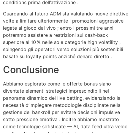
conditions prima dell’attivazione .
Guardando al futuro ADM sta valutando nuove direttive
volte a limitare ulteriormente i promozioni aggressive
legate al gioco dal vivo ; entro i prossimi tre anni
potremmo assistere a restrizioni sul cash‑back
superiore al 10 % nelle sole categorie high volatility ,
spingendo gli operatori verso soluzioni più sostenibili
basate su loyalty points anziché denaro diretto .
Conclusione
Abbiamo esplorato come le offerte bonus siano
diventate elementi strategici imprescindibili nel
panorama dinamico del live betting, evidenziando la
necessità d’impiegare metodologie disciplinate nella
gestione del bankroll per evitare decisioni impulsive
sotto pressione emotiva . Inoltre abbiamo mostrato
come tecnologie sofisticate — AI, data feed ultra veloci