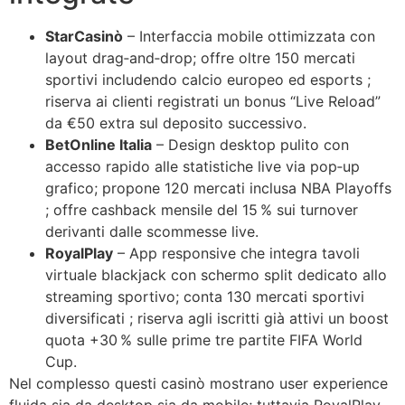
StarCasinò
– Interfaccia mobile ottimizzata con
layout drag‑and‑drop; offre oltre 150 mercati
sportivi includendo calcio europeo ed esports ;
riserva ai clienti registrati un bonus “Live Reload”
da €50 extra sul deposito successivo.
BetOnline Italia
– Design desktop pulito con
accesso rapido alle statistiche live via pop‑up
grafico; propone 120 mercati inclusa NBA Playoffs
; offre cashback mensile del 15 % sui turnover
derivanti dalle scommesse live.
RoyalPlay
– App responsive che integra tavoli
virtuale blackjack con schermo split dedicato allo
streaming sportivo; conta 130 mercati sportivi
diversificati ; riserva agli iscritti già attivi un boost
quota +30 % sulle prime tre partite FIFA World
Cup.
Nel complesso questi casinò mostrano user experience