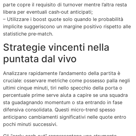
parte copre il requisito di turnover mentre l’altra resta
libera per eventuali cash‑out anticipati;
– Utilizzare i boost quote solo quando le probabilità
implicite suggeriscono un margine positivo rispetto alle
statistiche pre‑match.
Strategie vincenti nella
puntata dal vivo
Analizzare rapidamente l’andamento della partita è
cruciale: osservare metriche come possesso palla negli
ultimi cinque minuti, tiri nello specchio della porta o
percentuale prime serve aiuta a capire se una squadra
sta guadagnando momentum o sta entrando in fase
difensiva consolidata. Questi micro‑trend spesso
anticipano cambiamenti significativi nelle quote entro
pochi minuti successivi.
Gli “early cash‑out” rappresentano uno strumento