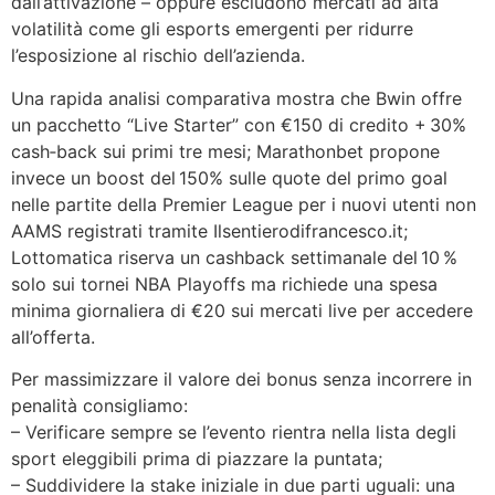
dall’attivazione – oppure escludono mercati ad alta
volatilità come gli esports emergenti per ridurre
l’esposizione al rischio dell’azienda.
Una rapida analisi comparativa mostra che Bwin offre
un pacchetto “Live Starter” con €150 di credito + 30%
cash‑back sui primi tre mesi; Marathonbet propone
invece un boost del 150% sulle quote del primo goal
nelle partite della Premier League per i nuovi utenti non
AAMS registrati tramite Ilsentierodifrancesco.it;
Lottomatica riserva un cashback settimanale del 10 %
solo sui tornei NBA Playoffs ma richiede una spesa
minima giornaliera di €20 sui mercati live per accedere
all’offerta.
Per massimizzare il valore dei bonus senza incorrere in
penalità consigliamo:
– Verificare sempre se l’evento rientra nella lista degli
sport eleggibili prima di piazzare la puntata;
– Suddividere la stake iniziale in due parti uguali: una