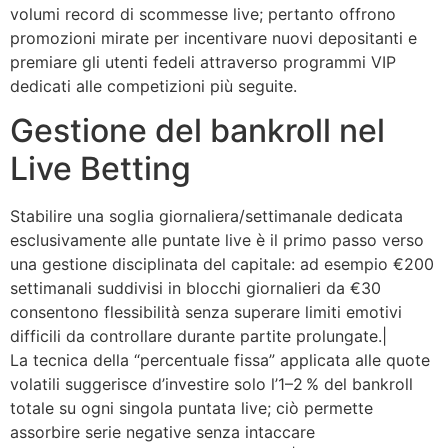
volumi record di scommesse live; pertanto offrono
promozioni mirate per incentivare nuovi depositanti e
premiare gli utenti fedeli attraverso programmi VIP
dedicati alle competizioni più seguite.
Gestione del bankroll nel
Live Betting
Stabilire una soglia giornaliera/settimanale dedicata
esclusivamente alle puntate live è il primo passo verso
una gestione disciplinata del capitale: ad esempio €200
settimanali suddivisi in blocchi giornalieri da €30
consentono flessibilità senza superare limiti emotivi
difficili da controllare durante partite prolungate.|
La tecnica della “percentuale fissa” applicata alle quote
volatili suggerisce d’investire solo l’1–2 % del bankroll
totale su ogni singola puntata live; ciò permette
assorbire serie negative senza intaccare