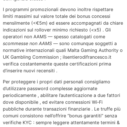
I programmi promozionali devono inoltre rispettare
limiti massimi sul valore totale dei bonus concessi
mensilmente (<€5m) ed essere accompagnati da chiare
indicazioni sul rollover minimo richiesto (<x5) . Gli
operatori non AAMS — spesso catalogati come
scommesse non AAMS
— sono comunque soggetti a
normative internazionali quali Malta Gaming Authority o
UK Gambling Commission ; ilsentierodifrancesco.it
verifica costantemente queste certificazioni prima
d’inserire nuovi recensiti .
Per proteggere i propri dati personali consigliamo
d’utilizzare password complesse aggiornate
periodicamente , abilitare l’autenticazione a due fattori
dove disponibile , ed evitare connessioni Wi‑Fi
pubbliche durante transazioni finanziarie . Le truffe più
comuni consistono nell’offrire “bonus garantiti” senza
verifiche KYC : sempre leggere attentamente termini &