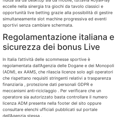
fluida sia da desktop sia da mobile; tuttavia RoyalPlay
eccelle nella sinergia tra giochi da tavolo classici e
opportunità live betting grazie alla possibilità di gestire
simultaneamente slot machine progressiva ed eventi
sportivi senza cambiare schermata.
Regolamentazione italiana e
sicurezza dei bonus Live
In Italia l’attività delle scommesse sportive è
regolamentata dall’Agenzia delle Dogane e dei Monopoli
(ADM), ex AAMS, che rilascia licenze solo agli operatori
che rispettano requisiti stringenti relativi a trasparenza
finanziaria , protezione dati personali GDPR e
meccanismi anti‑riciclaggio . Per verificare che un
operatore sia autorizzato basta controllare il numero
licenza ADM presente nella footer del sito oppure
consultare elenchi ufficiali pubblicati sul portale
dell’Agenzia stessa .