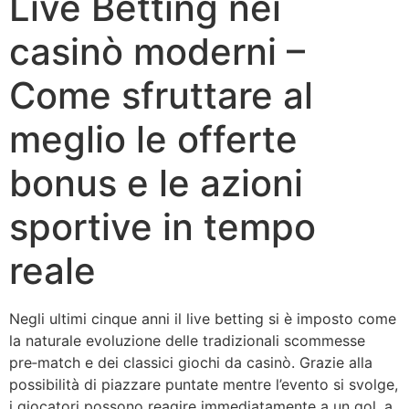
Live Betting nei
casinò moderni –
Come sfruttare al
meglio le offerte
bonus e le azioni
sportive in tempo
reale
Negli ultimi cinque anni il live betting si è imposto come
la naturale evoluzione delle tradizionali scommesse
pre‑match e dei classici giochi da casinò. Grazie alla
possibilità di piazzare puntate mentre l’evento si svolge,
i giocatori possono reagire immediatamente a un gol, a