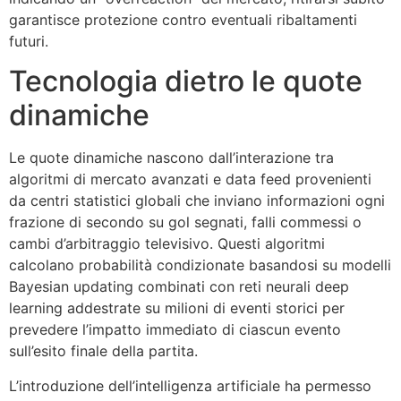
garantisce protezione contro eventuali ribaltamenti
futuri.
Tecnologia dietro le quote
dinamiche
Le quote dinamiche nascono dall’interazione tra
algoritmi di mercato avanzati e data feed provenienti
da centri statistici globali che inviano informazioni ogni
frazione di secondo su gol segnati, falli commessi o
cambi d’arbitraggio televisivo. Questi algoritmi
calcolano probabilità condizionate basandosi su modelli
Bayesian updating combinati con reti neurali deep
learning addestrate su milioni di eventi storici per
prevedere l’impatto immediato di ciascun evento
sull’esito finale della partita.
L’introduzione dell’intelligenza artificiale ha permesso