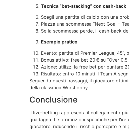
Tecnica “bet‑stacking” con cash‑back
Scegli una partita di calcio con una prob
Piazza una scommessa “Next Goal – Team
Se la scommessa perde, il cash‑back del 
Esempio pratico
Evento: partita di Premier League, 45′, 
Bonus attivo: free bet 20 € su “Over 0.5 
Azione: utilizzi la free bet per puntare 
Risultato: entro 10 minuti il Team A seg
Seguendo questi passaggi, il giocatore ottimiz
della classifica Worstlobby.
Conclusione
Il live‑betting rappresenta il collegamento pi
guadagno. Le promozioni specifiche per l’in‑pl
giocatore, riducendo il rischio percepito e mi