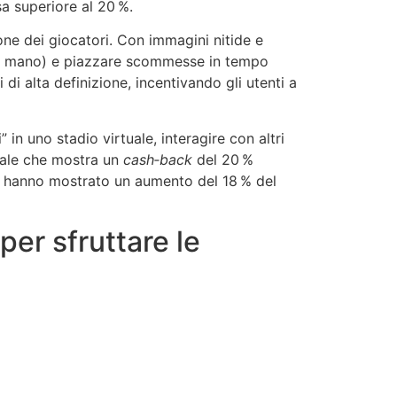
sa superiore al 20 %.
one dei giocatori. Con immagini nitide e
lo di mano) e piazzare scommesse in tempo
i alta definizione, incentivando gli utenti a
in uno stadio virtuale, interagire con altri
erale che mostra un
cash‑back
del 20 %
t, hanno mostrato un aumento del 18 % del
er sfruttare le