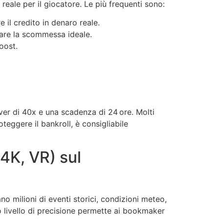
eale per il giocatore. Le più frequenti sono:
 il credito in denaro reale.
ovare la scommessa ideale.
oost.
ver di 40x e una scadenza di 24 ore. Molti
teggere il bankroll, è consigliabile
 4K, VR) sul
no milioni di eventi storici, condizioni meteo,
o livello di precisione permette ai bookmaker