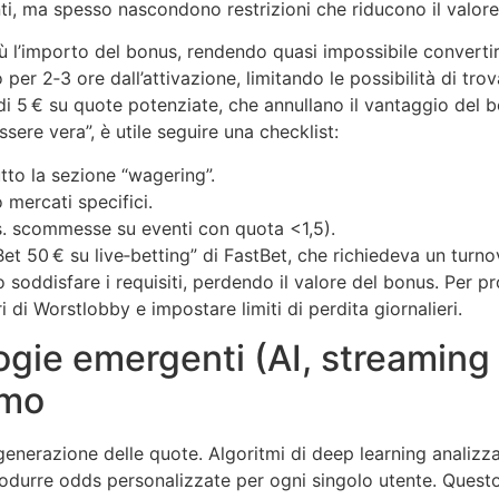
i, ma spesso nascondono restrizioni che riducono il valore r
iù l’importo del bonus, rendendo quasi impossibile convertire
 per 2‑3 ore dall’attivazione, limitando le possibilità di tr
i 5 € su quote potenziate, che annullano il vantaggio del b
sere vera”, è utile seguire una checklist:
tto la sezione “wagering”.
o mercati specifici.
. scommesse su eventi con quota <1,5).
 50 € su live‑betting” di FastBet, che richiedeva un turno
soddisfare i requisiti, perdendo il valore del bonus. Per pro
ri di Worstlobby e impostare limiti di perdita giornalieri.
ogie emergenti (AI, streaming
omo
a generazione delle quote. Algoritmi di deep learning analizza
produrre odds personalizzate per ogni singolo utente. Quest