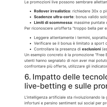
Le promozioni live possono sembrare allettant
Rollover irrealistico
: richiedere 30x o p
Scadenze ultra‑corte
: bonus valido solo
Limiti di scommessa
: massime puntate d
Per riconoscere un’offerta “troppo bella per es
Leggere attentamente i termini, soprattu
Verificare se il bonus è limitato a sport 
Controllare la presenza di
esclusioni
(es
Un esempio concreto è la promozione “Free Bet
utenti hanno segnalato di non aver mai potuto 
confrontare più offerte, utilizzare gli indicato
6. Impatto delle tecnol
live‑betting e sulle pr
L’intelligenza artificiale sta rivoluzionando l
infortuni e persino sentiment sui social per 