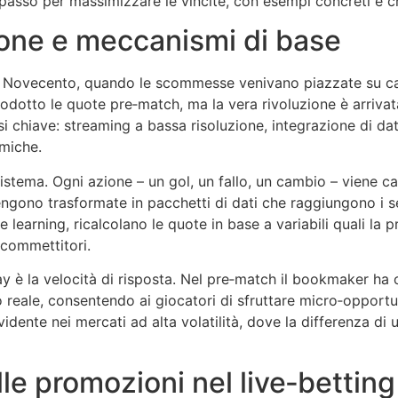
asso per massimizzare le vincite, con esempi concreti e ch
zione e meccanismi di base
del Novecento, quando le scommesse venivano piazzate su car
trodotto le quote pre‑match, ma la vera rivoluzione è arrivat
fasi chiave: streaming a bassa risoluzione, integrazione di da
amiche.
 sistema. Ogni azione – un gol, un fallo, un cambio – viene c
ngono trasformate in pacchetti di dati che raggiungono i 
e learning, ricalcolano le quote in base a variabili quali la p
scommettitori.
ay è la velocità di risposta. Nel pre‑match il bookmaker ha o
 reale, consentendo ai giocatori di sfruttare micro‑opport
dente nei mercati ad alta volatilità, dove la differenza di
lle promozioni nel live‑betting