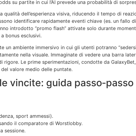
dds su partite in cui l’AI prevede una probabilità di sorpre
 qualità dell’esperienza visiva, riducendo il tempo di reazi
 possono identificare rapidamente eventi chiave (es. un fal
nno introdotto “promo flash” attivate solo durante momenti d
 a bonus esclusivi.
e un ambiente immersivo in cui gli utenti potranno “sedersi” 
ttamente nella visuale. Immaginate di vedere una barra lat
a di rigore. Le prime sperimentazioni, condotte da GalaxyBe
 del valore medio delle puntate.
e vincite: guida passo‑passo p
adenza, sport ammessi).
sando il comparatore di Worstlobby.
la sessione.