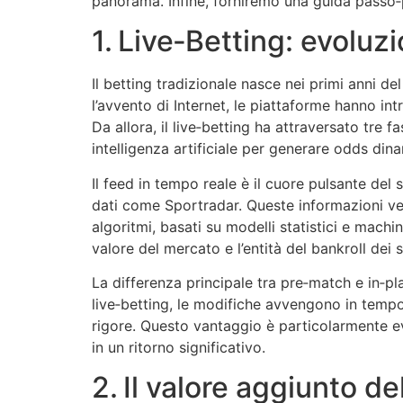
panorama. Infine, forniremo una guida passo‑p
1. Live‑Betting: evolu
Il betting tradizionale nasce nei primi anni 
l’avvento di Internet, le piattaforme hanno in
Da allora, il live‑betting ha attraversato tre 
intelligenza artificiale per generare odds din
Il feed in tempo reale è il cuore pulsante del
dati come Sportradar. Queste informazioni ve
algoritmi, basati su modelli statistici e machin
valore del mercato e l’entità del bankroll dei 
La differenza principale tra pre‑match e in‑pl
live‑betting, le modifiche avvengono in tempo
rigore. Questo vantaggio è particolarmente evi
in un ritorno significativo.
2. Il valore aggiunto de