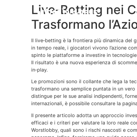
Live‑Betting nei 
+1(708)951-1555
Trasformano l’Azio
Il live‑betting è la frontiera più dinamica de
in tempo reale, i giocatori vivono l’azione c
spinto le piattaforme a investire in tecnologi
Il risultato è una nuova esperienza di scommes
in‑play.
Le promozioni sono il collante che lega la tec
trasformano una semplice puntata in un vero e
distingue per le sue analisi indipendenti, for
internazionali, è possibile consultare la pagi
Il presente articolo adotta un approccio inves
efficaci e i criteri per valutare la loro reale
Worstlobby, quali sono i rischi nascosti e come