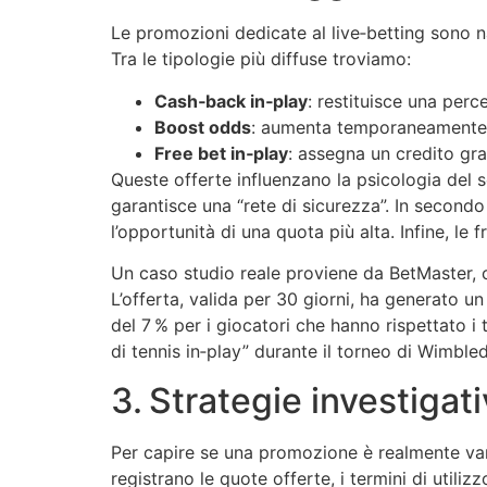
Le promozioni dedicate al live‑betting sono na
Tra le tipologie più diffuse troviamo:
Cash‑back in‑play
: restituisce una perc
Boost odds
: aumenta temporaneamente l
Free bet in‑play
: assegna un credito grat
Queste offerte influenzano la psicologia del s
garantisce una “rete di sicurezza”. In secondo
l’opportunità di una quota più alta. Infine, l
Un caso studio reale proviene da BetMaster, c
L’offerta, valida per 30 giorni, ha generato
del 7 % per i giocatori che hanno rispettato i
di tennis in‑play” durante il torneo di Wimble
3. Strategie investigati
Per capire se una promozione è realmente van
registrano le quote offerte, i termini di util