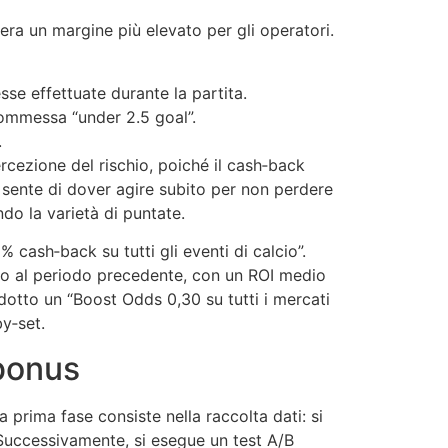
nera un margine più elevato per gli operatori.
sse effettuate durante la partita.
ommessa “under 2.5 goal”.
.
rcezione del rischio, poiché il cash‑back
e sente di dover agire subito per non perdere
do la varietà di puntate.
cash‑back su tutti gli eventi di calcio”.
tto al periodo precedente, con un ROI medio
odotto un “Boost Odds 0,30 su tutti i mercati
by‑set.
 bonus
rima fase consiste nella raccolta dati: si
. Successivamente, si esegue un test A/B