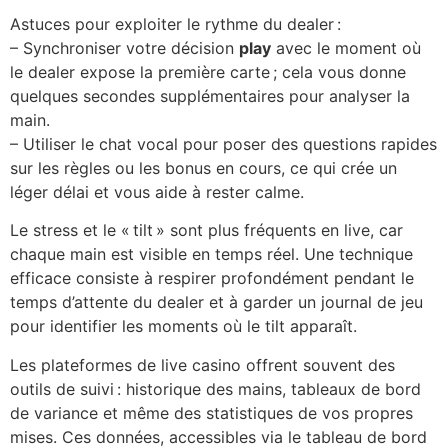
Astuces pour exploiter le rythme du dealer :
– Synchroniser votre décision
play
avec le moment où
le dealer expose la première carte ; cela vous donne
quelques secondes supplémentaires pour analyser la
main.
– Utiliser le chat vocal pour poser des questions rapides
sur les règles ou les bonus en cours, ce qui crée un
léger délai et vous aide à rester calme.
Le stress et le « tilt » sont plus fréquents en live, car
chaque main est visible en temps réel. Une technique
efficace consiste à respirer profondément pendant le
temps d’attente du dealer et à garder un journal de jeu
pour identifier les moments où le tilt apparaît.
Les plateformes de live casino offrent souvent des
outils de suivi : historique des mains, tableaux de bord
de variance et même des statistiques de vos propres
mises. Ces données, accessibles via le tableau de bord