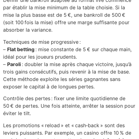
Définir une bankroll adaptée au format live commence
par établir la mise minimum de la table choisie. Si la
mise la plus basse est de 5 €, une bankroll de 500 €
(soit 100 fois la mise) offre une marge suffisante pour
absorber la variance.
Techniques de mise progressive :
–
Flat betting
: mise constante de 5 € sur chaque main,
idéal pour les joueurs prudents.
–
Paroli
: doubler la mise après chaque victoire, jusqu’à
trois gains consécutifs, puis revenir à la mise de base.
Cette méthode exploite les séries gagnantes sans
exposer le capital à de longues pertes.
Contrôle des pertes : fixer une limite quotidienne de
50 € de pertes. Une fois atteinte, arrêter la session pour
éviter le tilt.
Les promotions « reload » et « cash‑back » sont des
leviers puissants. Par exemple, un casino offre 10 % de