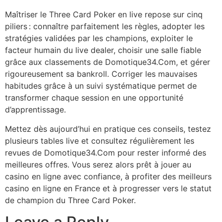
Maîtriser le Three Card Poker en live repose sur cinq
piliers : connaître parfaitement les règles, adopter les
stratégies validées par les champions, exploiter le
facteur humain du live dealer, choisir une salle fiable
grâce aux classements de Domotique34.Com, et gérer
rigoureusement sa bankroll. Corriger les mauvaises
habitudes grâce à un suivi systématique permet de
transformer chaque session en une opportunité
d’apprentissage.
Mettez dès aujourd’hui en pratique ces conseils, testez
plusieurs tables live et consultez régulièrement les
revues de Domotique34.Com pour rester informé des
meilleures offres. Vous serez alors prêt à jouer au
casino en ligne avec confiance, à profiter des meilleurs
casino en ligne en France et à progresser vers le statut
de champion du Three Card Poker.