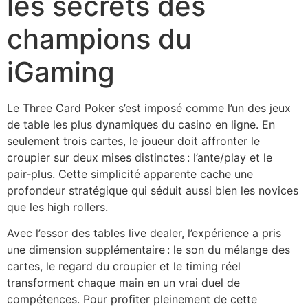
les secrets des
champions du
iGaming
Le Three Card Poker s’est imposé comme l’un des jeux
de table les plus dynamiques du casino en ligne. En
seulement trois cartes, le joueur doit affronter le
croupier sur deux mises distinctes : l’ante/play et le
pair‑plus. Cette simplicité apparente cache une
profondeur stratégique qui séduit aussi bien les novices
que les high rollers.
Avec l’essor des tables live dealer, l’expérience a pris
une dimension supplémentaire : le son du mélange des
cartes, le regard du croupier et le timing réel
transforment chaque main en un vrai duel de
compétences. Pour profiter pleinement de cette