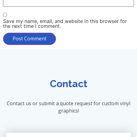
Save my name, email, and website in this browser for
the next time I comment.
Contact
Contact us or submit a quote request for custom vinyl
graphics!