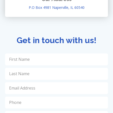
P.O Box 4981 Naperville, IL 60540
Get in touch with us!