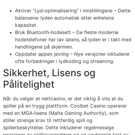
Aktiver “Lyd‑optimalisering” i innstillingene – Dette
balanserer lyden automatisk etter enhetens
kapasitet.
Bruk Bluetooth‑hodesett – De fleste moderne
hodetelefoner har lav latens, så lyden er i takt med
handlingene på skjermen.
Oppdater appen jevnlig – Nye versjoner inkluderer
ofte forbedringer i lydkoding og streaming.
Sikkerhet, Lisens og
Pålitelighet
Når du velger et nettcasino, er det viktig å vite at du
spiller på en trygg plattform. Coolbet Casino opererer
med en MGA‑lisens (Malta Gaming Authority), som
stiller strenge krav til rettferdig spill og
spillerbeskyttelse. Dette inkluderer regelmessige
revisjoner av spillleverandører og en uavhengig test av