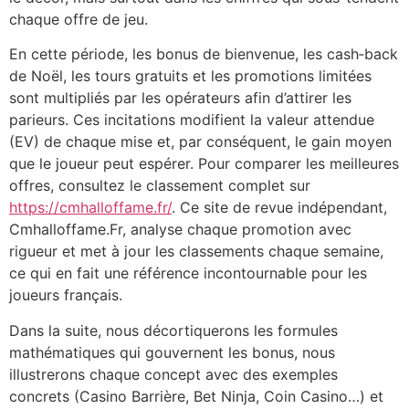
chaque offre de jeu.
En cette période, les bonus de bienvenue, les cash‑back
de Noël, les tours gratuits et les promotions limitées
sont multipliés par les opérateurs afin d’attirer les
parieurs. Ces incitations modifient la valeur attendue
(EV) de chaque mise et, par conséquent, le gain moyen
que le joueur peut espérer. Pour comparer les meilleures
offres, consultez le classement complet sur
https://cmhalloffame.fr/
. Ce site de revue indépendant,
Cmhalloffame.Fr, analyse chaque promotion avec
rigueur et met à jour les classements chaque semaine,
ce qui en fait une référence incontournable pour les
joueurs français.
Dans la suite, nous décortiquerons les formules
mathématiques qui gouvernent les bonus, nous
illustrerons chaque concept avec des exemples
concrets (Casino Barrière, Bet Ninja, Coin Casino…) et