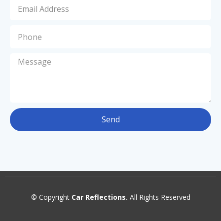
Send
© Copyright
Car Reflections.
All Rights Reserved