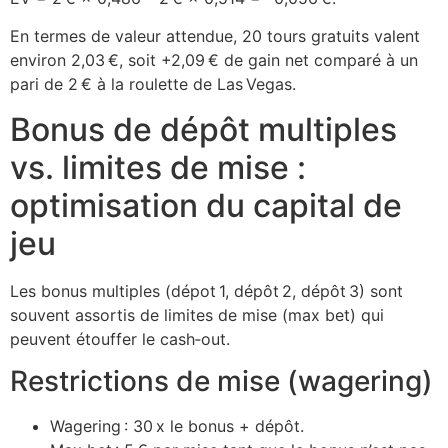
En termes de valeur attendue, 20 tours gratuits valent
environ 2,03 €, soit +2,09 € de gain net comparé à un
pari de 2 € à la roulette de Las Vegas.
Bonus de dépôt multiples
vs. limites de mise :
optimisation du capital de
jeu
Les bonus multiples (dépot 1, dépôt 2, dépôt 3) sont
souvent assortis de limites de mise (max bet) qui
peuvent étouffer le cash‑out.
Restrictions de mise (wagering)
Wagering : 30 x le bonus + dépôt.