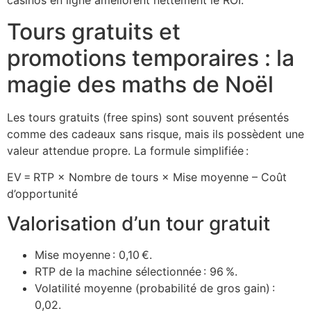
casinos en ligne améliorent nettement le ROI.
Tours gratuits et
promotions temporaires : la
magie des maths de Noël
Les tours gratuits (free spins) sont souvent présentés
comme des cadeaux sans risque, mais ils possèdent une
valeur attendue propre. La formule simplifiée :
EV = RTP × Nombre de tours × Mise moyenne – Coût
d’opportunité
Valorisation d’un tour gratuit
Mise moyenne : 0,10 €.
RTP de la machine sélectionnée : 96 %.
Volatilité moyenne (probabilité de gros gain) :
0,02.