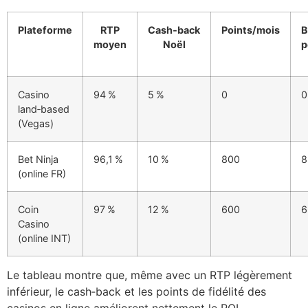
Plateforme
RTP
Cash‑back
Points/mois
B
moyen
Noël
p
Casino
94 %
5 %
0
0
land‑based
(Vegas)
Bet Ninja
96,1 %
10 %
800
8
(online FR)
Coin
97 %
12 %
600
6
Casino
(online INT)
Le tableau montre que, même avec un RTP légèrement
inférieur, le cash‑back et les points de fidélité des