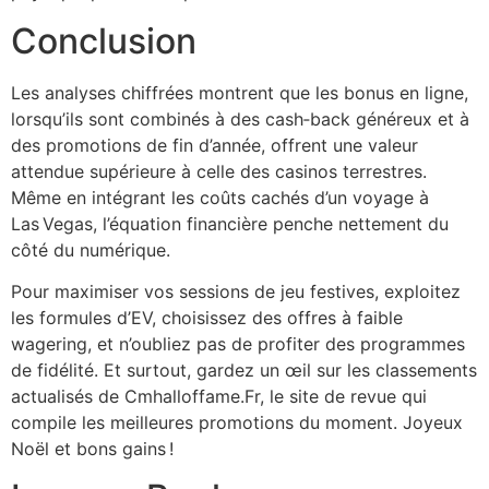
Conclusion
Les analyses chiffrées montrent que les bonus en ligne,
lorsqu’ils sont combinés à des cash‑back généreux et à
des promotions de fin d’année, offrent une valeur
attendue supérieure à celle des casinos terrestres.
Même en intégrant les coûts cachés d’un voyage à
Las Vegas, l’équation financière penche nettement du
côté du numérique.
Pour maximiser vos sessions de jeu festives, exploitez
les formules d’EV, choisissez des offres à faible
wagering, et n’oubliez pas de profiter des programmes
de fidélité. Et surtout, gardez un œil sur les classements
actualisés de Cmhalloffame.Fr, le site de revue qui
compile les meilleures promotions du moment. Joyeux
Noël et bons gains !