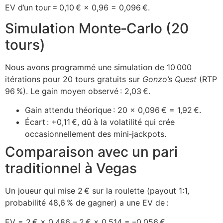
EV d’un tour = 0,10 € × 0,96 = 0,096 €.
Simulation Monte‑Carlo (20
tours)
Nous avons programmé une simulation de 10 000
itérations pour 20 tours gratuits sur
Gonzo’s Quest
(RTP
96 %). Le gain moyen observé : 2,03 €.
Gain attendu théorique : 20 × 0,096 € = 1,92 €.
Écart : +0,11 €, dû à la volatilité qui crée
occasionnellement des mini‑jackpots.
Comparaison avec un pari
traditionnel à Vegas
Un joueur qui mise 2 € sur la roulette (payout 1:1,
probabilité 48,6 % de gagner) a une EV de :
EV = 2 € × 0,486 – 2 € × 0,514 = –0,056 €.