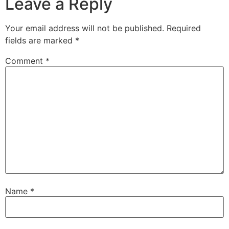
Leave a Reply
Your email address will not be published.
Required
fields are marked
*
Comment
*
Name
*