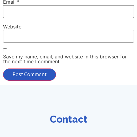
Email
*
Website
Save my name, email, and website in this browser for
the next time I comment.
Contact