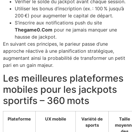
Vérifier le solde du jackpot avant chaque session.
Utiliser les bonus d’inscription (ex. : 100 % jusqu’à
200 €) pour augmenter le capital de départ.
S’inscrire aux notifications push du site
Thegame0.Com
pour ne jamais manquer une
hausse de jackpot.
En suivant ces principes, le parieur passe d’une
approche réactive à une planification stratégique,
augmentant ainsi la probabilité de transformer un petit
pari en un gain majeur.
Les meilleures plateformes
mobiles pour les jackpots
sportifs – 360 mots
Plateforme
UX mobile
Variété de
Taille
sports
moyenn
des