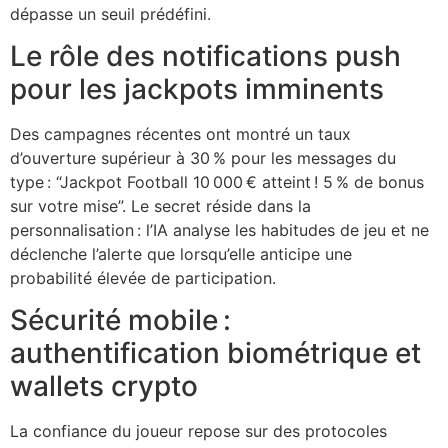
dépasse un seuil prédéfini.
Le rôle des notifications push
pour les jackpots imminents
Des campagnes récentes ont montré un taux
d’ouverture supérieur à 30 % pour les messages du
type : “Jackpot Football 10 000 € atteint ! 5 % de bonus
sur votre mise”. Le secret réside dans la
personnalisation : l’IA analyse les habitudes de jeu et ne
déclenche l’alerte que lorsqu’elle anticipe une
probabilité élevée de participation.
Sécurité mobile :
authentification biométrique et
wallets crypto
La confiance du joueur repose sur des protocoles