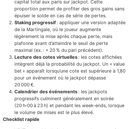
capital total aux paris sur jackpot. Cette
proportion permet de profiter des gros gains sans
épuiser le solde en cas de série de pertes.
Staking progressif
: appliquer une version adaptée
de la Martingale, où le joueur augmente
légèrement la mise après chaque perte, mais
plafonne avant d’atteindre le seuil de perte
maximal (ex. : + 20 % du pari précédent).
Lecture des cotes virtuelles
: les cotes affichées
intègrent déjà la probabilité du jackpot. Un « value
bet » apparaît lorsqu’une cote est supérieure à 1,80
pour un événement où le jackpot dépasse
20 000 €.
Calendrier des événements
: les jackpots
progressifs culminent généralement en soirée
(20 h‑00 à 23 h) et pendant les week‑ends, lorsque
le volume de mises est le plus élevé.
Checklist rapide