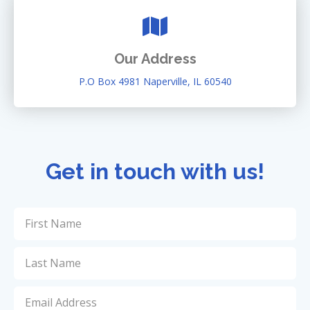
Our Address
P.O Box 4981 Naperville, IL 60540
Get in touch with us!