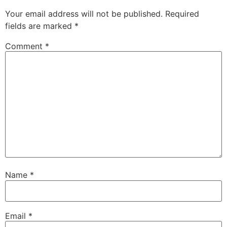
Your email address will not be published.
Required
fields are marked
*
Comment
*
Name
*
Email
*