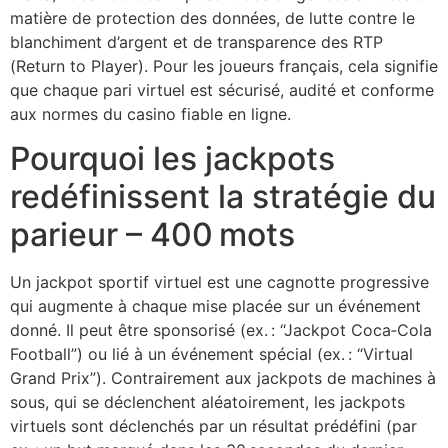
matière de protection des données, de lutte contre le
blanchiment d’argent et de transparence des RTP
(Return to Player). Pour les joueurs français, cela signifie
que chaque pari virtuel est sécurisé, audité et conforme
aux normes du casino fiable en ligne.
Pourquoi les jackpots
redéfinissent la stratégie du
parieur – 400 mots
Un jackpot sportif virtuel est une cagnotte progressive
qui augmente à chaque mise placée sur un événement
donné. Il peut être sponsorisé (ex. : “Jackpot Coca‑Cola
Football”) ou lié à un événement spécial (ex. : “Virtual
Grand Prix”). Contrairement aux jackpots de machines à
sous, qui se déclenchent aléatoirement, les jackpots
virtuels sont déclenchés par un résultat prédéfini (par