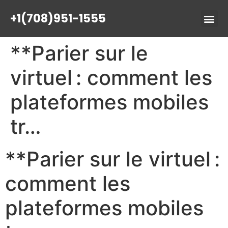
+1(708)951-1555
**Parier sur le
virtuel : comment les
plateformes mobiles
tr…
**Parier sur le virtuel :
comment les
plateformes mobiles