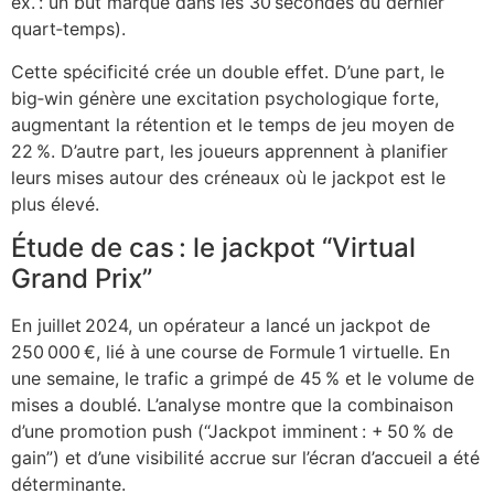
ex. : un but marqué dans les 30 secondes du dernier
quart‑temps).
Cette spécificité crée un double effet. D’une part, le
big‑win génère une excitation psychologique forte,
augmentant la rétention et le temps de jeu moyen de
22 %. D’autre part, les joueurs apprennent à planifier
leurs mises autour des créneaux où le jackpot est le
plus élevé.
Étude de cas : le jackpot “Virtual
Grand Prix”
En juillet 2024, un opérateur a lancé un jackpot de
250 000 €, lié à une course de Formule 1 virtuelle. En
une semaine, le trafic a grimpé de 45 % et le volume de
mises a doublé. L’analyse montre que la combinaison
d’une promotion push (“Jackpot imminent : + 50 % de
gain”) et d’une visibilité accrue sur l’écran d’accueil a été
déterminante.