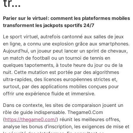
tr…
Parier sur le virtuel : comment les plateformes mobiles
transforment les jackpots sportifs 24/7
Le sport virtuel, autrefois cantonné aux salles de jeux
en ligne, a connu une explosion grâce aux smartphones.
Aujourd’hui, un joueur peut lancer un sprint de chevaux,
un match de football ou un tournoi de tennis en
quelques tapotements, à toute heure du jour ou de la
nuit. Cette mutation est portée par des algorithmes
ultra‑rapides, des licences européennes strictes et,
surtout, par des applications mobiles conçues pour
offrir une expérience fluide et immersive.
Dans ce contexte, les sites de comparaison jouent un
rôle de guide indispensable. Thegame0.Com
(
https://thegame0.com/
) réunit les meilleures offres,
analyse les bonus d’inscription, les exigences de mise et