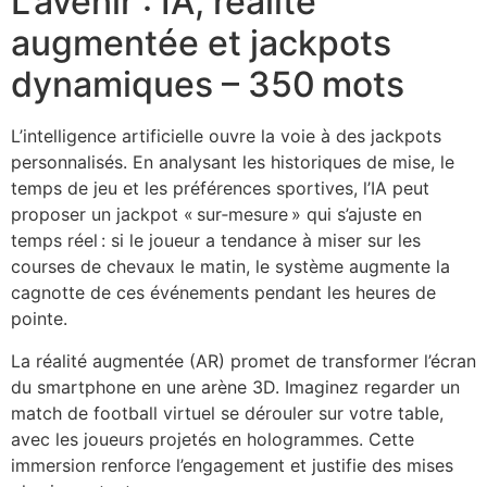
L’avenir : IA, réalité
augmentée et jackpots
dynamiques – 350 mots
L’intelligence artificielle ouvre la voie à des jackpots
personnalisés. En analysant les historiques de mise, le
temps de jeu et les préférences sportives, l’IA peut
proposer un jackpot « sur‑mesure » qui s’ajuste en
temps réel : si le joueur a tendance à miser sur les
courses de chevaux le matin, le système augmente la
cagnotte de ces événements pendant les heures de
pointe.
La réalité augmentée (AR) promet de transformer l’écran
du smartphone en une arène 3D. Imaginez regarder un
match de football virtuel se dérouler sur votre table,
avec les joueurs projetés en hologrammes. Cette
immersion renforce l’engagement et justifie des mises