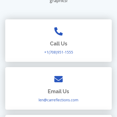
graphics!
Call Us
+1(708)951-1555
Email Us
len@carreflections.com