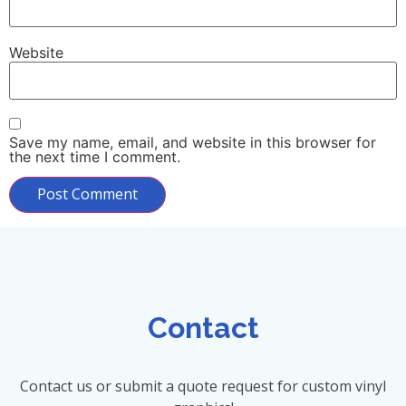
Website
Save my name, email, and website in this browser for
the next time I comment.
Contact
Contact us or submit a quote request for custom vinyl