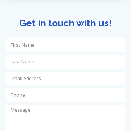
Get in touch with us!