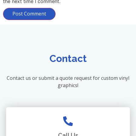
the next time I comment.
Contact
Contact us or submit a quote request for custom vinyl
graphics!
Call Us