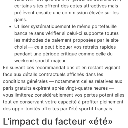
certains sites offrent des cotes attractives mais
prélèvent ensuite une commission élevée sur les
gains.
Utiliser systématiquement le même portefeuille
bancaire sans vérifier si celui‑ci supporte toutes
les méthodes de paiement proposées par le site
choisi — cela peut bloquer vos retraits rapides
pendant une période critique comme celle du
weekend sportif majeur.
En suivant ces recommandations et en restant vigilant
face aux détails contractuels affichés dans les
conditions générales — notamment celles relatives aux
paris gratuits expirant après vingt‑quatre heures —
vous limiterez considérablement vos pertes potentielles
tout en conservant votre capacité à profiter pleinement
des opportunités offertes par l’été sportif français.
L’impact du facteur «été»