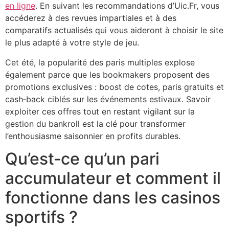
en ligne
. En suivant les recommandations d’Uic.Fr, vous
accéderez à des revues impartiales et à des
comparatifs actualisés qui vous aideront à choisir le site
le plus adapté à votre style de jeu.
Cet été, la popularité des paris multiples explose
également parce que les bookmakers proposent des
promotions exclusives : boost de cotes, paris gratuits et
cash‑back ciblés sur les événements estivaux. Savoir
exploiter ces offres tout en restant vigilant sur la
gestion du bankroll est la clé pour transformer
l’enthousiasme saisonnier en profits durables.
Qu’est‑ce qu’un pari
accumulateur et comment il
fonctionne dans les casinos
sportifs ?