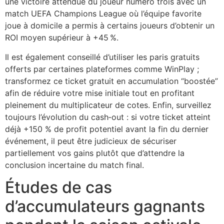
une victoire attendue du joueur numéro trois avec un
match UEFA Champions League où l’équipe favorite
joue à domicile a permis à certains joueurs d’obtenir un
ROI moyen supérieur à +45 %.
Il est également conseillé d’utiliser les paris gratuits
offerts par certaines plateformes comme WinPlay ;
transformez ce ticket gratuit en accumulation “boostée”
afin de réduire votre mise initiale tout en profitant
pleinement du multiplicateur de cotes. Enfin, surveillez
toujours l’évolution du cash‑out : si votre ticket atteint
déjà +150 % de profit potentiel avant la fin du dernier
événement, il peut être judicieux de sécuriser
partiellement vos gains plutôt que d’attendre la
conclusion incertaine du match final.
Études de cas
d’accumulateurs gagnants