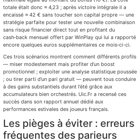
totale était donc ≈ 4,23 ; après victoire intégrale il a
encaissé ≈ 42 € sans toucher son capital propre — une
stratégie parfaite pour tester une nouvelle combinaison
sans risque financier direct tout en profitant du
cash‑back mensuel offert par WinPlay qui lui a rapporté
encore quelques euros supplémentaires ce mois‑ci-ci.
Ces trois scénarios montrent comment différents profils
— miser modestement mais profiter d’un boost
promotionnel ; exploiter une analyse statistique poussée
; ou tirer parti d’un pari gratuit — peuvent tous conduire
à des gains substantiels durant l’été grâce aux
accumulateurs bien orchestrés. Uic.Fr a recensé ces
succès dans son rapport annuel dédié aux
performances estivales des joueurs français.
Les pièges à éviter : erreurs
fréquentes des parieurs