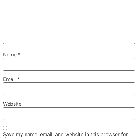
Name
*
Email
*
Website
Save my name, email, and website in this browser for