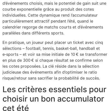
d’événements choisis, mais le potentiel de gain suit une
courbe exponentielle grâce au produit des cotes
individuelles. Cette dynamique rend l’accumulateur
particulièrement attractif pendant l’été, quand le
calendrier regorge de matchs courts et d’événements
parallèles dans différents sports.
En pratique, un joueur peut placer un ticket avec cinq
sélections – football, tennis, basket‑ball, handball et
e‑sports – et voir sa mise initiale de 10 € se transformer
en plus de 300 € si chaque résultat se confirme selon
les cotes proposées. La clé réside dans la sélection
judicieuse des événements afin d’optimiser le ratio
risque/retour sans sacrifier la probabilité de succès.
Les critères essentiels pour
choisir un bon accumulator
cet été