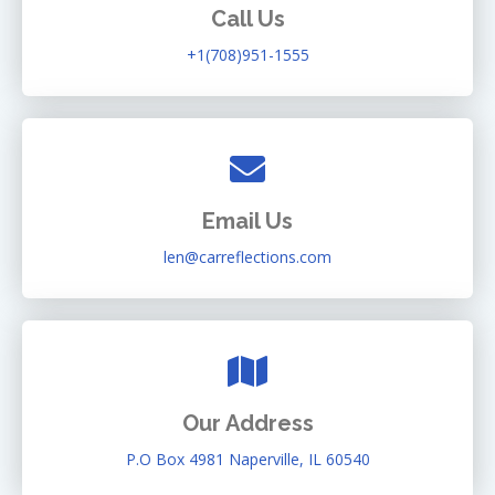
Call Us
+1(708)951-1555
Email Us
len@carreflections.com
Our Address
P.O Box 4981 Naperville, IL 60540