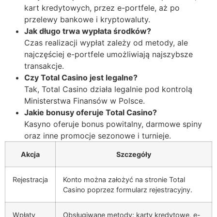
kart kredytowych, przez e-portfele, aż po
przelewy bankowe i kryptowaluty.
Jak długo trwa wypłata środków?
Czas realizacji wypłat zależy od metody, ale
najczęściej e-portfele umożliwiają najszybsze
transakcje.
Czy Total Casino jest legalne?
Tak, Total Casino działa legalnie pod kontrolą
Ministerstwa Finansów w Polsce.
Jakie bonusy oferuje Total Casino?
Kasyno oferuje bonus powitalny, darmowe spiny
oraz inne promocje sezonowe i turnieje.
Akcja
Szczegóły
Rejestracja
Konto można założyć na stronie Total
Casino poprzez formularz rejestracyjny.
Wpłaty
Obsługiwane metody: karty kredytowe, e-