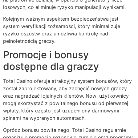
losowych, co eliminuje ryzyko manipulacji wynikami.
Kolejnym ważnym aspektem bezpieczeństwa jest
system weryfikacji tożsamości, który minimalizuje
ryzyko oszustw oraz umożliwia kontrolę nad
pełnoletnością graczy.
Promocje i bonusy
dostępne dla graczy
Total Casino oferuje atrakcyjny system bonusów, który
został zaprojektowany, aby zachęcić nowych graczy
oraz nagradzać lojalnych klientów. Nowi użytkownicy
mogą skorzystać z powitalnego bonusu od pierwszej
wpłaty, który często jest uzupełniony darmowymi
spinami na wybranych automatach.
Oprócz bonusu powitalnego, Total Casino regularnie
organizuje promocje sezonowe, turnieje oraz programy