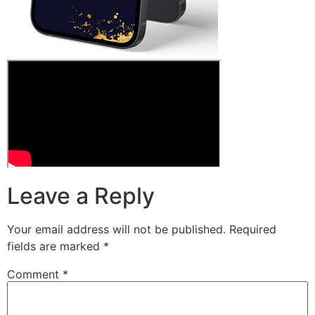
Leave a Reply
Your email address will not be published.
Required
fields are marked
*
Comment
*