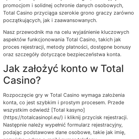
promocjom i solidnej ochronie danych osobowych,
Total Casino przyciąga szerokie grono graczy zarówno
początkujących, jak i zaawansowanych.
Nasz przewodnik ma na celu wyjaśnienie kluczowych
aspektów funkcjonowania Total Casino, takich jak
proces rejestracji, metody płatności, dostępne bonusy
oraz szczegóły dotyczące bezpieczeństwa konta.
Jak założyć konto w Total
Casino?
Rozpoczęcie gry w Total Casino wymaga założenia
konta, co jest szybkim i prostym procesem. Przede
wszystkim odwiedź [Total kasyno]
(https://totalcasinopl.eu/) i kliknij przycisk rejestracji.
Następnie należy wypełnić formularz rejestracyjny,
podając podstawowe dane osobowe, takie jak imię,